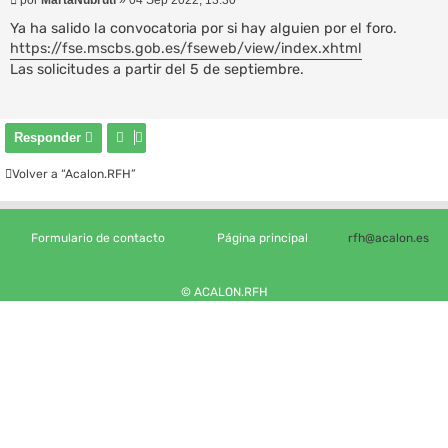
e
n
Ya ha salido la convocatoria por si hay alguien por el foro.
s
https://fse.mscbs.gob.es/fseweb/view/index.xhtml
a
Las solicitudes a partir del 5 de septiembre.
j
e
Responder
Volver a “Acalon.RFH”
Formulario de contacto
Página principal
rfh@acalon.es
© ACALON.RFH