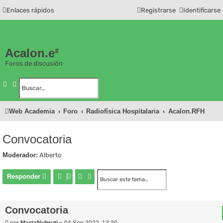
Enlaces rápidos
Registrarse
Identificarse
Acalon.e²
Foros de discusión
Buscar
Búsqueda avanzada
Web Academia
Foro
Radiofísica Hospitalaria
Acalon.RFH
Convocatoria
Moderador:
Alberto
Buscar
Búsqueda avanzada
Responder
Convocatoria
M
por
MartaNubruti
»
04 Sep 2022, 13:30