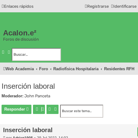
Enlaces rápidos
Registrarse
Identificarse
Acalon.e²
Foros de discusión
Buscar
Búsqueda avanzada
Web Academia
Foro
Radiofísica Hospitalaria
Residentes RFH
Inserción laboral
Moderador:
John Panceta
Buscar
Búsqueda avanzada
Responder
Inserción laboral
M
por
Adrian1905
»
29 Jul 2022, 14:02