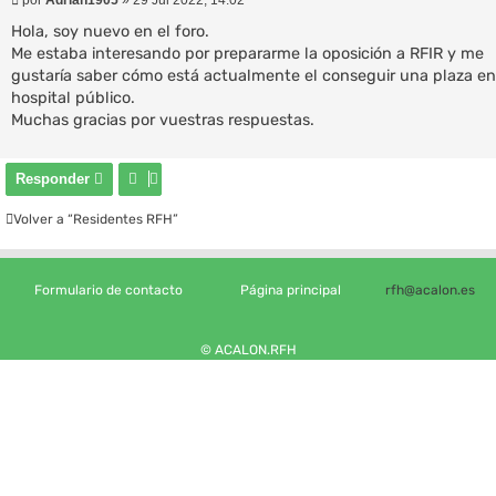
e
n
Hola, soy nuevo en el foro.
s
Me estaba interesando por prepararme la oposición a RFIR y me
a
gustaría saber cómo está actualmente el conseguir una plaza e
j
e
hospital público.
Muchas gracias por vuestras respuestas.
Responder
Volver a “Residentes RFH”
Formulario de contacto
Página principal
rfh@acalon.es
© ACALON.RFH