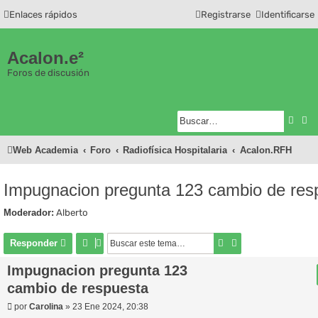
Enlaces rápidos
Registrarse
Identificarse
Acalon.e²
Foros de discusión
Busc
Bú
Web Academia
Foro
Radiofísica Hospitalaria
Acalon.RFH
Impugnacion pregunta 123 cambio de res
Moderador:
Alberto
Buscar
Búsqueda avanza
Responder
Impugnacion pregunta 123
cambio de respuesta
M
por
Carolina
»
23 Ene 2024, 20:38
e