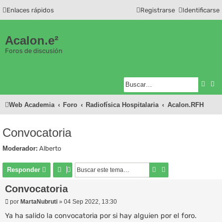
Enlaces rápidos
Registrarse
Identificarse
Acalon.e²
Foros de discusión
Busc
Bú
Web Academia
Foro
Radiofísica Hospitalaria
Acalon.RFH
Convocatoria
Moderador:
Alberto
Buscar
Búsqueda avanza
Responder
Convocatoria
M
por
MartaNubruti
»
04 Sep 2022, 13:30
e
n
Ya ha salido la convocatoria por si hay alguien por el foro.
s