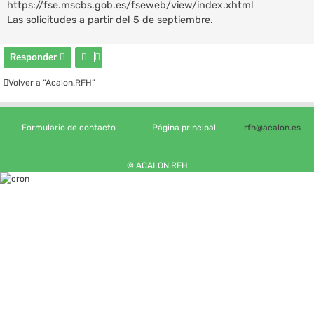
https://fse.mscbs.gob.es/fseweb/view/index.xhtml
a
Las solicitudes a partir del 5 de septiembre.
j
e
Responder
Volver a “Acalon.RFH”
Formulario de contacto
Página principal
rfh@acalon.es
© ACALON.RFH