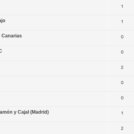
1
ajo
1
e Canarias
0
C
0
2
0
0
amón y Cajal (Madrid)
1
2