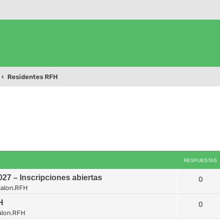
Residentes RFH
queda avanzada
RESPUESTAS
7 – Inscripciones abiertas
0
alon.RFH
H
0
alon.RFH