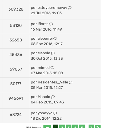
por
estoyperomevoy
309328
21 Jul 2016, 19:03
por
iflores
53120
16 Mar 2016, 11:49
por
aleberrei
52658
08 Ene 2016, 12:17
por
Manolo
45436
30 Oct 2015, 13:33
por
mimed
59057
07 Mar 2015, 15:08
por
Residentes_Valle
50177
05 Mar 2015, 12:27
por
Manolo
945691
04 Feb 2015, 09:43
por
yosoyyo
68724
18 Dic 2014, 12:22
1
2
3
4
5
7
154 temas
…