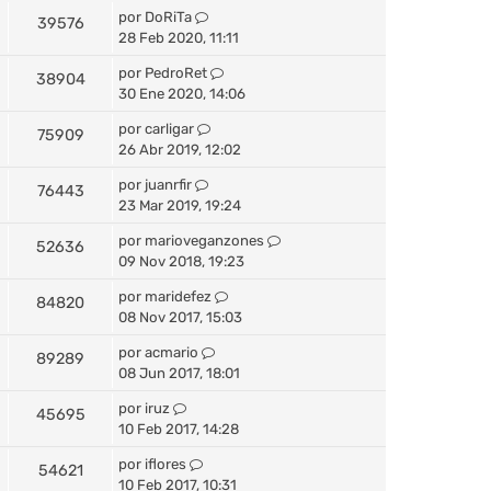
por
DoRiTa
39576
28 Feb 2020, 11:11
por
PedroRet
38904
30 Ene 2020, 14:06
por
carligar
75909
26 Abr 2019, 12:02
por
juanrfir
76443
23 Mar 2019, 19:24
por
marioveganzones
52636
09 Nov 2018, 19:23
por
maridefez
84820
08 Nov 2017, 15:03
por
acmario
89289
08 Jun 2017, 18:01
por
iruz
45695
10 Feb 2017, 14:28
por
iflores
54621
10 Feb 2017, 10:31