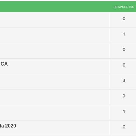
RESPUESTAS
0
1
0
NCA
0
3
9
1
da 2020
0