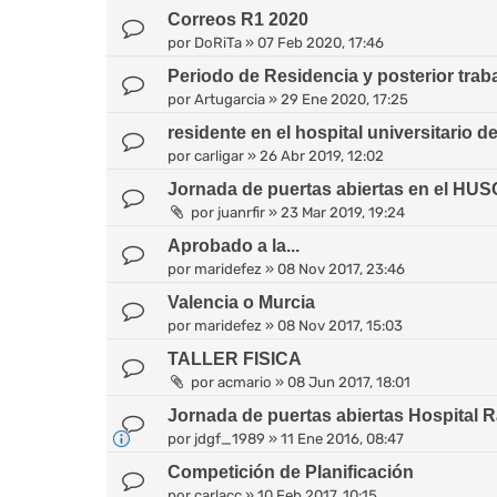
Correos R1 2020
por
DoRiTa
»
07 Feb 2020, 17:46
Periodo de Residencia y posterior trab
por
Artugarcia
»
29 Ene 2020, 17:25
residente en el hospital universitario d
por
carligar
»
26 Abr 2019, 12:02
Jornada de puertas abiertas en el HUS
por
juanrfir
»
23 Mar 2019, 19:24
Aprobado a la...
por
maridefez
»
08 Nov 2017, 23:46
Valencia o Murcia
por
maridefez
»
08 Nov 2017, 15:03
TALLER FISICA
por
acmario
»
08 Jun 2017, 18:01
Jornada de puertas abiertas Hospital R
por
jdgf_1989
»
11 Ene 2016, 08:47
Competición de Planificación
por
carlacc
»
10 Feb 2017, 10:15