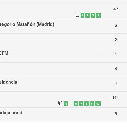
47
1
2
3
4
Gregorio Marañón (Madrid)
3
2
SEFM
1
3
esidencia
0
144
1
6
7
8
9
10
…
edica uned
5