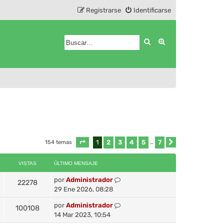
Registrarse
Identificarse
Buscar
Búsqueda avanza
1
2
3
4
5
7
154 temas
Página
1
de
7
…
Siguiente
VISTAS
ÚLTIMO MENSAJE
por
Administrador
22278
29 Ene 2026, 08:28
por
Administrador
100108
14 Mar 2023, 10:54