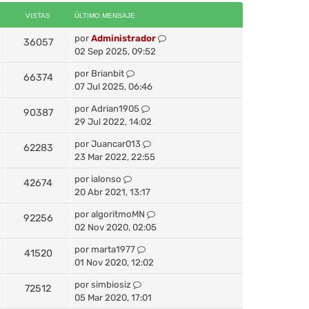
VISTAS
ÚLTIMO MENSAJE
por
Administrador
36057
02 Sep 2025, 09:52
por
Brianbit
66374
07 Jul 2025, 06:46
por
Adrian1905
90387
29 Jul 2022, 14:02
por
Juancar013
62283
23 Mar 2022, 22:55
por
ialonso
42674
20 Abr 2021, 13:17
por
algoritmoMN
92256
02 Nov 2020, 02:05
por
marta1977
41520
01 Nov 2020, 12:02
por
simbiosiz
72512
05 Mar 2020, 17:01