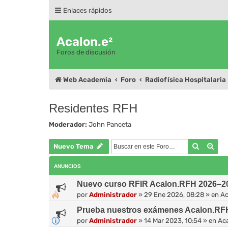
Enlaces rápidos
Acalon.e²
Foros de discusión
Web Academia
Foro
Radiofísica Hospitalaria
Residentes RFH
Moderador:
John Panceta
Buscar
Bús
Nuevo Tema
ANUNCIOS
Nuevo curso RFIR Acalon.RFH 2026–202
por
Administrador
»
29 Ene 2026, 08:28
» en
Ac
Prueba nuestros exámenes Acalon.RF
por
Administrador
»
14 Mar 2023, 10:54
» en
Ac