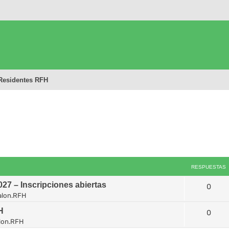
Residentes RFH
queda avanzada
RESPUESTAS
7 – Inscripciones abiertas
0
alon.RFH
H
0
lon.RFH