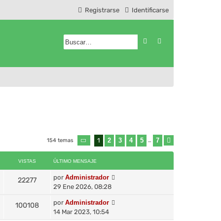
Registrarse
Identificarse
Buscar
Búsqueda avanzad
1
2
3
4
5
7
154 temas
Página
1
de
7
…
Siguiente
VISTAS
ÚLTIMO MENSAJE
por
Administrador
22277
29 Ene 2026, 08:28
por
Administrador
100108
14 Mar 2023, 10:54