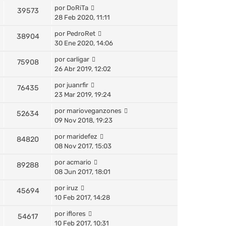
por
DoRiTa
39573
28 Feb 2020, 11:11
por
PedroRet
38904
30 Ene 2020, 14:06
por
carligar
75908
26 Abr 2019, 12:02
por
juanrfir
76435
23 Mar 2019, 19:24
por
marioveganzones
52634
09 Nov 2018, 19:23
por
maridefez
84820
08 Nov 2017, 15:03
por
acmario
89288
08 Jun 2017, 18:01
por
iruz
45694
10 Feb 2017, 14:28
por
iflores
54617
10 Feb 2017, 10:31