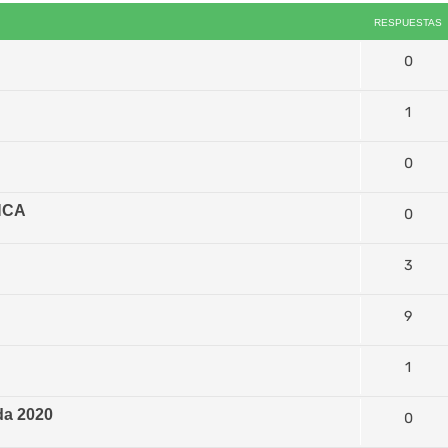
RESPUESTAS
0
1
0
NCA
0
3
9
1
da 2020
0