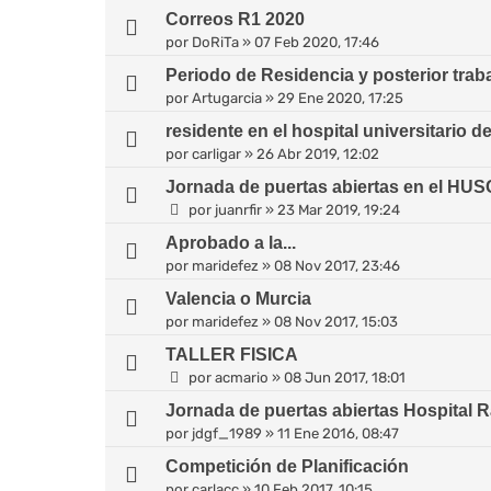
Correos R1 2020
por
DoRiTa
»
07 Feb 2020, 17:46
Periodo de Residencia y posterior trab
por
Artugarcia
»
29 Ene 2020, 17:25
residente en el hospital universitario d
por
carligar
»
26 Abr 2019, 12:02
Jornada de puertas abiertas en el HUS
por
juanrfir
»
23 Mar 2019, 19:24
Aprobado a la...
por
maridefez
»
08 Nov 2017, 23:46
Valencia o Murcia
por
maridefez
»
08 Nov 2017, 15:03
TALLER FISICA
por
acmario
»
08 Jun 2017, 18:01
Jornada de puertas abiertas Hospital R
por
jdgf_1989
»
11 Ene 2016, 08:47
Competición de Planificación
por
carlacc
»
10 Feb 2017, 10:15