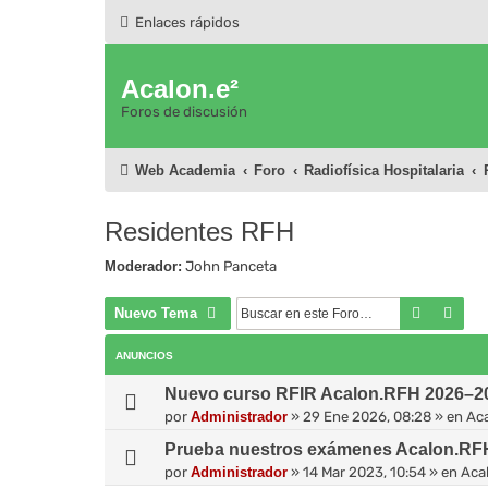
Enlaces rápidos
Acalon.e²
Foros de discusión
Web Academia
Foro
Radiofísica Hospitalaria
Residentes RFH
Moderador:
John Panceta
Buscar
Bús
Nuevo Tema
ANUNCIOS
Nuevo curso RFIR Acalon.RFH 2026–202
por
Administrador
»
29 Ene 2026, 08:28
» en
Ac
Prueba nuestros exámenes Acalon.RF
por
Administrador
»
14 Mar 2023, 10:54
» en
Aca