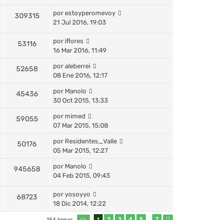
por
estoyperomevoy
309315
21 Jul 2016, 19:03
por
iflores
53116
16 Mar 2016, 11:49
por
aleberrei
52658
08 Ene 2016, 12:17
por
Manolo
45436
30 Oct 2015, 13:33
por
mimed
59055
07 Mar 2015, 15:08
por
Residentes_Valle
50176
05 Mar 2015, 12:27
por
Manolo
945658
04 Feb 2015, 09:43
por
yosoyyo
68723
18 Dic 2014, 12:22
1
2
3
4
5
7
154 temas
…