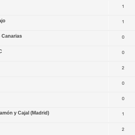
1
ajo
1
e Canarias
0
C
0
2
0
0
amón y Cajal (Madrid)
1
2