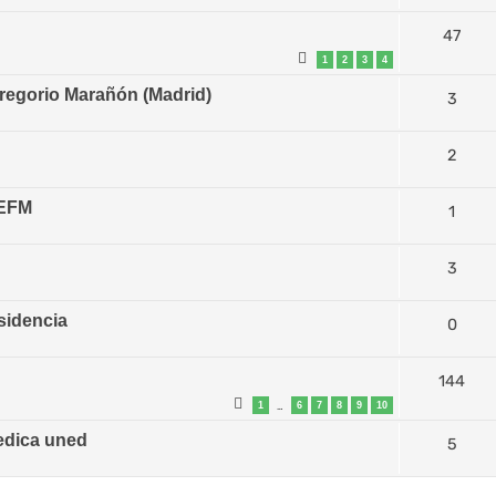
47
1
2
3
4
Gregorio Marañón (Madrid)
3
2
SEFM
1
3
esidencia
0
144
1
6
7
8
9
10
…
edica uned
5