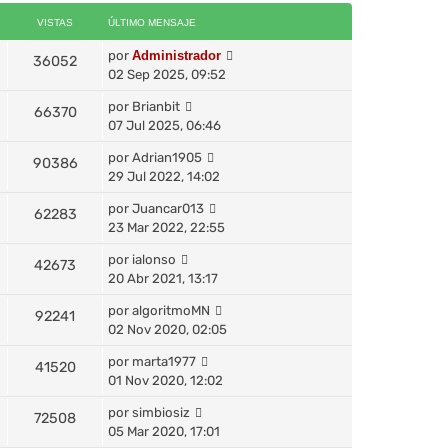
VISTAS
ÚLTIMO MENSAJE
por
Administrador
36052
02 Sep 2025, 09:52
por
Brianbit
66370
07 Jul 2025, 06:46
por
Adrian1905
90386
29 Jul 2022, 14:02
por
Juancar013
62283
23 Mar 2022, 22:55
por
ialonso
42673
20 Abr 2021, 13:17
por
algoritmoMN
92241
02 Nov 2020, 02:05
por
marta1977
41520
01 Nov 2020, 12:02
por
simbiosiz
72508
05 Mar 2020, 17:01