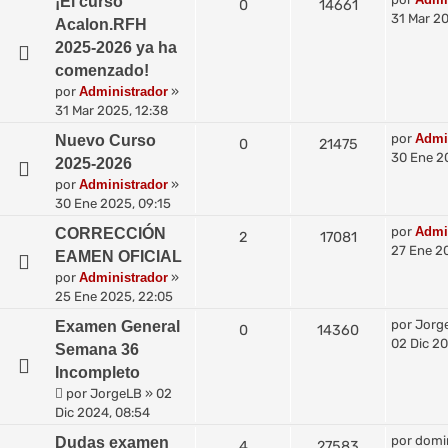
¡El curso
0
14661
31 Mar 20
Acalon.RFH
2025-2026 ya ha
comenzado!
por
Administrador
»
31 Mar 2025, 12:38
por
Admi
Nuevo Curso
0
21475
30 Ene 2
2025-2026
por
Administrador
»
30 Ene 2025, 09:15
por
Admi
CORRECCIÓN
2
17081
27 Ene 2
EAMEN OFICIAL
por
Administrador
»
25 Ene 2025, 22:05
por
Jorg
Examen General
0
14360
02 Dic 20
Semana 36
Incompleto
por
JorgeLB
»
02
Dic 2024, 08:54
por
domi
Dudas examen
4
27583