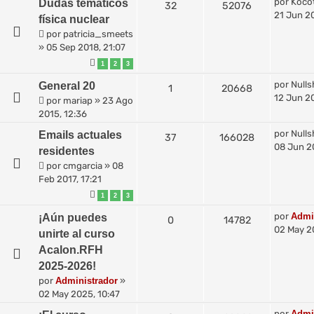
por
Koco
Dudas temáticos
32
52076
21 Jun 2
física nuclear
por
patricia_smeets
»
05 Sep 2018, 21:07
1
2
3
por
Nulls
General 20
1
20668
12 Jun 2
por
mariap
»
23 Ago
2015, 12:36
por
Nulls
Emails actuales
37
166028
08 Jun 2
residentes
por
cmgarcia
»
08
Feb 2017, 17:21
1
2
3
por
Admi
¡Aún puedes
0
14782
02 May 2
unirte al curso
Acalon.RFH
2025-2026!
por
Administrador
»
02 May 2025, 10:47
por
Admi