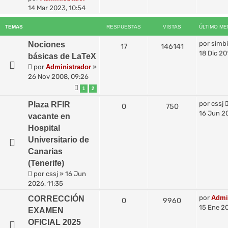
14 Mar 2023, 10:54
TEMAS
RESPUESTAS
VISTAS
ÚLTIMO ME
por
simbi
Nociones
17
146141
18 Dic 20
básicas de LaTeX
por
Administrador
»
26 Nov 2008, 09:26
1
2
por
cssj
Plaza RFIR
0
750
16 Jun 20
vacante en
Hospital
Universitario de
Canarias
(Tenerife)
por
cssj
»
16 Jun
2026, 11:35
por
Admi
CORRECCIÓN
0
9960
15 Ene 20
EXAMEN
OFICIAL 2025