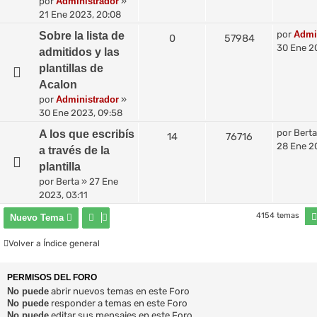
por
Administrador
»
21 Ene 2023, 20:08
por
Admi
Sobre la lista de
0
57984
30 Ene 2
admitidos y las
plantillas de
Acalon
por
Administrador
»
30 Ene 2023, 09:58
por
Berta
A los que escribís
14
76716
28 Ene 2
a través de la
plantilla
por
Berta
»
27 Ene
2023, 03:11
4154 temas
Nuevo Tema
Volver a Índice general
PERMISOS DEL FORO
No puede
abrir nuevos temas en este Foro
No puede
responder a temas en este Foro
No puede
editar sus mensajes en este Foro