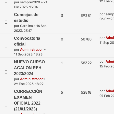
12 Ene 20
por
sempre2020
»
21
Dic 2023, 13:04
por
semp
Consejos de
3
39381
06 Oct 20
estudio
por
Carolina
»
16 Sep
2023, 23:17
por
Admi
Convocatoria
0
60780
11 Sep 20
oficial
por
Administrador
»
11 Sep 2023, 18:23
por
Admi
NUEVO CURSO
1
38322
15 Feb 20
ACALON.RFH
2023/2024
por
Administrador
»
29 Ene 2023, 18:29
por
Admi
CORRECCIÓN
5
52818
07 Feb 2
EXAMEN
OFICIAL 2022
(21/01/2023)