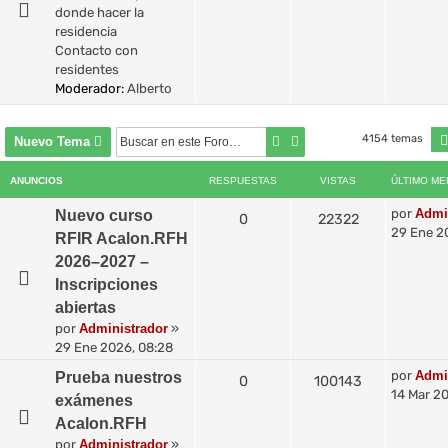
donde hacer la
residencia
Contacto con
residentes
Moderador:
Alberto
4154 temas
Buscar
Búsqueda avanzada
Nuevo Tema
ANUNCIOS
RESPUESTAS
VISTAS
ÚLTIMO ME
por
Admi
Nuevo curso
0
22322
29 Ene 2
RFIR Acalon.RFH
2026–2027 –
Inscripciones
abiertas
por
Administrador
»
29 Ene 2026, 08:28
por
Admi
Prueba nuestros
0
100143
14 Mar 20
exámenes
Acalon.RFH
por
Administrador
»