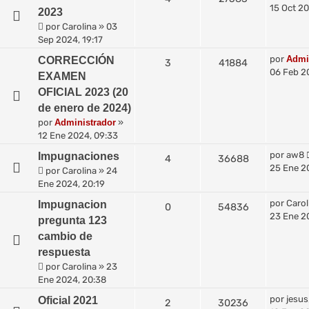
15 Oct 20
2023
por
Carolina
»
03
Sep 2024, 19:17
por
Admi
CORRECCIÓN
3
41884
06 Feb 2
EXAMEN
OFICIAL 2023 (20
de enero de 2024)
por
Administrador
»
12 Ene 2024, 09:33
por
aw8
Impugnaciones
4
36688
25 Ene 2
por
Carolina
»
24
Ene 2024, 20:19
por
Carol
Impugnacion
0
54836
23 Ene 2
pregunta 123
cambio de
respuesta
por
Carolina
»
23
Ene 2024, 20:38
por
jesu
Oficial 2021
2
30236