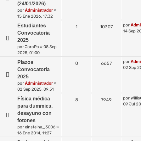
(24/01/2026)
por
Administrador
»
15 Ene 2026, 17:32
por
Admi
Estudiantes
1
10307
14 Sep 20
Convocatoria
2025
por
JoroPo
»
08 Sep
2025, 01:00
por
Admi
Plazos
0
6657
02 Sep 2
Convocatoria
2025
por
Administrador
»
02 Sep 2025, 09:51
por
Willi
Física médica
8
7949
09 Jul 20
para dummies,
desayuno con
fotones
por
einsteina_3006
»
16 Ene 2014, 11:27