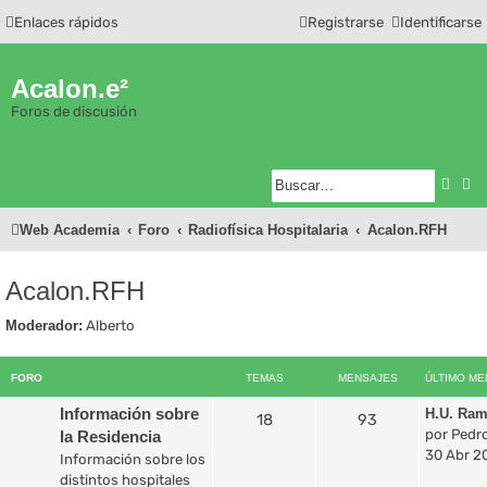
Enlaces rápidos
Registrarse
Identificarse
Acalon.e²
Foros de discusión
Busc
Bú
Web Academia
Foro
Radiofísica Hospitalaria
Acalon.RFH
Acalon.RFH
Moderador:
Alberto
FORO
TEMAS
MENSAJES
ÚLTIMO ME
Información sobre
H.U. Ram
18
93
por
Pedr
la Residencia
30 Abr 20
Información sobre los
distintos hospitales