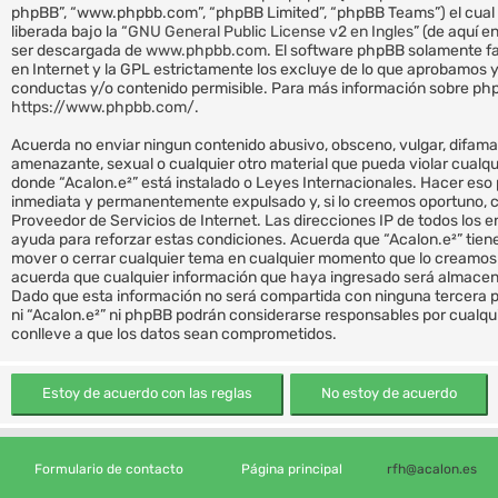
phpBB”, “www.phpbb.com”, “phpBB Limited”, “phpBB Teams”) el cual 
liberada bajo la “
GNU General Public License v2 en Ingles
” (de aquí 
ser descargada de
www.phpbb.com
. El software phpBB solamente fa
en Internet y la GPL estrictamente los excluye de lo que aprobamo
conductas y/o contenido permisible. Para más información sobre phpB
https://www.phpbb.com/
.
Acuerda no enviar ningun contenido abusivo, obsceno, vulgar, difamat
amenazante, sexual o cualquier otro material que pueda violar cualquie
donde “Acalon.e²” está instalado o Leyes Internacionales. Hacer eso
inmediata y permanentemente expulsado y, si lo creemos oportuno, co
Proveedor de Servicios de Internet. Las direcciones IP de todos los 
ayuda para reforzar estas condiciones. Acuerda que “Acalon.e²” tiene 
mover o cerrar cualquier tema en cualquier momento que lo creamo
acuerda que cualquier información que haya ingresado será almacen
Dado que esta información no será compartida con ninguna tercera p
ni “Acalon.e²” ni phpBB podrán considerarse responsables por cualqu
conlleve a que los datos sean comprometidos.
Formulario de contacto
Página principal
rfh@acalon.es