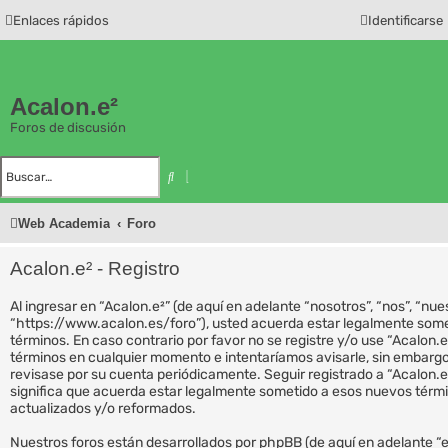
Enlaces rápidos
Identificarse
Acalon.e²
Foros de discusión
B
B
u
ú
s
s
c
q
Web Academia
Foro
a
u
r
e
d
a
Acalon.e² - Registro
a
v
a
Al ingresar en “Acalon.e²” (de aquí en adelante “nosotros”, “nos”, “nues
n
z
“https://www.acalon.es/foro”), usted acuerda estar legalmente somet
a
términos. En caso contrario por favor no se registre y/o use “Acalon
d
términos en cualquier momento e intentaríamos avisarle, sin embargo
a
revisase por su cuenta periódicamente. Seguir registrado a “Acalon.
significa que acuerda estar legalmente sometido a esos nuevos térm
actualizados y/o reformados.
Nuestros foros están desarrollados por phpBB (de aquí en adelante “el