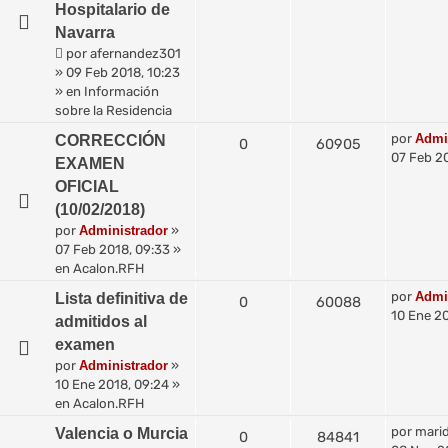
Hospitalario de
Navarra
por
afernandez301
»
09 Feb 2018, 10:23
» en
Información
sobre la Residencia
por
Admi
CORRECCIÓN
0
60905
07 Feb 2
EXAMEN
OFICIAL
(10/02/2018)
por
Administrador
»
07 Feb 2018, 09:33
»
en
Acalon.RFH
por
Admi
Lista definitiva de
0
60088
10 Ene 20
admitidos al
examen
por
Administrador
»
10 Ene 2018, 09:24
»
en
Acalon.RFH
por
mari
Valencia o Murcia
0
84841