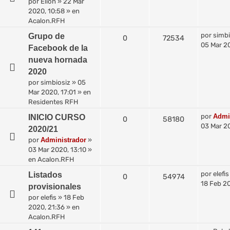
por
Elion
»
22 Mar
2020, 10:58
» en
Acalon.RFH
por
simbi
Grupo de
0
72534
05 Mar 20
Facebook de la
nueva hornada
2020
por
simbiosiz
»
05
Mar 2020, 17:01
» en
Residentes RFH
por
Admi
INICIO CURSO
0
58180
03 Mar 20
2020/21
por
Administrador
»
03 Mar 2020, 13:10
»
en
Acalon.RFH
por
elefis
Listados
0
54974
18 Feb 20
provisionales
por
elefis
»
18 Feb
2020, 21:36
» en
Acalon.RFH