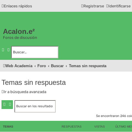
Enlaces rápidos
Registrarse
Identificarse
Acalon.e²
Foros de discusión
Buscar
Búsqueda avanzada
Web Academia
Foro
Buscar
Temas sin respuesta
Temas sin respuesta
Ir a búsqueda avanzada
Buscar
Búsqueda avanzada
Se encontraron 246 co
TEMAS
RESPUESTAS
VISTAS
ÚLTIMO ME