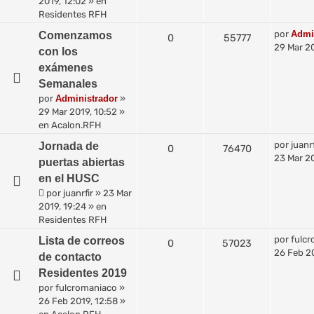
2019, 12:02
» en
Residentes RFH
por
Admi
Comenzamos
0
55777
29 Mar 20
con los
exámenes
Semanales
por
Administrador
»
29 Mar 2019, 10:52
»
en
Acalon.RFH
por
juanrf
Jornada de
0
76470
23 Mar 20
puertas abiertas
en el HUSC
por
juanrfir
»
23 Mar
2019, 19:24
» en
Residentes RFH
por
fulc
Lista de correos
0
57023
26 Feb 20
de contacto
Residentes 2019
por
fulcromaniaco
»
26 Feb 2019, 12:58
»