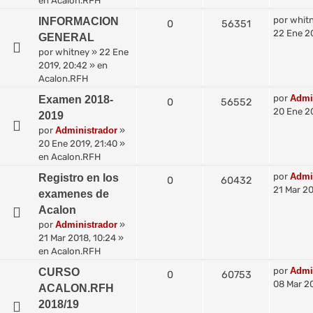
en
Acalon.RFH
por
whit
INFORMACION
0
56351
22 Ene 2
GENERAL
por
whitney
»
22 Ene
2019, 20:42
» en
Acalon.RFH
por
Admi
Examen 2018-
0
56552
20 Ene 20
2019
por
Administrador
»
20 Ene 2019, 21:40
»
en
Acalon.RFH
por
Admi
Registro en los
0
60432
21 Mar 20
examenes de
Acalon
por
Administrador
»
21 Mar 2018, 10:24
»
en
Acalon.RFH
por
Admi
CURSO
0
60753
08 Mar 20
ACALON.RFH
2018/19