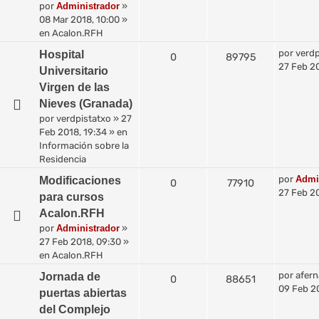
por
Administrador
»
08 Mar 2018, 10:00
»
en
Acalon.RFH
por
verdp
Hospital
0
89795
27 Feb 20
Universitario
Virgen de las
Nieves (Granada)
por
verdpistatxo
»
27
Feb 2018, 19:34
» en
Información sobre la
Residencia
por
Admi
Modificaciones
0
77910
27 Feb 2
para cursos
Acalon.RFH
por
Administrador
»
27 Feb 2018, 09:30
»
en
Acalon.RFH
por
afer
Jornada de
0
88651
09 Feb 20
puertas abiertas
del Complejo