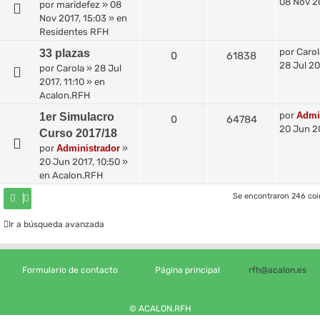
08 Nov 20
por
maridefez
»
08
Nov 2017, 15:03
» en
Residentes RFH
por
Carol
33 plazas
0
61838
28 Jul 20
por
Carola
»
28 Jul
2017, 11:10
» en
Acalon.RFH
por
Admi
1er Simulacro
0
64784
20 Jun 20
Curso 2017/18
por
Administrador
»
20 Jun 2017, 10:50
»
en
Acalon.RFH
Se encontraron 246 co
Ir a búsqueda avanzada
Formulario de contacto
Página principal
rfh@acalon.es
© ACALON.RFH