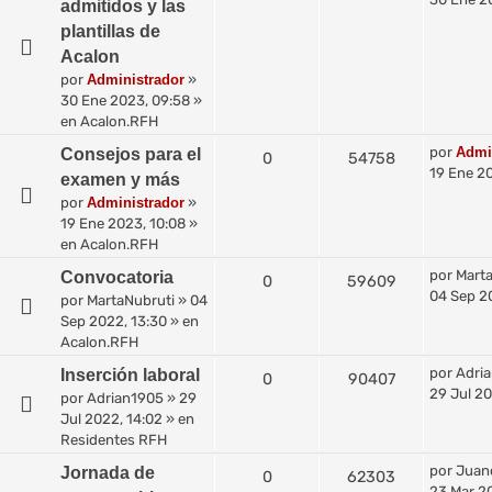
admitidos y las
plantillas de
Acalon
por
Administrador
»
30 Ene 2023, 09:58
»
en
Acalon.RFH
por
Admi
Consejos para el
0
54758
19 Ene 20
examen y más
por
Administrador
»
19 Ene 2023, 10:08
»
en
Acalon.RFH
por
Mart
Convocatoria
0
59609
04 Sep 2
por
MartaNubruti
»
04
Sep 2022, 13:30
» en
Acalon.RFH
por
Adri
Inserción laboral
0
90407
29 Jul 20
por
Adrian1905
»
29
Jul 2022, 14:02
» en
Residentes RFH
por
Juan
Jornada de
0
62303
23 Mar 2