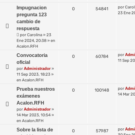
por
Carol
Impugnacion
0
54841
23 Ene 2
pregunta 123
cambio de
respuesta
por
Carolina
»
23
Ene 2024, 20:38
» en
Acalon.RFH
por
Admi
Convocatoria
0
60784
11 Sep 20
oficial
por
Administrador
»
11 Sep 2023, 18:23
»
en
Acalon.RFH
por
Admi
Prueba nuestros
0
100148
14 Mar 20
exámenes
Acalon.RFH
por
Administrador
»
14 Mar 2023, 10:54
»
en
Acalon.RFH
por
Admi
Sobre la lista de
0
57987
30 Ene 2