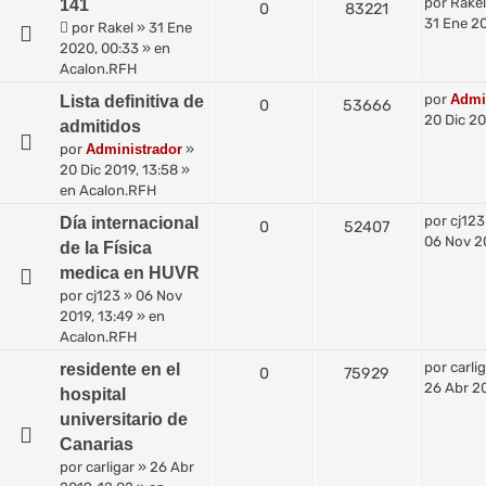
por
Rakel
141
0
83221
31 Ene 2
por
Rakel
»
31 Ene
2020, 00:33
» en
Acalon.RFH
por
Admi
Lista definitiva de
0
53666
20 Dic 20
admitidos
por
Administrador
»
20 Dic 2019, 13:58
»
en
Acalon.RFH
por
cj123
Día internacional
0
52407
06 Nov 20
de la Física
medica en HUVR
por
cj123
»
06 Nov
2019, 13:49
» en
Acalon.RFH
por
carli
residente en el
0
75929
26 Abr 20
hospital
universitario de
Canarias
por
carligar
»
26 Abr