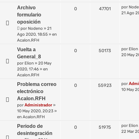
por
Node
Archivo
0
47701
21 Ago 2
formulario
oposición
por
Nodeno
»
21
Ago 2020, 18:55
» en
Acalon.RFH
por
Elion
Vuelta a
0
50173
20 May 2
General_8
por
Elion
»
20 May
2020, 17:46
» en
Acalon.RFH
por
Admi
Problema correo
0
55923
10 May 2
electrónico
Acalon.RFH
por
Administrador
»
10 May 2020, 20:23
»
en
Acalon.RFH
por
Elion
Periodo de
0
51975
22 Mar 2
desintegración