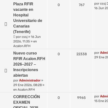
por
cssj
Plaza RFIR
0
767
16 Jun 20
vacante en
Hospital
Universitario de
Canarias
(Tenerife)
por
cssj
»
16 Jun
2026, 11:35
» en
Acalon.RFH
por
Admi
Nuevo curso
0
22338
29 Ene 2
RFIR Acalon.RFH
2026–2027 –
Inscripciones
abiertas
por
Administrador
»
29 Ene 2026, 08:28
»
en
Acalon.RFH
por
Admi
CORRECCIÓN
0
9965
15 Ene 20
EXAMEN
OFICIAL 2025