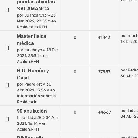
puertas abiertas
SALAMANCA
por
Juancar013
»
23
Mar 2022, 22:55
» en
Residentes RFH
por
muc
Master física
0
41843
18 Dic 20
médica
por
muchoyo
»
18 Dic
2021, 23:34
» en
Acalon.RFH
por
Pedr
H.U. Ramón y
0
77557
30 Abr 20
Cajal
por
PedroRet
»
30
Abr 2021, 13:56
» en
Información sobre la
Residencia
por
Lidia
99 anulación
0
44667
04 Abr 20
por
Lidia28
»
04 Abr
2021, 16:14
» en
Acalon.RFH
por
Álvar