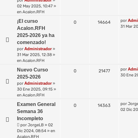
por
Administrador
»
02 May 2025, 10:47
»
en
Acalon.RFH
por
Admi
¡El curso
0
14664
31 Mar 20
Acalon.RFH
2025-2026 ya ha
comenzado!
por
Administrador
»
31 Mar 2025, 12:38
»
en
Acalon.RFH
por
Admi
Nuevo Curso
0
21477
30 Ene 2
2025-2026
por
Administrador
»
30 Ene 2025, 09:15
»
en
Acalon.RFH
por
Jorg
Examen General
0
14363
02 Dic 20
Semana 36
Incompleto
por
JorgeLB
»
02
Dic 2024, 08:54
» en
Acalon.RFH