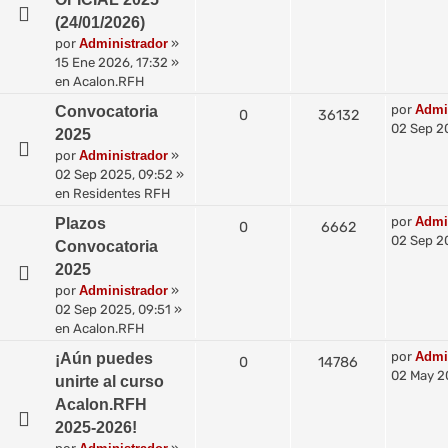
(24/01/2026)
por
Administrador
»
15 Ene 2026, 17:32
»
en
Acalon.RFH
por
Admi
Convocatoria
0
36132
02 Sep 2
2025
por
Administrador
»
02 Sep 2025, 09:52
»
en
Residentes RFH
por
Admi
Plazos
0
6662
02 Sep 2
Convocatoria
2025
por
Administrador
»
02 Sep 2025, 09:51
»
en
Acalon.RFH
por
Admi
¡Aún puedes
0
14786
02 May 2
unirte al curso
Acalon.RFH
2025-2026!