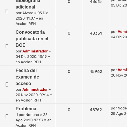
Bibliografía
0
48615
05 Dic 20
adicional
por
Álvaro
»
05 Dic
2020, 11:07
» en
Acalon.RFH
por
Admi
Convocatoria
0
48331
04 Dic 20
publicada en el
BOE
por
Administrador
»
04 Dic 2020, 13:19
»
en
Acalon.RFH
por
Admi
Fecha del
0
45962
20 Nov 2
examen de
acceso
por
Administrador
»
20 Nov 2020, 09:14
»
en
Acalon.RFH
por
Node
Problema
0
48762
25 Ago 2
por
Nodeno
»
25
Ago 2020, 13:57
» en
Acalon.RFH