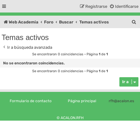
Registrarse
Identificarse
B
Web Academia
Foro
Buscar
Temas activos
u
Temas activos
s
Ir a búsqueda avanzada
c
Se encontraron 0 coincidencias • Página
1
de
1
a
No se encontraron coincidencias.
r
Se encontraron 0 coincidencias • Página
1
de
1
Ir a
Formulario de contacto
Página principal
rfh@acalon.es
© ACALON.RFH