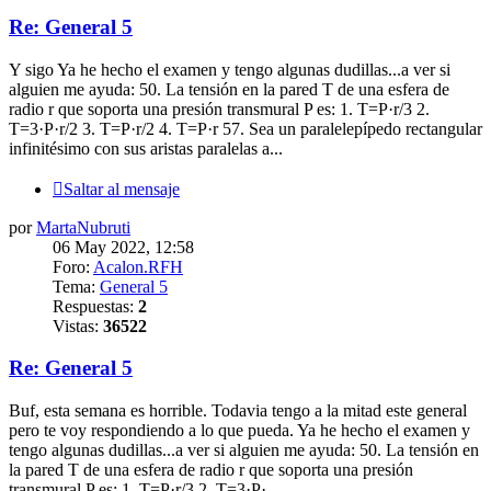
Re: General 5
Y sigo Ya he hecho el examen y tengo algunas dudillas...a ver si
alguien me ayuda: 50. La tensión en la pared T de una esfera de
radio r que soporta una presión transmural P es: 1. T=P·r/3 2.
T=3·P·r/2 3. T=P·r/2 4. T=P·r 57. Sea un paralelepípedo rectangular
infinitésimo con sus aristas paralelas a...
Saltar al mensaje
por
MartaNubruti
06 May 2022, 12:58
Foro:
Acalon.RFH
Tema:
General 5
Respuestas:
2
Vistas:
36522
Re: General 5
Buf, esta semana es horrible. Todavia tengo a la mitad este general
pero te voy respondiendo a lo que pueda. Ya he hecho el examen y
tengo algunas dudillas...a ver si alguien me ayuda: 50. La tensión en
la pared T de una esfera de radio r que soporta una presión
transmural P es: 1. T=P·r/3 2. T=3·P·...