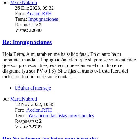
por
MartaNubruti
26 Ene 2023, 09:32
Foro:
Acalon.RFH
Tema:
Impugnaciones
Respuestas:
2
Vistas:
32640
Re: Impugnaciones
Hola Berta, A mi tambien me ha salido fatal. En cuanto ha tu
pregunta, manda la impugnación, claro que si, pero se sobreentiende
que son procesos utiles, es decir, que estan en el circulito en el
diagrama (ya sea PV o TS). Si te fijas el tramo 0-1 esta fuera del
ciclo, por lo que no se suele contar ...
Saltar al mensaje
por
MartaNubruti
12 Nov 2022, 10:35
Foro:
Acalon.RFH
Tema:
Ya salieron las listas provisionales
Respuestas:
2
Vistas:
32739
Re: Ya salieron las listas provisionales