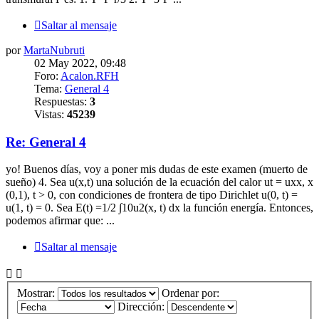
Saltar al mensaje
por
MartaNubruti
02 May 2022, 09:48
Foro:
Acalon.RFH
Tema:
General 4
Respuestas:
3
Vistas:
45239
Re: General 4
yo! Buenos días, voy a poner mis dudas de este examen (muerto de
sueño) 4. Sea u(x,t) una solución de la ecuación del calor ut = uxx, x
(0,1), t > 0, con condiciones de frontera de tipo Dirichlet u(0, t) =
u(1, t) = 0. Sea E(t) =1/2 ∫10u2(x, t) dx la función energía. Entonces,
podemos afirmar que: ...
Saltar al mensaje
Mostrar:
Ordenar por:
Dirección: