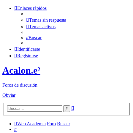
Enlaces rápidos
Temas sin respuesta
Temas activos
Buscar
Identificarse
Registrarse
Acalon.e²
Foros de discusión
Obviar
Búsqueda
Buscar
avanzada
Web Academia
Foro
Buscar
Buscar