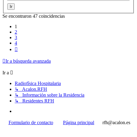
Se encontraron 47 coincidencias
1
2
3
4
Siguiente
Ir a búsqueda avanzada
Ir a
Radiofísica Hospitalaria
↳ Acalon.RFH
↳ Información sobre la Residencia
↳ Residentes RFH
Formulario de contacto
Página principal
rfh@acalon.es