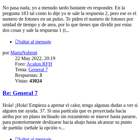
No pasa nada, yo a menudo tardo bastante en responder. En la
pregunta 183 tal como lo dije yo te sale la respuesta 2, pero ese es el
numero de fotones en un pulso. Te piden el numero de fotones por
unidad de tiempo y de area, por lo que tienes que dividir por estas
dos cosas y sale la respuesta 1 (t...
Saltar al mensaje
por
MartaNubruti
22 May 2022, 20:19
Foro:
Acalon.RFH
Tema:
General 7
Respuestas:
3
Vistas:
43024
Re: General 7
Hola! ¡Hola! Empieza a apretar el calor, tengo algunas dudas a ver si
alguien me ayuda. 37. Si una partícula que es proyectada hacia
arriba por un plano inclinado sin rozamiento se mueve hasta pararse,
para posteriormente deslizarse hacia abajo hasta alcanzar su punto
de partida: (señale la opción v...
Saltar al mensaje