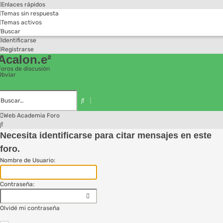
Enlaces rápidos
Temas sin respuesta
Temas activos
Buscar
Identificarse
Registrarse
Acalon.e²
Foros de discusión
Obviar
Búsqueda
avanzada
Buscar
Web Academia
Foro
Buscar
Necesita identificarse para citar mensajes en este
foro.
Nombre de Usuario:
Contraseña:
Olvidé mi contraseña