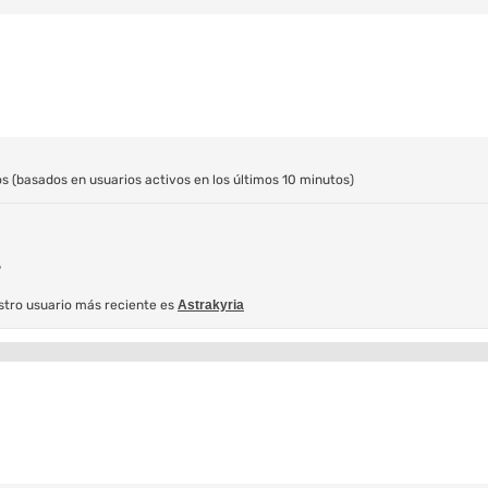
os (basados en usuarios activos en los últimos 10 minutos)
5
stro usuario más reciente es
Astrakyria
Página principal
© ACALON.RFH