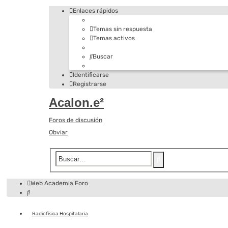
Enlaces rápidos
Temas sin respuesta
Temas activos
Buscar
Identificarse
Registrarse
Acalon.e²
Foros de discusión
Obviar
Búsqueda
Buscar
avanzada
Web Academia
Foro
Buscar
Radiofísica Hospitalaria