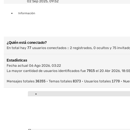
último
02 Sep 2025, 09:52
mensaje
Información
¿Quién está conectado?
En total hay
77
usuarios conectados :: 2 registrados, 0 ocultos y 75 invitad
Estadísticas
Fecha actual 06 Ago 2026, 03:22
La mayor cantidad de usuarios identificados fue
7915
el 20 Abr 2026, 18:5
Mensajes totales
36355
• Temas totales
8373
• Usuarios totales
1770
• Nue
Formulario de contacto