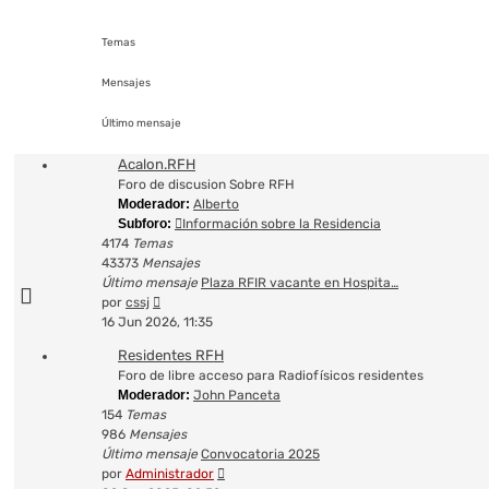
Temas
Mensajes
Último mensaje
Acalon.RFH
Foro de discusion Sobre RFH
Moderador:
Alberto
Subforo:
Información sobre la Residencia
4174
Temas
43373
Mensajes
Último mensaje
Plaza RFIR vacante en Hospita…
Ver
por
cssj
último
16 Jun 2026, 11:35
mensaje
Residentes RFH
Foro de libre acceso para Radiofísicos residentes
Moderador:
John Panceta
154
Temas
986
Mensajes
Último mensaje
Convocatoria 2025
Ver
por
Administrador