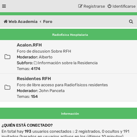
Registrarse
Identificarse
B
Web Academia
Foro
u
Radiofísica Hospitalaria
s
Acalon.RFH
c
Foro de discusion Sobre RFH
a
Moderador:
Alberto
Subforo:
Información sobre la Residencia
r
Temas:
4174
Residentes RFH
Foro de libre acceso para Radiofísicos residentes
Moderador:
John Panceta
Temas:
154
Información
¿QUIÉN ESTÁ CONECTADO?
En total hay
193
usuarios conectados :: 2 registrados, 0 ocultos y 191
invitados (basados en usuarios activos en los últimos 10 minutos)