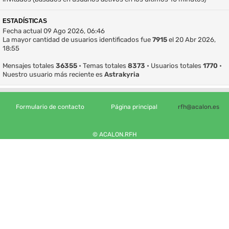
ESTADÍSTICAS
Fecha actual 09 Ago 2026, 06:46
La mayor cantidad de usuarios identificados fue
7915
el 20 Abr 2026,
18:55
Mensajes totales
36355
• Temas totales
8373
• Usuarios totales
1770
•
Nuestro usuario más reciente es
Astrakyria
Formulario de contacto
Página principal
rfh@acalon.es
© ACALON.RFH