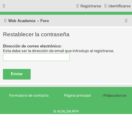
Registrarse
Identificarse
B
Web Academia
Foro
u
Restablecer la contraseña
s
Dirección de correo electrónico:
c
Esta debe ser la dirección de email que introdujo al registrarse.
a
r
Formulario de contacto
Página principal
rfh@acalon.es
© ACALON.RFH