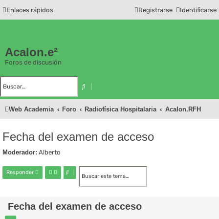
Enlaces rápidos
Registrarse
Identificarse
Acalon.e²
Foros de discusión
B
B
u
ú
s
s
c
q
Web Academia
Foro
Radiofísica Hospitalaria
Acalon.RFH
a
u
r
e
d
a
a
Fecha del examen de acceso
v
a
n
Moderador:
Alberto
z
a
d
B
B
Responder
a
u
ú
s
s
c
q
a
u
Fecha del examen de acceso
r
e
d