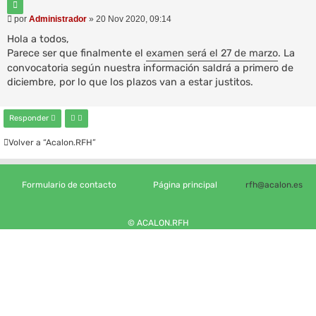
C
a
i
M
por
Administrador
»
20 Nov 2020, 09:14
a
t
e
a
v
n
Hola a todos,
r
a
s
Parece ser que finalmente el
examen será el 27 de marzo
. La
n
a
convocatoria según nuestra información saldrá a primero de
z
j
e
a
diciembre, por lo que los plazos van a estar justitos.
d
a
Responder
Volver a “Acalon.RFH”
Formulario de contacto
Página principal
rfh@acalon.es
© ACALON.RFH