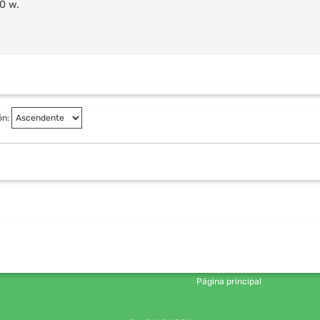
0 w.
ón:
Página principal