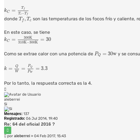
k
C
=
T
f
T
c
−
T
f
T
=
f
k
C
−
T
T
c
f
T
f
,
T
c
,
donde
son las temperaturas de los focos frío y caliente, 
T
T
c
f
En este caso, se tiene
k
C
=
300
K
310
K
−
300
K
=
30
300
K
=
=
30
k
C
310
K
−
300
K
P
Q
=
30
w
=
30
w
Como se extrae calor con una potencia de
y se consu
P
Q
k
=
Q
W
=
P
Q
P
W
=
3.3
P
Q
=
=
=
3.3
Q
k
P
W
W
Por lo tanto, la respuesta correcta es la 4.
Arriba
aleberrei
Si
Mensajes:
137
Registrado:
06 Jul 2014, 19:40
Re: 64 del oficial 2016 ?
Citar
Mensaje
por
aleberrei
»
04 Feb 2017, 15:43