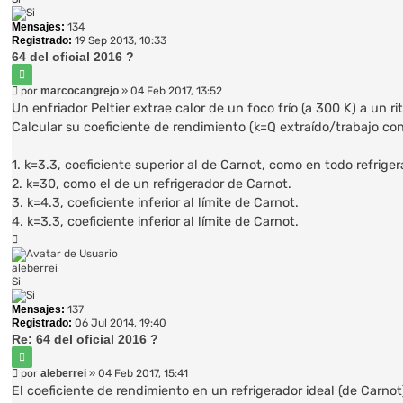
Mensajes:
134
Registrado:
19 Sep 2013, 10:33
64 del oficial 2016 ?
Citar
Mensaje
por
marcocangrejo
»
04 Feb 2017, 13:52
Un enfriador Peltier extrae calor de un foco frío (a 300 K) a un
Calcular su coeficiente de rendimiento (k=Q extraído/trabajo con
1. k=3.3, coeficiente superior al de Carnot, como en todo refriger
2. k=30, como el de un refrigerador de Carnot.
3. k=4.3, coeficiente inferior al límite de Carnot.
4. k=3.3, coeficiente inferior al límite de Carnot.
Arriba
aleberrei
Si
Mensajes:
137
Registrado:
06 Jul 2014, 19:40
Re: 64 del oficial 2016 ?
Citar
Mensaje
por
aleberrei
»
04 Feb 2017, 15:41
El coeficiente de rendimiento en un refrigerador ideal (de Carnot