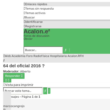
Enlaces rápidos
Temas sin respuesta
Temas activos
Buscar
Identificarse
Registrarse
Acalon.e²
Foros de discusión
Obviar
Búsqueda
Buscar
avanzada
Web Academia
Foro
Radiofísica Hospitalaria
Acalon.RFH
Buscar
64 del oficial 2016 ?
Moderador:
Alberto
Responder
Vista para imprimir
Búsqueda
Buscar
avanzada
3 mensajes • Página
1
de
1
marcocangrejo
Si