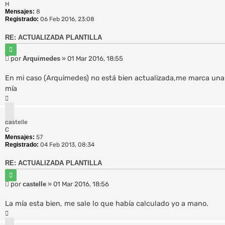
H
b
Mensajes:
8
a
Registrado:
06 Feb 2016, 23:08
RE: ACTUALIZADA PLANTILLA
C
i
M
por
Arquimedes
»
01 Mar 2016, 18:55
t
e
a
n
r
En mi caso (Arquimedes) no está bien actualizada,me marca una
s
mía
a
A
j
r
e
r
castelle
i
C
b
Mensajes:
57
a
Registrado:
04 Feb 2013, 08:34
RE: ACTUALIZADA PLANTILLA
C
i
M
por
castelle
»
01 Mar 2016, 18:56
t
e
a
n
r
La mía esta bien, me sale lo que había calculado yo a mano.
s
A
a
r