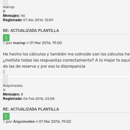
j
r
e
mariap
i
B
b
Mensajes:
46
a
Registrado:
07 Abr 2014, 13:09
RE: ACTUALIZADA PLANTILLA
C
i
M
por
mariap
»
01 Mar 2016, 19:00
t
e
a
n
r
He hecho los cálculos y también me coincide con los cálculos h
s
¿metiste todas las respuestas correctamente? A lo mejor te equ
a
de las de reserva y por eso la discrepancia
j
A
e
r
r
Arquimedes
i
H
b
Mensajes:
8
a
Registrado:
06 Feb 2016, 23:08
RE: ACTUALIZADA PLANTILLA
C
i
M
por
Arquimedes
»
01 Mar 2016, 19:02
t
e
a