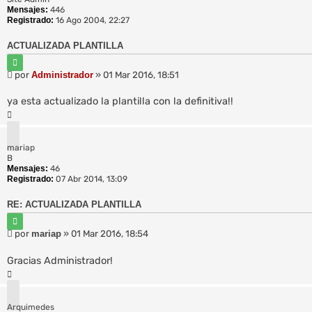
Mensajes:
446
a
Registrado:
16 Ago 2004, 22:27
a
v
a
ACTUALIZADA PLANTILLA
n
C
z
i
M
por
Administrador
»
01 Mar 2016, 18:51
a
t
e
d
a
n
r
a
ya esta actualizado la plantilla con la definitiva!!
s
A
a
r
j
r
e
mariap
i
B
b
Mensajes:
46
a
Registrado:
07 Abr 2014, 13:09
RE: ACTUALIZADA PLANTILLA
C
i
M
por
mariap
»
01 Mar 2016, 18:54
t
e
a
n
r
Gracias Administrador!
s
A
a
r
j
r
e
Arquimedes
i