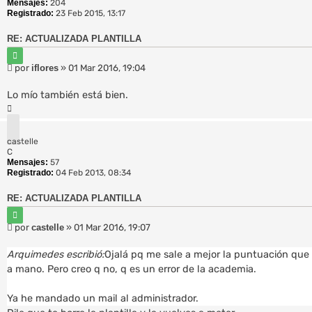
a
Mensajes:
204
Registrado:
23 Feb 2015, 13:17
RE: ACTUALIZADA PLANTILLA
C
i
M
por
iflores
»
01 Mar 2016, 19:04
t
e
a
n
r
Lo mío también está bien.
s
A
a
r
j
r
e
castelle
i
C
b
Mensajes:
57
a
Registrado:
04 Feb 2013, 08:34
RE: ACTUALIZADA PLANTILLA
C
i
M
por
castelle
»
01 Mar 2016, 19:07
t
e
a
n
r
Arquimedes escribió:
Ojalá pq me sale a mejor la puntuación que
s
a mano. Pero creo q no, q es un error de la academia.
a
j
Ya he mandado un mail al administrador.
e