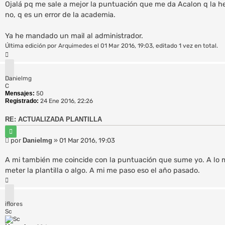
n
r
Ojalá pq me sale a mejor la puntuación que me da Acalon q la h
s
no, q es un error de la academia.
a
j
Ya he mandado un mail al administrador.
e
Última edición por
Arquimedes
el 01 Mar 2016, 19:03, editado 1 vez en total.
A
r
r
Danielmg
i
C
b
Mensajes:
50
a
Registrado:
24 Ene 2016, 22:26
RE: ACTUALIZADA PLANTILLA
C
i
M
por
Danielmg
»
01 Mar 2016, 19:03
t
e
a
n
r
A mi también me coincide con la puntuación que sume yo. A lo me
s
meter la plantilla o algo. A mi me paso eso el año pasado.
a
A
j
r
e
r
iflores
i
Sc
b