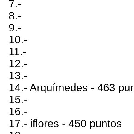
7.-
8.-
9.-
10.-
11.-
12.-
13.-
14.- Arquímedes - 463 pu
15.-
16.-
17.- iflores - 450 puntos