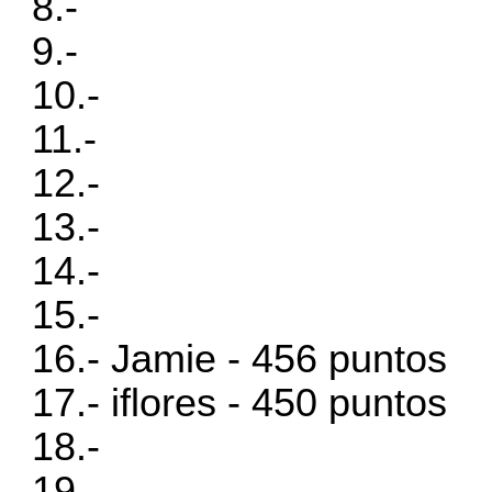
8.-
9.-
10.-
11.-
12.-
13.-
14.-
15.-
16.- Jamie - 456 puntos
17.- iflores - 450 puntos
18.-
19.-