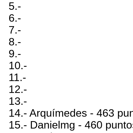
5.-
6.-
7.-
8.-
9.-
10.-
11.-
12.-
13.-
14.- Arquímedes - 463 pu
15.- Danielmg - 460 punto