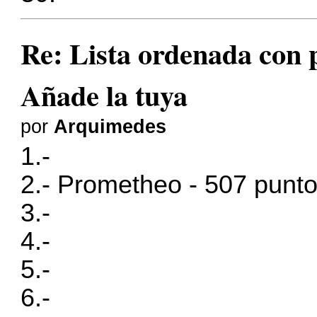
Re: Lista ordenada con pl
Añade la tuya
por
Arquimedes
1.-
2.- Prometheo - 507 punt
3.-
4.-
5.-
6.-