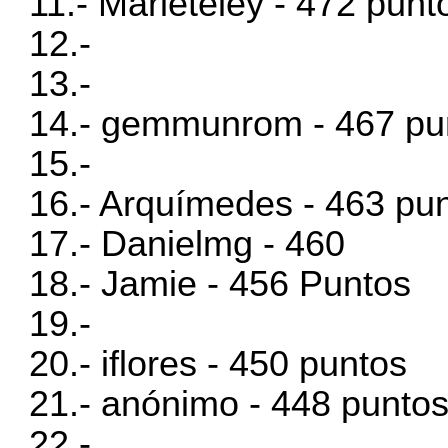
11.- Marieteley - 472 punt
12.-
13.-
14.- gemmunrom - 467 pu
15.-
16.- Arquímedes - 463 pu
17.- Danielmg - 460
18.- Jamie - 456 Puntos
19.-
20.- iflores - 450 puntos
21.- anónimo - 448 punto
22.-