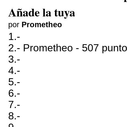
Añade la tuya
por
Prometheo
1.-
2.- Prometheo - 507 punt
3.-
4.-
5.-
6.-
7.-
8.-