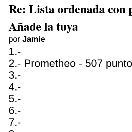
Re: Lista ordenada con pl
Añade la tuya
por
Jamie
1.-
2.- Prometheo - 507 punt
3.-
4.-
5.-
6.-
7.-