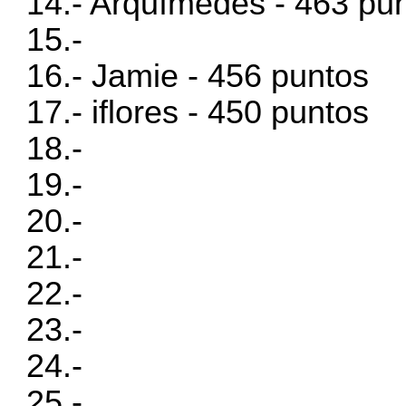
14.- Arquímedes - 463 pu
15.-
16.- Jamie - 456 puntos
17.- iflores - 450 puntos
18.-
19.-
20.-
21.-
22.-
23.-
24.-
25.-