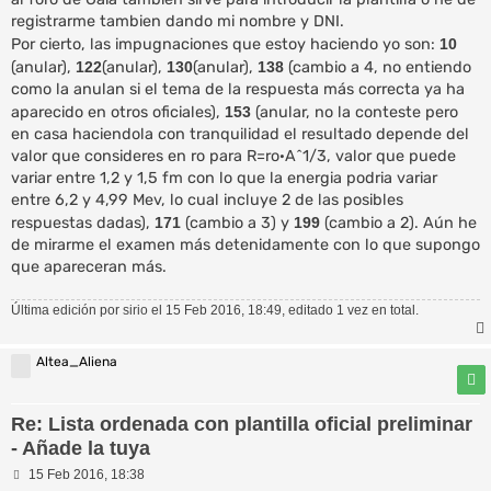
e
registrarme tambien dando mi nombre y DNI.
Por cierto, las impugnaciones que estoy haciendo yo son:
10
(anular),
122
(anular),
130
(anular),
138
(cambio a 4, no entiendo
como la anulan si el tema de la respuesta más correcta ya ha
aparecido en otros oficiales),
153
(anular, no la conteste pero
en casa haciendola con tranquilidad el resultado depende del
valor que consideres en ro para R=ro·A^1/3, valor que puede
variar entre 1,2 y 1,5 fm con lo que la energia podria variar
entre 6,2 y 4,99 Mev, lo cual incluye 2 de las posibles
respuestas dadas),
171
(cambio a 3) y
199
(cambio a 2). Aún he
de mirarme el examen más detenidamente con lo que supongo
que apareceran más.
Última edición por
sirio
el 15 Feb 2016, 18:49, editado 1 vez en total.
Altea_Aliena
Re: Lista ordenada con plantilla oficial preliminar
- Añade la tuya
M
15 Feb 2016, 18:38
e