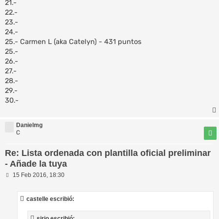
21.-
22.-
23.-
24.-
25.- Carmen L (aka Catelyn) - 431 puntos
25.-
26.-
27.-
28.-
29.-
30.-
Danielmg
C
Re: Lista ordenada con plantilla oficial preliminar
- Añade la tuya
M
15 Feb 2016, 18:30
e
n
s
castelle escribió:
a
j
e
sirio escribió: