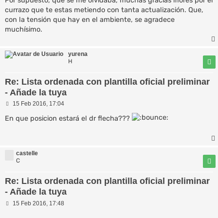
Por supuesto, que se me olvidaba, muchas gracias iflores por el
currazo que te estas metiendo con tanta actualización. Que,
con la tensión que hay en el ambiente, se agradece
muchísimo.
yurena
H
Re: Lista ordenada con plantilla oficial preliminar
- Añade la tuya
M
15 Feb 2016, 17:04
e
n
En que posicion estará el dr flecha???
s
a
j
e
castelle
C
Re: Lista ordenada con plantilla oficial preliminar
- Añade la tuya
M
15 Feb 2016, 17:48
e
n