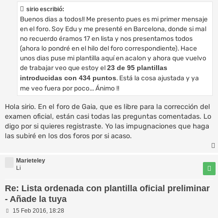
s
sirio escribió:
a
Buenos dias a todos!! Me presento pues es mi primer mensaje
j
e
en el foro. Soy Edu y me presenté en Barcelona, donde si mal
no recuerdo éramos 17 en lista y nos presentamos todos
(ahora lo pondré en el hilo del foro correspondiente). Hace
unos dias puse mi plantilla aquí en acalon y ahora que vuelvo
de trabajar veo que estoy el
23 de 95 plantillas
. Está la cosa ajustada y ya
introducidas con 434 puntos
me veo fuera por poco... Ánimo !!
Hola sirio. En el foro de Gaia, que es libre para la corrección del
examen oficial, están casi todas las preguntas comentadas. Lo
digo por si quieres registraste. Yo las impugnaciones que haga
las subiré en los dos foros por si acaso.
Marieteley
Li
Re: Lista ordenada con plantilla oficial preliminar
- Añade la tuya
M
15 Feb 2016, 18:28
e