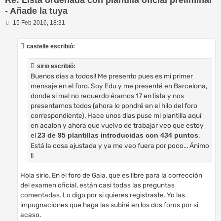
Re: Lista ordenada con plantilla oficial preliminar
- Añade la tuya
M
15 Feb 2016, 18:31
e
n
s
castelle escribió:
a
j
e
sirio escribió:
Buenos dias a todos!! Me presento pues es mi primer
mensaje en el foro. Soy Edu y me presenté en Barcelona,
donde si mal no recuerdo éramos 17 en lista y nos
presentamos todos (ahora lo pondré en el hilo del foro
correspondiente). Hace unos dias puse mi plantilla aquí
en acalon y ahora que vuelvo de trabajar veo que estoy
el
.
23 de 95 plantillas introducidas con 434 puntos
Está la cosa ajustada y ya me veo fuera por poco... Ánimo
!!
Hola sirio. En el foro de Gaia, que es libre para la corrección
del examen oficial, están casi todas las preguntas
comentadas. Lo digo por si quieres registraste. Yo las
impugnaciones que haga las subiré en los dos foros por si
acaso.