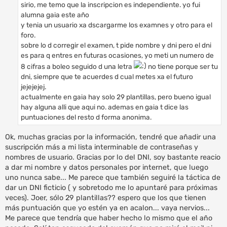
sirio, me temo que la inscripcion es independiente. yo fui
j
e
alumna gaia este año
y tenia un usuario xa dscargarme los examnes y otro para el
foro.
sobre lo d corregir el examen, t pide nombre y dni pero el dni
es para q entres en futuras ocasiones, yo meti un numero de
8 cifras a boleo seguido d una letra
no tiene porque ser tu
dni, siempre que te acuerdes d cual metes xa el futuro
jejejejej.
actualmente en gaia hay solo 29 plantillas, pero bueno igual
hay alguna alli que aqui no. ademas en gaia t dice las
puntuaciones del resto d forma anonima.
Ok, muchas gracias por la información, tendré que añadir una
suscripción más a mi lista interminable de contraseñas y
nombres de usuario. Gracias por lo del DNI, soy bastante reacio
a dar mi nombre y datos personales por internet, que luego
uno nunca sabe... Me parece que también seguiré la táctica de
dar un DNI ficticio ( y sobretodo me lo apuntaré para próximas
veces). Joer, sólo 29 plantillas?? espero que los que tienen
más puntuación que yo estén ya en acalon... vaya nervios...
Me parece que tendría que haber hecho lo mismo que el año