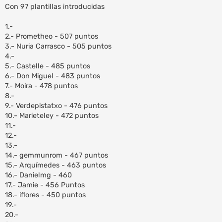
n
Con 97 plantillas introducidas
s
a
1.-
j
e
2.- Prometheo - 507 puntos
3.- Nuria Carrasco - 505 puntos
4.-
5.- Castelle - 485 puntos
6.- Don Miguel - 483 puntos
7.- Moira - 478 puntos
8.-
9.- Verdepistatxo - 476 puntos
10.- Marieteley - 472 puntos
11.-
12.-
13.-
14.- gemmunrom - 467 puntos
15.- Arquímedes - 463 puntos
16.- Danielmg - 460
17.- Jamie - 456 Puntos
18.- iflores - 450 puntos
19.-
20.-