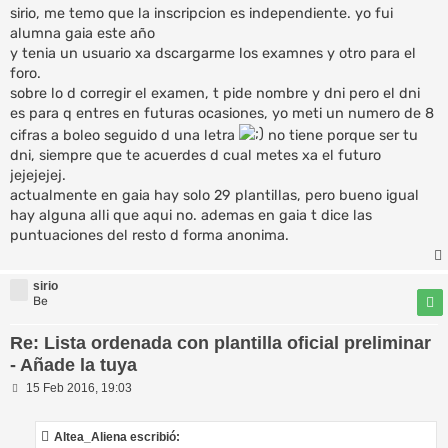
n
sirio, me temo que la inscripcion es independiente. yo fui
s
alumna gaia este año
a
y tenia un usuario xa dscargarme los examnes y otro para el
j
e
foro.
sobre lo d corregir el examen, t pide nombre y dni pero el dni
es para q entres en futuras ocasiones, yo meti un numero de 8
cifras a boleo seguido d una letra
no tiene porque ser tu
dni, siempre que te acuerdes d cual metes xa el futuro
jejejejej.
actualmente en gaia hay solo 29 plantillas, pero bueno igual
hay alguna alli que aqui no. ademas en gaia t dice las
puntuaciones del resto d forma anonima.
sirio
Be
Re: Lista ordenada con plantilla oficial preliminar
- Añade la tuya
M
15 Feb 2016, 19:03
e
n
s
Altea_Aliena escribió:
a