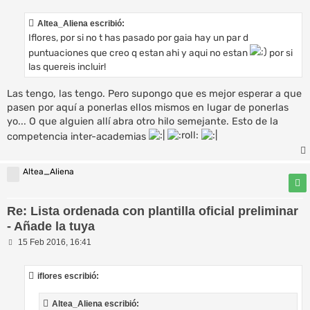
n
s
Altea_Aliena escribió:
a
Iflores, por si no t has pasado por gaia hay un par d
j
e
puntuaciones que creo q estan ahi y aqui no estan
por si
las quereis incluir!
Las tengo, las tengo. Pero supongo que es mejor esperar a que
pasen por aquí a ponerlas ellos mismos en lugar de ponerlas
yo... O que alguien allí abra otro hilo semejante. Esto de la
competencia inter-academias
Altea_Aliena
Re: Lista ordenada con plantilla oficial preliminar
- Añade la tuya
M
15 Feb 2016, 16:41
e
n
s
iflores escribió:
a
j
e
Altea_Aliena escribió: