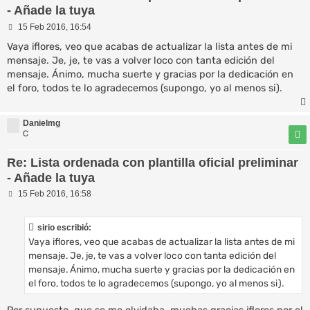
- Añade la tuya
M
15 Feb 2016, 16:54
e
n
Vaya iflores, veo que acabas de actualizar la lista antes de mi
s
mensaje. Je, je, te vas a volver loco con tanta edición del
a
mensaje. Ánimo, mucha suerte y gracias por la dedicación en
j
e
el foro, todos te lo agradecemos (supongo, yo al menos si).
Danielmg
C
Re: Lista ordenada con plantilla oficial preliminar
- Añade la tuya
M
15 Feb 2016, 16:58
e
n
s
sirio escribió:
a
Vaya iflores, veo que acabas de actualizar la lista antes de mi
j
e
mensaje. Je, je, te vas a volver loco con tanta edición del
mensaje. Ánimo, mucha suerte y gracias por la dedicación en
el foro, todos te lo agradecemos (supongo, yo al menos si).