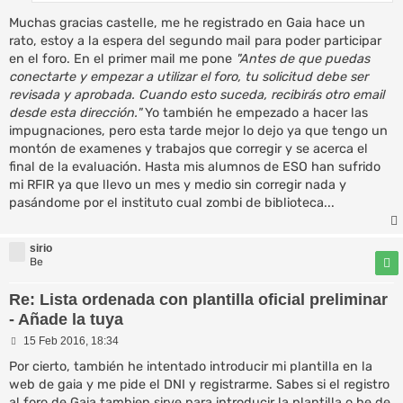
Muchas gracias castelle, me he registrado en Gaia hace un
rato, estoy a la espera del segundo mail para poder participar
en el foro. En el primer mail me pone
"Antes de que puedas
conectarte y empezar a utilizar el foro, tu solicitud debe ser
revisada y aprobada. Cuando esto suceda, recibirás otro email
desde esta dirección."
Yo también he empezado a hacer las
impugnaciones, pero esta tarde mejor lo dejo ya que tengo un
montón de examenes y trabajos que corregir y se acerca el
final de la evaluación. Hasta mis alumnos de ESO han sufrido
mi RFIR ya que llevo un mes y medio sin corregir nada y
pasándome por el instituto cual zombi de biblioteca...
sirio
Be
Re: Lista ordenada con plantilla oficial preliminar
- Añade la tuya
M
15 Feb 2016, 18:34
e
n
Por cierto, también he intentado introducir mi plantilla en la
s
web de gaia y me pide el DNI y registrarme. Sabes si el registro
a
al foro de Gaia tambien sirve para introducir la plantilla o he de
j