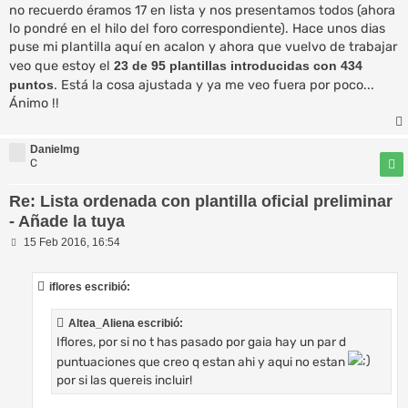
no recuerdo éramos 17 en lista y nos presentamos todos (ahora
j
e
lo pondré en el hilo del foro correspondiente). Hace unos dias
puse mi plantilla aquí en acalon y ahora que vuelvo de trabajar
veo que estoy el
23 de 95 plantillas introducidas con 434
puntos
. Está la cosa ajustada y ya me veo fuera por poco...
Ánimo !!
Danielmg
C
Re: Lista ordenada con plantilla oficial preliminar
- Añade la tuya
M
15 Feb 2016, 16:54
e
n
s
iflores escribió:
a
j
e
Altea_Aliena escribió:
Iflores, por si no t has pasado por gaia hay un par d
puntuaciones que creo q estan ahi y aqui no estan
por si las quereis incluir!