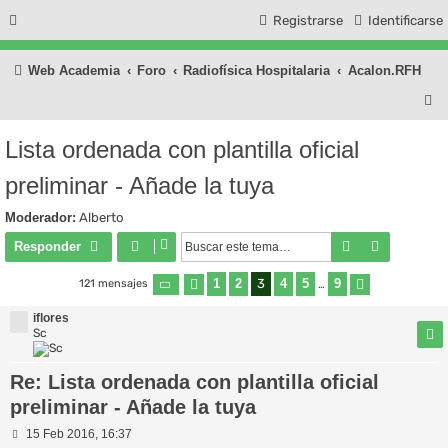
Registrarse
Identificarse
Web Academia
Foro
Radiofísica Hospitalaria
Acalon.RFH
B
u
Lista ordenada con plantilla oficial
s
preliminar - Añade la tuya
c
a
Moderador:
Alberto
r
Buscar
Búsqueda
Responder
1
2
3
4
5
9
121 mensajes
Página
Anterior
3
de
9
…
Siguiente
iflores
Sc
Re: Lista ordenada con plantilla oficial
preliminar - Añade la tuya
M
15 Feb 2016, 16:37
e