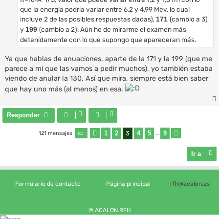
que la energia podria variar entre 6,2 y 4,99 Mev, lo cual
incluye 2 de las posibles respuestas dadas),
(cambio a 3)
171
y
(cambio a 2). Aún he de mirarme el examen más
199
detenidamente con lo que supongo que apareceran más.
Ya que hablas de anuaciones, aparte de la 171 y la 199 (que me
parece a mi que las vamos a pedir muchos), yo también estaba
viendo de anular la 130. Así que mira, siempre está bien saber
que hay uno más (al menos) en esa.
Responder
1
2
3
4
5
9
121 mensajes
Página
Anterior
3
de
9
…
Siguiente
Ir a
Formulario de contacto
Página principal
rfh@acalon.es
© ACALON.RFH