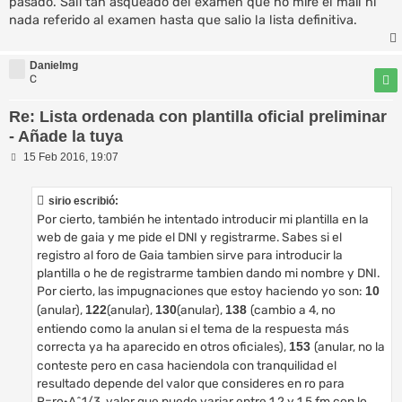
pasado. Salí tan asqueado del examén que no miré el mail ni
nada referido al examen hasta que salio la lista definitiva.
Danielmg
C
Re: Lista ordenada con plantilla oficial preliminar
- Añade la tuya
M
15 Feb 2016, 19:07
e
n
s
sirio escribió:
a
Por cierto, también he intentado introducir mi plantilla en la
j
e
web de gaia y me pide el DNI y registrarme. Sabes si el
registro al foro de Gaia tambien sirve para introducir la
plantilla o he de registrarme tambien dando mi nombre y DNI.
Por cierto, las impugnaciones que estoy haciendo yo son:
10
(anular),
(anular),
(anular),
(cambio a 4, no
122
130
138
entiendo como la anulan si el tema de la respuesta más
correcta ya ha aparecido en otros oficiales),
(anular, no la
153
conteste pero en casa haciendola con tranquilidad el
resultado depende del valor que consideres en ro para
R=ro·A^1/3, valor que puede variar entre 1,2 y 1,5 fm con lo