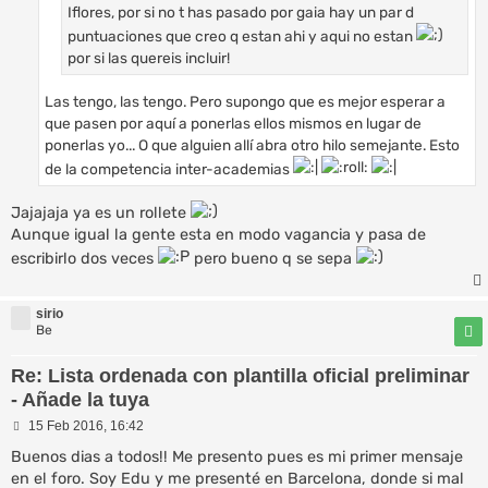
Iflores, por si no t has pasado por gaia hay un par d
puntuaciones que creo q estan ahi y aqui no estan
por si las quereis incluir!
Las tengo, las tengo. Pero supongo que es mejor esperar a
que pasen por aquí a ponerlas ellos mismos en lugar de
ponerlas yo... O que alguien allí abra otro hilo semejante. Esto
de la competencia inter-academias
Jajajaja ya es un rollete
Aunque igual la gente esta en modo vagancia y pasa de
escribirlo dos veces
pero bueno q se sepa
sirio
Be
Re: Lista ordenada con plantilla oficial preliminar
- Añade la tuya
M
15 Feb 2016, 16:42
e
n
Buenos dias a todos!! Me presento pues es mi primer mensaje
s
en el foro. Soy Edu y me presenté en Barcelona, donde si mal
a