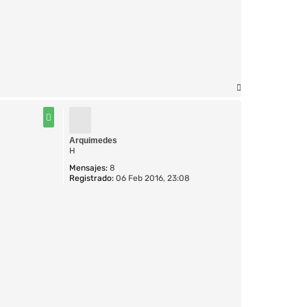
A
r
r
i
b
Arquimedes
a
H
Mensajes:
8
Registrado:
06 Feb 2016, 23:08