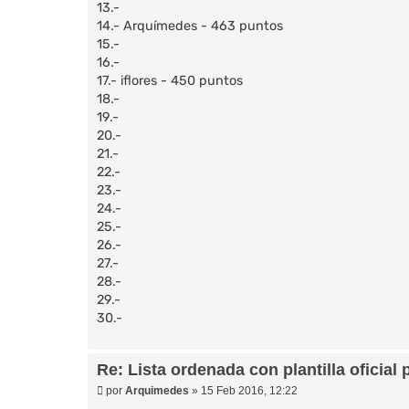
13.-
14.- Arquímedes - 463 puntos
15.-
16.-
17.- iflores - 450 puntos
18.-
19.-
20.-
21.-
22.-
23.-
24.-
25.-
26.-
27.-
28.-
29.-
30.-
Re: Lista ordenada con plantilla oficial 
M
por
Arquimedes
»
15 Feb 2016, 12:22
e