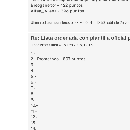
Breoganeitor - 422 puntos
Altea_Aliena - 396 puntos
Última edición por
iflores
el 23 Feb 2016, 18:58, editado 25 vec
Re: Lista ordenada con plantilla oficial 
M
por
Prometheo
»
15 Feb 2016, 12:15
e
n
1.-
s
2.- Prometheo - 507 puntos
a
3.-
j
e
4.-
5.-
6.-
7.-
8.-
9.-
10.-
11.-
12.-
13.-
14.-