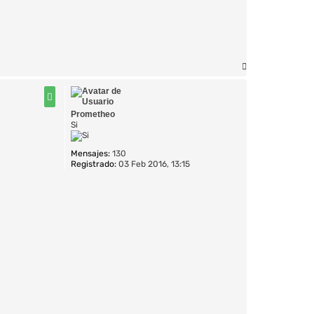
A
r
r
i
Prometheo
b
Si
a
Mensajes:
130
Registrado:
03 Feb 2016, 13:15