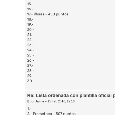
15.-
16.-
17.- iflores - 450 puntos
18.-
19.-
20.-
21.-
22.-
23.-
24.-
25.-
26.-
27.-
28.-
29.-
30.-
Re: Lista ordenada con plantilla oficial 
M
por
Jamie
»
15 Feb 2016, 12:16
e
n
1.-
s
2.- Prometheo - 507 puntos