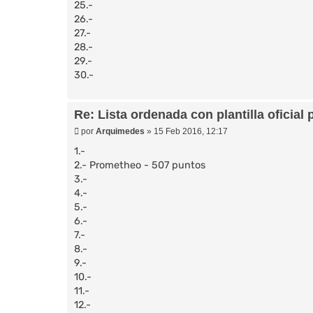
25.-
26.-
27.-
28.-
29.-
30.-
Re: Lista ordenada con plantilla oficial 
M
por
Arquimedes
»
15 Feb 2016, 12:17
e
n
1.-
s
2.- Prometheo - 507 puntos
a
3.-
j
e
4.-
5.-
6.-
7.-
8.-
9.-
10.-
11.-
12.-