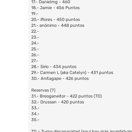
17.- Danielmg - 460
18.- Jamie - 456 Puntos
19.-
20.- iflores - 450 puntos
21.- anónimo - 448 puntos
22.-
23.-
24.-
25.-
26.-
27.-
28.- Sirio - 434 puntos
29.- Carmen L (aka Catelyn) - 431 puntos
30.- Anitagape - 426 puntos
Reservas (?)
31.- Breoganeitor - 422 puntos (TD)
32.- Drussan - 420 puntos
33.-
34.-
35.-
TD = Turno discapacidad (aquí hay más incertidumbr