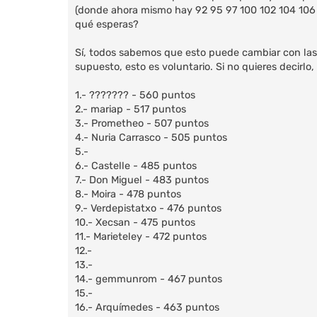
s
(donde ahora mismo hay 92 95 97 100 102 104 106 108
a
qué esperas?
j
e
Sí, todos sabemos que esto puede cambiar con las
supuesto, esto es voluntario. Si no quieres decirlo,
1.- ??????? - 560 puntos
2.- mariap - 517 puntos
3.- Prometheo - 507 puntos
4.- Nuria Carrasco - 505 puntos
5.-
6.- Castelle - 485 puntos
7.- Don Miguel - 483 puntos
8.- Moira - 478 puntos
9.- Verdepistatxo - 476 puntos
10.- Xecsan - 475 puntos
11.- Marieteley - 472 puntos
12.-
13.-
14.- gemmunrom - 467 puntos
15.-
16.- Arquímedes - 463 puntos