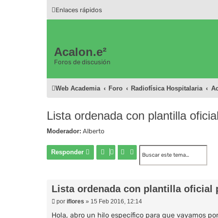
Enlaces rápidos
Acalon.e²
Foros de discusión
Web Academia
Foro
Radiofísica Hospitalaria
A
Lista ordenada con plantilla oficia
Moderador:
Alberto
Buscar
Búsqueda avanzada
Responder
Lista ordenada con plantilla oficial
M
por
iflores
»
15 Feb 2016, 12:14
e
n
Hola, abro un hilo específico para que vayamos p