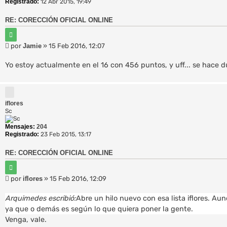
Registrado:
12 Abr 2015, 19:49
RE: CORECCIÓN OFICIAL ONLINE
C
i
M
por
Jamie
»
15 Feb 2016, 12:07
t
e
a
r
n
Yo estoy actualmente en el 16 con 456 puntos, y uff... se hace d
s
a
j
e
iflores
Sc
Mensajes:
204
Registrado:
23 Feb 2015, 13:17
RE: CORECCIÓN OFICIAL ONLINE
C
i
M
por
iflores
»
15 Feb 2016, 12:09
t
e
a
r
n
Arquimedes escribió:
Abre un hilo nuevo con esa lista iflores. Au
s
ya que o demás es según lo que quiera poner la gente.
a
Venga, vale.
j