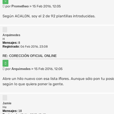
i
M
por
Prometheo
»
15 Feb 2016, 12:05
t
e
a
r
n
Según ACALON, soy el 2 de 92 plantillas introducidas.
s
a
j
e
Arquimedes
H
Mensajes:
8
Registrado:
06 Feb 2016, 23:08
RE: CORECCIÓN OFICIAL ONLINE
C
i
M
por
Arquimedes
»
15 Feb 2016, 12:05
t
e
a
r
n
Abre un hilo nuevo con esa lista iflores. Aunque sólo pon tu pos
s
según lo que quiera poner la gente.
a
j
e
Jamie
He
Mensajes:
18