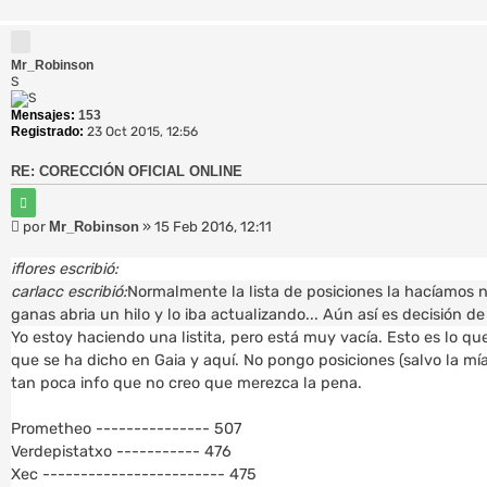
e
Mr_Robinson
S
Mensajes:
153
Registrado:
23 Oct 2015, 12:56
RE: CORECCIÓN OFICIAL ONLINE
C
i
M
por
Mr_Robinson
»
15 Feb 2016, 12:11
t
e
a
r
n
iflores escribió:
s
carlacc escribió:
Normalmente la lista de posiciones la hacíamos 
a
ganas abria un hilo y lo iba actualizando... Aún así es decisión 
j
Yo estoy haciendo una listita, pero está muy vacía. Esto es lo qu
e
que se ha dicho en Gaia y aquí. No pongo posiciones (salvo la 
tan poca info que no creo que merezca la pena.
Prometheo --------------- 507
Verdepistatxo ----------- 476
Xec ------------------------ 475