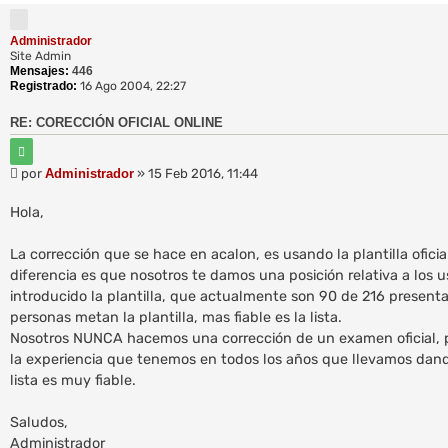
Administrador
Site Admin
Mensajes:
446
Registrado:
16 Ago 2004, 22:27
RE: CORECCIÓN OFICIAL ONLINE
C
i
M
por
Administrador
»
15 Feb 2016, 11:44
t
e
a
r
n
Hola,
s
a
La corrección que se hace en acalon, es usando la plantilla oficia
j
diferencia es que nosotros te damos una posición relativa a los 
e
introducido la plantilla, que actualmente son 90 de 216 present
personas metan la plantilla, mas fiable es la lista.
Nosotros NUNCA hacemos una corrección de un examen oficial, 
la experiencia que tenemos en todos los años que llevamos dando
lista es muy fiable.
Saludos,
Administrador