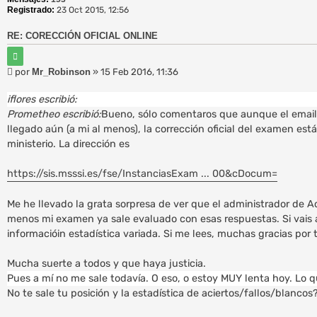
Registrado:
23 Oct 2015, 12:56
RE: CORECCIÓN OFICIAL ONLINE
C
i
M
por
Mr_Robinson
»
15 Feb 2016, 11:36
t
e
a
r
n
iflores escribió:
s
Prometheo escribió:
Bueno, sólo comentaros que aunque el email 
a
llegado aún (a mi al menos), la corrección oficial del examen est
j
ministerio. La dirección es
e
https://sis.msssi.es/fse/InstanciasExam ... 00&cDocum=
Me he llevado la grata sorpresa de ver que el administrador de Ac
menos mi examen ya sale evaluado con esas respuestas. Si vais a
informacióin estadística variada. Si me lees, muchas gracias por t
Mucha suerte a todos y que haya justicia.
Pues a mí no me sale todavía. O eso, o estoy MUY lenta hoy. Lo q
No te sale tu posición y la estadística de aciertos/fallos/blancos