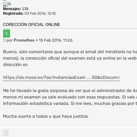
a
Mensajes:
130
a
Registrado:
03 Feb 2016, 13:15
v
a
n
CORECCIÓN OFICIAL ONLINE
z
C
a
i
d
M
por
Prometheo
»
15 Feb 2016, 11:26
t
a
e
a
r
n
Bueno, sólo comentaros que aunque el email del ministerio no ha
s
menos), la corrección oficial del examen está ya online en la web 
a
dirección es
j
e
https://sis.msssi.es/fse/InstanciasExam ... 00&cDocum=
Me he llevado la grata sorpresa de ver que el administrador de Ac
menos mi examen ya sale evaluado con esas respuestas. Si vais a
informacióin estadística variada. Si me lees, muchas gracias por t
Mucha suerte a todos y que haya justicia.