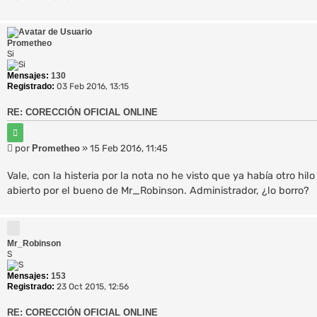
Prometheo
Si
Mensajes:
130
Registrado:
03 Feb 2016, 13:15
RE: CORECCIÓN OFICIAL ONLINE
C
i
M
por
Prometheo
»
15 Feb 2016, 11:45
t
e
a
r
n
Vale, con la histeria por la nota no he visto que ya había otro hil
s
abierto por el bueno de Mr_Robinson. Administrador, ¿lo borro?
a
j
e
Mr_Robinson
S
Mensajes:
153
Registrado:
23 Oct 2015, 12:56
RE: CORECCIÓN OFICIAL ONLINE