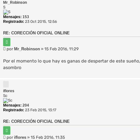
Mr_Robinson
S
Mensajes:
153
Registrado:
23 Oct 2015, 12:56
RE: CORECCIÓN OFICIAL ONLINE
C
i
M
por
Mr_Robinson
»
15 Feb 2016, 11:29
t
e
a
r
n
Por el momento lo que hay es ganas de despertar de este sueño,
s
asombro
a
j
e
iflores
Sc
Mensajes:
204
Registrado:
23 Feb 2015, 13:17
RE: CORECCIÓN OFICIAL ONLINE
C
i
M
por
iflores
»
15 Feb 2016, 11:35
t