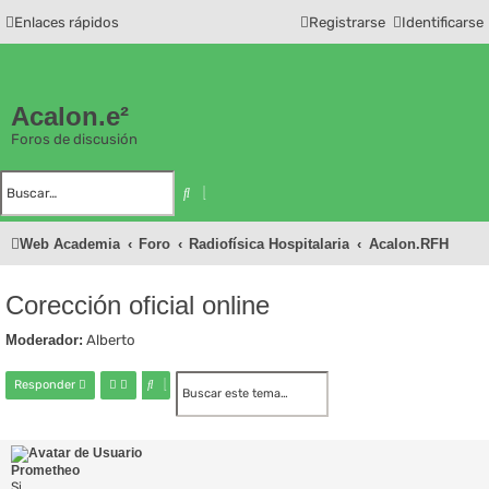
Enlaces rápidos
Registrarse
Identificarse
Acalon.e²
Foros de discusión
B
B
u
ú
s
s
c
q
Web Academia
Foro
Radiofísica Hospitalaria
Acalon.RFH
a
u
r
e
d
a
a
Corección oficial online
v
a
n
Moderador:
Alberto
z
a
d
B
B
Responder
a
u
ú
s
s
c
q
a
u
Prometheo
r
e
Si
d