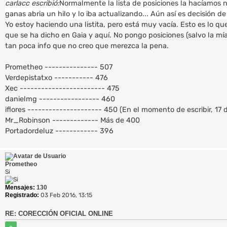
n
carlacc escribió:
Normalmente la lista de posiciones la hacíamos 
s
ganas abria un hilo y lo iba actualizando... Aún así es decisión 
a
Yo estoy haciendo una listita, pero está muy vacía. Esto es lo qu
j
que se ha dicho en Gaia y aquí. No pongo posiciones (salvo la 
e
tan poca info que no creo que merezca la pena.
Prometheo --------------- 507
Verdepistatxo ----------- 476
Xec ------------------------ 475
danielmg ----------------- 460
iflores --------------------- 450 (En el momento de escribir, 17 d
Mr_Robinson ------------- Más de 400
Portadordeluz ------------ 396
Prometheo
Si
Mensajes:
130
Registrado:
03 Feb 2016, 13:15
RE: CORECCIÓN OFICIAL ONLINE
C