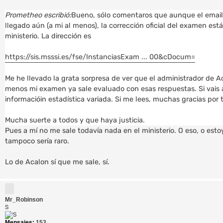
e
a
r
n
Prometheo escribió:
Bueno, sólo comentaros que aunque el email 
s
llegado aún (a mi al menos), la corrección oficial del examen est
a
ministerio. La dirección es
j
e
https://sis.msssi.es/fse/InstanciasExam ... 00&cDocum=
Me he llevado la grata sorpresa de ver que el administrador de Ac
menos mi examen ya sale evaluado con esas respuestas. Si vais a
informacióin estadística variada. Si me lees, muchas gracias por t
Mucha suerte a todos y que haya justicia.
Pues a mí no me sale todavía nada en el ministerio. O eso, o est
tampoco sería raro.
Lo de Acalon sí que me sale, sí.
Mr_Robinson
S
Mensajes:
153