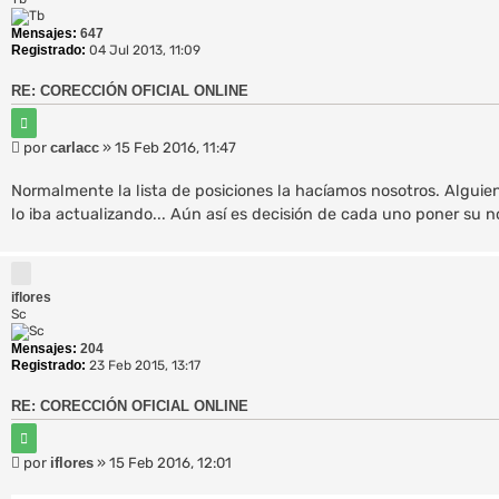
Mensajes:
647
Registrado:
04 Jul 2013, 11:09
RE: CORECCIÓN OFICIAL ONLINE
C
i
M
por
carlacc
»
15 Feb 2016, 11:47
t
e
a
r
n
Normalmente la lista de posiciones la hacíamos nosotros. Alguien
s
lo iba actualizando... Aún así es decisión de cada uno poner su n
a
j
e
iflores
Sc
Mensajes:
204
Registrado:
23 Feb 2015, 13:17
RE: CORECCIÓN OFICIAL ONLINE
C
i
M
por
iflores
»
15 Feb 2016, 12:01
t
e
a
r