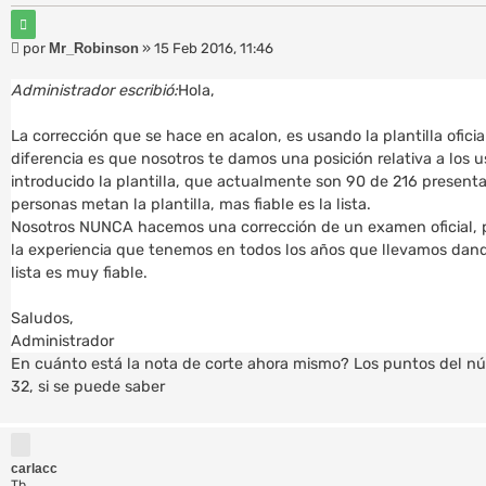
C
i
M
por
Mr_Robinson
»
15 Feb 2016, 11:46
t
e
a
r
n
Administrador escribió:
Hola,
s
a
La corrección que se hace en acalon, es usando la plantilla oficia
j
diferencia es que nosotros te damos una posición relativa a los 
e
introducido la plantilla, que actualmente son 90 de 216 present
personas metan la plantilla, mas fiable es la lista.
Nosotros NUNCA hacemos una corrección de un examen oficial, 
la experiencia que tenemos en todos los años que llevamos dando
lista es muy fiable.
Saludos,
Administrador
En cuánto está la nota de corte ahora mismo? Los puntos del nú
32, si se puede saber
carlacc
Tb