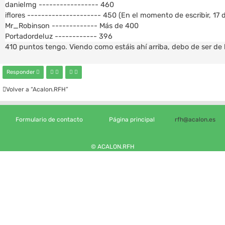
danielmg ----------------- 460
iflores --------------------- 450 (En el momento de escribir, 17 d
Mr_Robinson ------------- Más de 400
Portadordeluz ------------ 396
410 puntos tengo. Viendo como estáis ahí arriba, debo de ser de l
Responder
Volver a “Acalon.RFH”
Formulario de contacto
Página principal
rfh@acalon.es
© ACALON.RFH