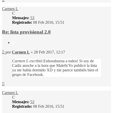
Carmen L
C
Mensajes:
53
Registrado:
08 Feb 2016, 15:51
Re: lista provisional 2.0
Citar
Mensaje
por
Carmen L
»
28 Feb 2017, 12:17
Carmen L escribió:
Enhorabuena a todos! Si soy de
Cadiz anoche a la hora que MaleficYo publicó la lista
ya me había dormido XD y me parece también bien el
grupo de Facebook.
Arriba
Carmen L
C
Mensajes:
53
Registrado:
08 Feb 2016, 15:51