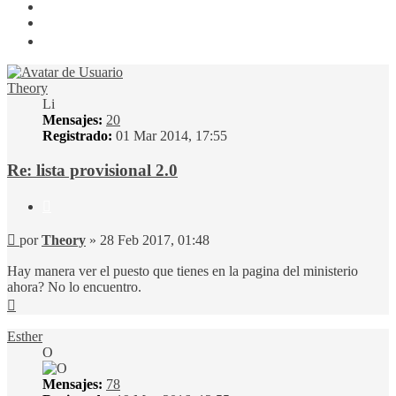
8
9
Siguiente
Theory
Li
Mensajes:
20
Registrado:
01 Mar 2014, 17:55
Re: lista provisional 2.0
Citar
Mensaje
por
Theory
»
28 Feb 2017, 01:48
Hay manera ver el puesto que tienes en la pagina del ministerio
ahora? No lo encuentro.
Arriba
Esther
O
Mensajes:
78