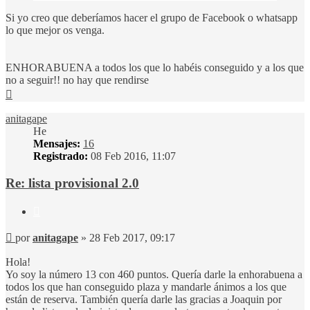
Si yo creo que deberíamos hacer el grupo de Facebook o whatsapp
lo que mejor os venga.
ENHORABUENA a todos los que lo habéis conseguido y a los que
no a seguir!! no hay que rendirse
Arriba
anitagape
He
Mensajes:
16
Registrado:
08 Feb 2016, 11:07
Re: lista provisional 2.0
Citar
Mensaje
por
anitagape
»
28 Feb 2017, 09:17
Hola!
Yo soy la número 13 con 460 puntos. Quería darle la enhorabuena a
todos los que han conseguido plaza y mandarle ánimos a los que
están de reserva. También quería darle las gracias a Joaquin por