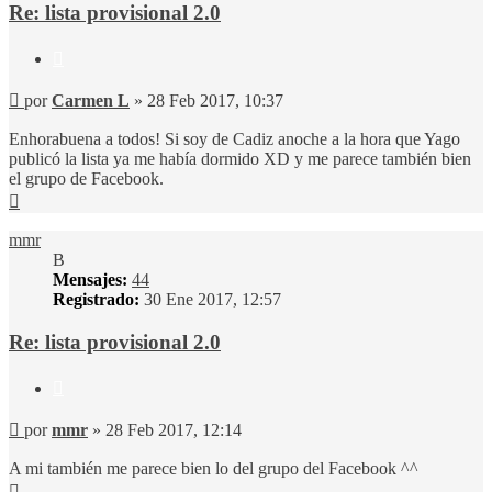
Re: lista provisional 2.0
Citar
Mensaje
por
Carmen L
»
28 Feb 2017, 10:37
Enhorabuena a todos! Si soy de Cadiz anoche a la hora que Yago
publicó la lista ya me había dormido XD y me parece también bien
el grupo de Facebook.
Arriba
mmr
B
Mensajes:
44
Registrado:
30 Ene 2017, 12:57
Re: lista provisional 2.0
Citar
Mensaje
por
mmr
»
28 Feb 2017, 12:14
A mi también me parece bien lo del grupo del Facebook ^^
Arriba