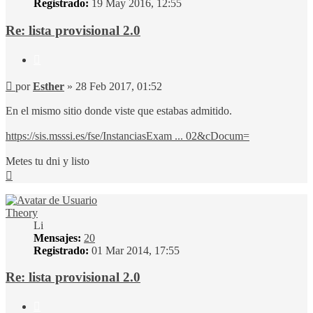
Registrado:
19 May 2016, 12:55
Re: lista provisional 2.0
Citar
Mensaje
por
Esther
»
28 Feb 2017, 01:52
En el mismo sitio donde viste que estabas admitido.
https://sis.msssi.es/fse/InstanciasExam ... 02&cDocum=
Metes tu dni y listo
Arriba
Theory
Li
Mensajes:
20
Registrado:
01 Mar 2014, 17:55
Re: lista provisional 2.0
Citar