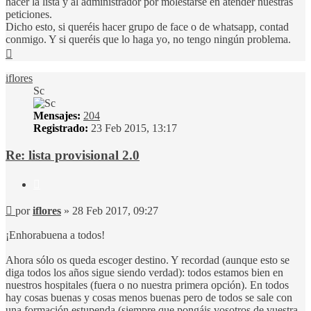
hacer la lista y al administrador por molestarse en atender nuestras
peticiones.
Dicho esto, si queréis hacer grupo de face o de whatsapp, contad
conmigo. Y si queréis que lo haga yo, no tengo ningún problema.
Arriba
iflores
Sc
Mensajes:
204
Registrado:
23 Feb 2015, 13:17
Re: lista provisional 2.0
Citar
Mensaje
por
iflores
»
28 Feb 2017, 09:27
¡Enhorabuena a todos!
Ahora sólo os queda escoger destino. Y recordad (aunque esto se
diga todos los años sigue siendo verdad): todos estamos bien en
nuestros hospitales (fuera o no nuestra primera opción). En todos
hay cosas buenas y cosas menos buenas pero de todos se sale con
una formación estupenda (siempre que pongáis vosotros de vuestra