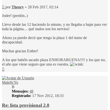
Mensaje
por
Theory
»
28 Feb 2017, 02:14
Joder! (perdón..)
Llevo desde las 12 haciendo lo mismo, y no llegaba a bajar para ver
toda la página.... qué malos son los nervios!
Ahora ya puedo decir que tengo la plaza 1 del turno de
discapacidad.
Muchas gracias Esther!
A los que habéis sacado plaza ENHORABUENA!!!! y los que no,
el año que viene seguro que una es vuestra.
Arriba
MaleficYo
B
Mensajes:
48
Registrado:
17 Nov 2012, 18:33
Re: lista provisional 2.0