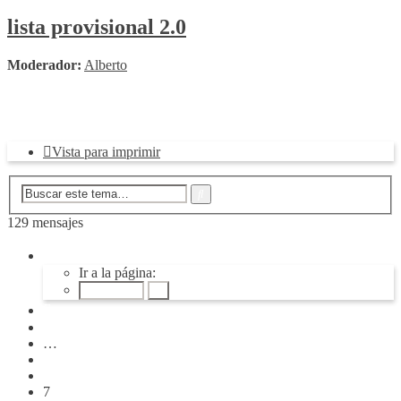
lista provisional 2.0
Moderador:
Alberto
Responder
Vista para imprimir
Búsqueda
Buscar
avanzada
129 mensajes
Página
7
Ir a la página:
de
9
Anterior
1
…
5
6
7