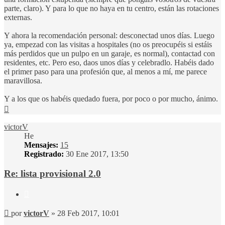
parte, claro). Y para lo que no haya en tu centro, están las rotaciones
externas.
Y ahora la recomendación personal: desconectad unos días. Luego
ya, empezad con las visitas a hospitales (no os preocupéis si estáis
más perdidos que un pulpo en un garaje, es normal), contactad con
residentes, etc. Pero eso, daos unos días y celebradlo. Habéis dado
el primer paso para una profesión que, al menos a mí, me parece
maravillosa.
Y a los que os habéis quedado fuera, por poco o por mucho, ánimo.
Arriba
victorV
He
Mensajes:
15
Registrado:
30 Ene 2017, 13:50
Re: lista provisional 2.0
Citar
Mensaje
por
victorV
»
28 Feb 2017, 10:01