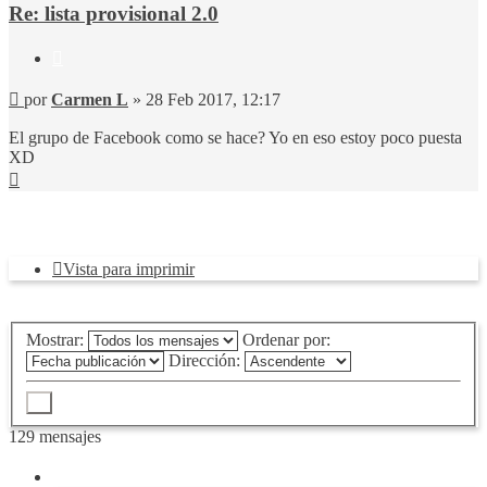
Re: lista provisional 2.0
Citar
Mensaje
por
Carmen L
»
28 Feb 2017, 12:17
El grupo de Facebook como se hace? Yo en eso estoy poco puesta
XD
Arriba
Responder
Vista para imprimir
Mostrar:
Ordenar por:
Dirección:
129 mensajes
Página