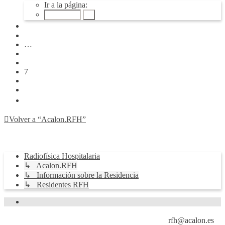
7
Ir a la página:
de
9
Anterior
1
…
5
6
7
8
9
Siguiente
Volver a “Acalon.RFH”
Ir a
Radiofísica Hospitalaria
↳ Acalon.RFH
↳ Información sobre la Residencia
↳ Residentes RFH
Formulario de contacto
Página principal
rfh@acalon.es