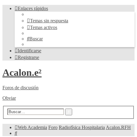
Enlaces rápidos
Temas sin respuesta
Temas activos
Buscar
Identificarse
Registrarse
Acalon.e²
Foros de discusión
Obviar
Búsqueda
Buscar
avanzada
Web Academia
Foro
Radiofísica Hospitalaria
Acalon.RFH
Buscar