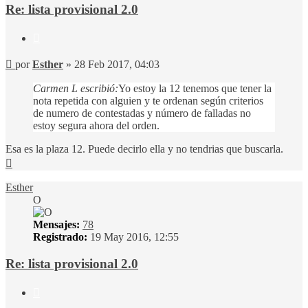
Re: lista provisional 2.0
Citar
Mensaje
por
Esther
»
28 Feb 2017, 04:03
Carmen L escribió:
Yo estoy la 12 tenemos que tener la
nota repetida con alguien y te ordenan según criterios
de numero de contestadas y número de falladas no
estoy segura ahora del orden.
Esa es la plaza 12. Puede decirlo ella y no tendrias que buscarla.
Arriba
Esther
O
Mensajes:
78
Registrado:
19 May 2016, 12:55
Re: lista provisional 2.0
Citar