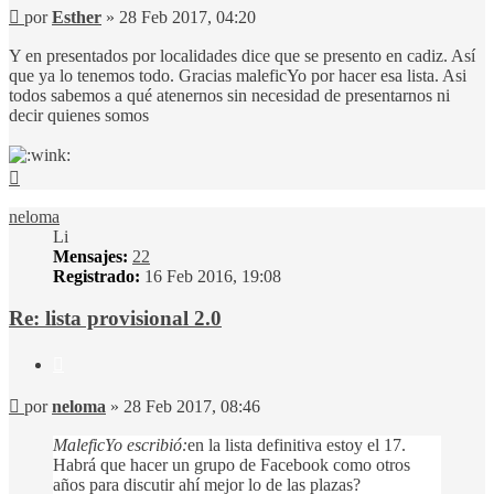
Mensaje
por
Esther
»
28 Feb 2017, 04:20
Y en presentados por localidades dice que se presento en cadiz. Así
que ya lo tenemos todo. Gracias maleficYo por hacer esa lista. Asi
todos sabemos a qué atenernos sin necesidad de presentarnos ni
decir quienes somos
Arriba
neloma
Li
Mensajes:
22
Registrado:
16 Feb 2016, 19:08
Re: lista provisional 2.0
Citar
Mensaje
por
neloma
»
28 Feb 2017, 08:46
MaleficYo escribió:
en la lista definitiva estoy el 17.
Habrá que hacer un grupo de Facebook como otros
años para discutir ahí mejor lo de las plazas?