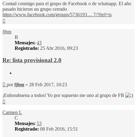
Contad conmigo para el grupo de Facebook o de whatsapp. El año
pasado hicieron un grupo cerrado
https://www.facebook.com/groups/5736193 ... 7/?fref=ts
Arriba
fjbm
B
Mensajes:
43
Registrado:
25 Abr 2016, 09:23
Re: lista provisional 2.0
Citar
Mensaje
por
fjbm
»
28 Feb 2017, 10:23
¡Enhorabuena a todos! Yo por supuesto me uno al grupo de FB
Arriba
Carmen L
C
Mensajes:
53
Registrado:
08 Feb 2016, 15:51