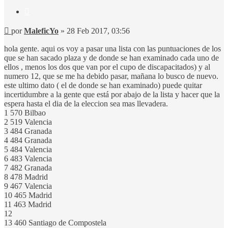
Citar
Mensaje
por
MaleficYo
»
28 Feb 2017, 03:56
hola gente. aqui os voy a pasar una lista con las puntuaciones de los
que se han sacado plaza y de donde se han examinado cada uno de
ellos , menos los dos que van por el cupo de discapacitados) y al
numero 12, que se me ha debido pasar, mañana lo busco de nuevo.
este ultimo dato ( el de donde se han examinado) puede quitar
incertidumbre a la gente que está por abajo de la lista y hacer que la
espera hasta el dia de la eleccion sea mas llevadera.
1 570 Bilbao
2 519 Valencia
3 484 Granada
4 484 Granada
5 484 Valencia
6 483 Valencia
7 482 Granada
8 478 Madrid
9 467 Valencia
10 465 Madrid
11 463 Madrid
12
13 460 Santiago de Compostela