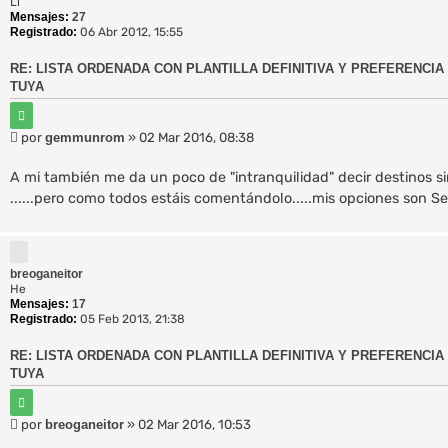
Li
Mensajes:
27
Registrado:
06 Abr 2012, 15:55
RE: LISTA ORDENADA CON PLANTILLA DEFINITIVA Y PREFERENCIA 
TUYA
C
i
M
por
gemmunrom
»
02 Mar 2016, 08:38
t
e
a
r
n
A mi también me da un poco de "intranquilidad" decir destinos sin 
s
......pero como todos estáis comentándolo.....mis opciones son Sev
a
j
e
breoganeitor
He
Mensajes:
17
Registrado:
05 Feb 2013, 21:38
RE: LISTA ORDENADA CON PLANTILLA DEFINITIVA Y PREFERENCIA 
TUYA
C
i
M
por
breoganeitor
»
02 Mar 2016, 10:53
t
e
a