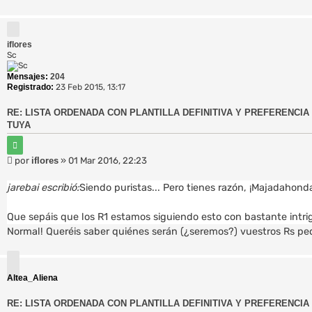
e
iflores
Sc
Mensajes:
204
Registrado:
23 Feb 2015, 13:17
RE: LISTA ORDENADA CON PLANTILLA DEFINITIVA Y PREFERENCIA 
TUYA
C
i
M
por
iflores
»
01 Mar 2016, 22:23
t
e
a
r
n
jarebai escribió:
Siendo puristas... Pero tienes razón, ¡Majadahonda
s
a
Que sepáis que los R1 estamos siguiendo esto con bastante intri
j
Normal! Queréis saber quiénes serán (¿seremos?) vuestros Rs pe
e
Altea_Aliena
RE: LISTA ORDENADA CON PLANTILLA DEFINITIVA Y PREFERENCIA 