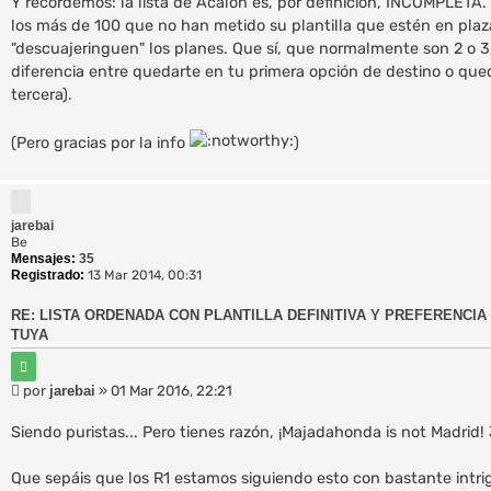
Y recordemos: la lista de Acalon es, por definición, INCOMPLETA
los más de 100 que no han metido su plantilla que estén en plaz
"descuajeringuen" los planes. Que sí, que normalmente son 2 o 3,
diferencia entre quedarte en tu primera opción de destino o que
tercera).
(Pero gracias por la info
)
jarebai
Be
Mensajes:
35
Registrado:
13 Mar 2014, 00:31
RE: LISTA ORDENADA CON PLANTILLA DEFINITIVA Y PREFERENCIA 
TUYA
C
i
M
por
jarebai
»
01 Mar 2016, 22:21
t
e
a
r
n
Siendo puristas... Pero tienes razón, ¡Majadahonda is not Madrid! 
s
a
Que sepáis que los R1 estamos siguiendo esto con bastante intri
j