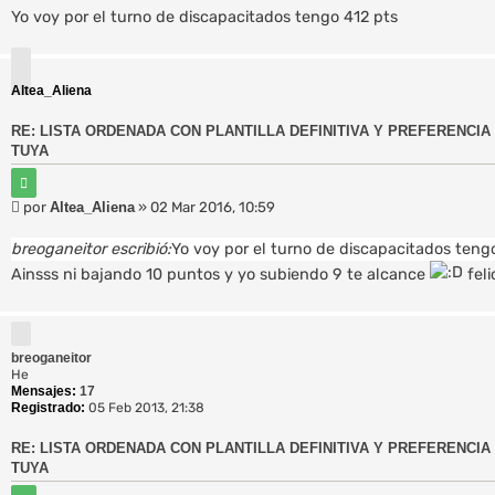
r
n
Yo voy por el turno de discapacitados tengo 412 pts
s
a
j
e
Altea_Aliena
RE: LISTA ORDENADA CON PLANTILLA DEFINITIVA Y PREFERENCIA 
TUYA
C
i
M
por
Altea_Aliena
»
02 Mar 2016, 10:59
t
e
a
r
n
breoganeitor escribió:
Yo voy por el turno de discapacitados teng
s
Ainsss ni bajando 10 puntos y yo subiendo 9 te alcance
feli
a
j
e
breoganeitor
He
Mensajes:
17
Registrado:
05 Feb 2013, 21:38
RE: LISTA ORDENADA CON PLANTILLA DEFINITIVA Y PREFERENCIA 
TUYA