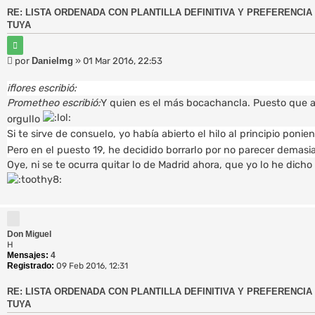
RE: LISTA ORDENADA CON PLANTILLA DEFINITIVA Y PREFERENCIA 
TUYA
C
i
M
por
Danielmg
»
01 Mar 2016, 22:53
t
e
a
r
n
iflores escribió:
s
Prometheo escribió:
Y quien es el más bocachancla. Puesto que 
a
orgullo
j
e
Si te sirve de consuelo, yo había abierto el hilo al principio ponie
Pero en el puesto 19, he decidido borrarlo por no parecer demasi
Oye, ni se te ocurra quitar lo de Madrid ahora, que yo lo he dich
Don Miguel
H
Mensajes:
4
Registrado:
09 Feb 2016, 12:31
RE: LISTA ORDENADA CON PLANTILLA DEFINITIVA Y PREFERENCIA 
TUYA