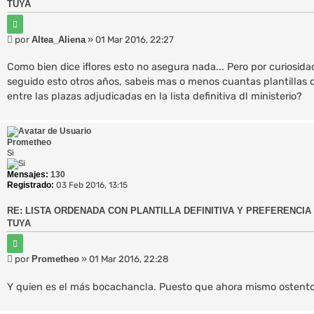
TUYA
C
i
M
por
Altea_Aliena
»
01 Mar 2016, 22:27
t
e
a
r
n
Como bien dice iflores esto no asegura nada... Pero por curiosida
s
seguido esto otros años, sabeis mas o menos cuantas plantillas
a
entre las plazas adjudicadas en la lista definitiva dl ministerio?
j
e
Prometheo
Si
Mensajes:
130
Registrado:
03 Feb 2016, 13:15
RE: LISTA ORDENADA CON PLANTILLA DEFINITIVA Y PREFERENCIA 
TUYA
C
i
M
por
Prometheo
»
01 Mar 2016, 22:28
t
e
a
r
n
Y quien es el más bocachancla. Puesto que ahora mismo ostento
s
a