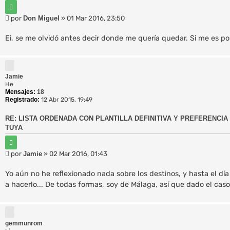
C
i
M
por
Don Miguel
»
01 Mar 2016, 23:50
t
e
a
r
n
Ei, se me olvidó antes decir donde me quería quedar. Si me es po
s
a
j
e
Jamie
He
Mensajes:
18
Registrado:
12 Abr 2015, 19:49
RE: LISTA ORDENADA CON PLANTILLA DEFINITIVA Y PREFERENCIA 
TUYA
C
i
M
por
Jamie
»
02 Mar 2016, 01:43
t
e
a
r
n
Yo aún no he reflexionado nada sobre los destinos, y hasta el dí
s
a hacerlo... De todas formas, soy de Málaga, así que dado el caso
a
j
e
gemmunrom