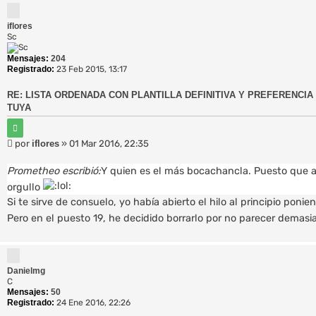
j
e
iflores
Sc
Mensajes:
204
Registrado:
23 Feb 2015, 13:17
RE: LISTA ORDENADA CON PLANTILLA DEFINITIVA Y PREFERENCIA 
TUYA
C
i
M
por
iflores
»
01 Mar 2016, 22:35
t
e
a
r
n
Prometheo escribió:
Y quien es el más bocachancla. Puesto que 
s
orgullo
a
Si te sirve de consuelo, yo había abierto el hilo al principio ponie
j
e
Pero en el puesto 19, he decidido borrarlo por no parecer demasi
Danielmg
C
Mensajes:
50
Registrado:
24 Ene 2016, 22:26