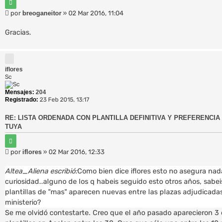
C
i
M
por
breoganeitor
»
02 Mar 2016, 11:04
t
e
a
r
n
Gracias.
s
a
j
e
iflores
Sc
Mensajes:
204
Registrado:
23 Feb 2015, 13:17
RE: LISTA ORDENADA CON PLANTILLA DEFINITIVA Y PREFERENCIA 
TUYA
C
i
M
por
iflores
»
02 Mar 2016, 12:33
t
e
a
r
n
Altea_Aliena escribió:
Como bien dice iflores esto no asegura nada
s
curiosidad..alguno de los q habeis seguido esto otros años, sab
a
plantillas de "mas" aparecen nuevas entre las plazas adjudicadas e
j
ministerio?
e
Se me olvidó contestarte. Creo que el año pasado aparecieron 3