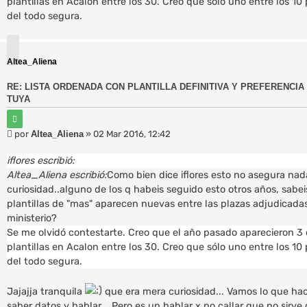
plantillas en Acalon entre los 30. Creo que sólo uno entre los 10
del todo segura.
Altea_Aliena
RE: LISTA ORDENADA CON PLANTILLA DEFINITIVA Y PREFERENCIA 
TUYA
C
i
M
por
Altea_Aliena
»
02 Mar 2016, 12:42
t
e
a
r
n
iflores escribió:
s
Altea_Aliena escribió:
Como bien dice iflores esto no asegura nada
a
curiosidad..alguno de los q habeis seguido esto otros años, sab
j
plantillas de "mas" aparecen nuevas entre las plazas adjudicadas e
e
ministerio?
Se me olvidó contestarte. Creo que el año pasado aparecieron 3
plantillas en Acalon entre los 30. Creo que sólo uno entre los 10
del todo segura.
Jajajja tranquila
que era mera curiosidad... Vamos lo que hac
saber datos y hablar... Pero es un hablar x no callar que no sirv