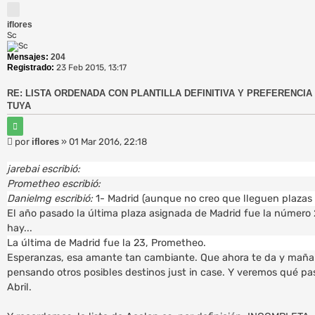
a
u
g
i
r
e
n
iflores
d
a
Sc
a
5
a
d
Mensajes:
204
v
e
Registrado:
23 Feb 2015, 13:17
1
a
0
n
z
RE: LISTA ORDENADA CON PLANTILLA DEFINITIVA Y PREFERENCIA 
a
TUYA
d
C
a
i
M
por
iflores
»
01 Mar 2016, 22:18
t
e
a
r
n
jarebai escribió:
s
Prometheo escribió:
a
Danielmg escribió:
1- Madrid (aunque no creo que lleguen plazas 
j
El año pasado la última plaza asignada de Madrid fue la número 
e
hay...
La última de Madrid fue la 23, Prometheo.
Esperanzas, esa amante tan cambiante. Que ahora te da y mañana
pensando otros posibles destinos just in case. Y veremos qué pas
Abril.