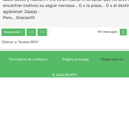
encontrar motivos xa seguir nerviosa... O x la plaza... O x el desti
agobiarse! Jajajaj :
Pero... Gracias!!!!
P
141 mensajes
Responder
á
g
Volver a “Acalon.RFH”
i
n
a
5
d
Formulario de contacto
Página principal
rfh@acalon.es
e
1
0
© ACALON.RFH