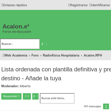
Enlaces rápidos
Registrarse
Identificarse
Acalon.e²
Foros de discusión
B
B
u
ú
s
s
c
q
Web Academia
Foro
Radiofísica Hospitalaria
Acalon.RFH
a
u
r
e
d
a
a
Lista ordenada con plantilla definitiva y p
v
a
n
destino - Añade la tuya
z
a
d
Moderador:
Alberto
a
B
B
Responder
u
ú
s
s
P
141 mensajes
c
q
á