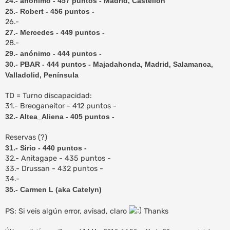
24.- anónimo - 457 puntos - Madrid, Castellón
25.- Robert - 456 puntos -
26.-
27.- Mercedes - 449 puntos -
28.-
29.- anónimo - 444 puntos -
30.- PBAR - 444 puntos - Majadahonda, Madrid, Salamanca,
Valladolid, Península
TD = Turno discapacidad:
31.- Breoganeitor - 412 puntos -
32.- Altea_Aliena - 405 puntos -
Reservas (?)
31.- Sirio - 440 puntos -
32.- Anitagape - 435 puntos -
33.- Drussan - 432 puntos -
34.-
35.- Carmen L (aka Catelyn)
PS: Si veis algún error, avisad, claro
Thanks