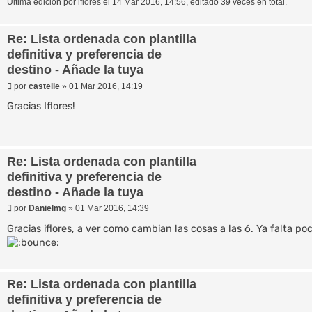
Última edición por
iflores
el 14 Mar 2016, 14:56, editado 39 veces en total.
Re: Lista ordenada con plantilla
definitiva y preferencia de
destino - Añade la tuya
M
por
castelle
»
01 Mar 2016, 14:19
e
n
Gracias Iflores!
s
a
j
e
Re: Lista ordenada con plantilla
definitiva y preferencia de
destino - Añade la tuya
M
por
Danielmg
»
01 Mar 2016, 14:39
e
n
Gracias iflores, a ver como cambian las cosas a las 6. Ya falta po
s
a
j
e
Re: Lista ordenada con plantilla
definitiva y preferencia de