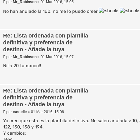
M
por
Mr_Robinson
»
01 Mar 2016, 15:05
e
n
No han anulado la 160, no me lo puedo creer
s
a
j
e
Re: Lista ordenada con plantilla
definitiva y preferencia de
destino - Añade la tuya
M
por
Mr_Robinson
»
01 Mar 2016, 15:07
e
n
Ni la 20 tampoco!!
s
a
j
e
Re: Lista ordenada con plantilla
definitiva y preferencia de
destino - Añade la tuya
M
por
castelle
»
01 Mar 2016, 15:08
e
n
Yo creo que esta es la plantilla definitiva. Me salen anuladas: 10,
s
122, 130, 138 y 194.
a
Y cambios:
j
e
38-1