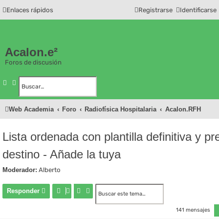
Enlaces rápidos
Registrarse
Identificarse
Acalon.e²
Foros de discusión
Buscar
Búsqueda avanzada
Web Academia
Foro
Radiofísica Hospitalaria
Acalon.RFH
Lista ordenada con plantilla definitiva y p
destino - Añade la tuya
Moderador:
Alberto
Buscar
Búsqueda avanzada
Responder
141 mensajes