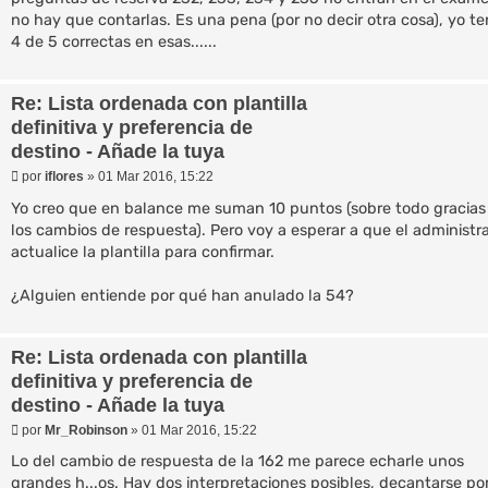
no hay que contarlas. Es una pena (por no decir otra cosa), yo te
4 de 5 correctas en esas......
Re: Lista ordenada con plantilla
definitiva y preferencia de
destino - Añade la tuya
M
por
iflores
»
01 Mar 2016, 15:22
e
n
Yo creo que en balance me suman 10 puntos (sobre todo gracias
s
los cambios de respuesta). Pero voy a esperar a que el administr
a
actualice la plantilla para confirmar.
j
e
¿Alguien entiende por qué han anulado la 54?
Re: Lista ordenada con plantilla
definitiva y preferencia de
destino - Añade la tuya
M
por
Mr_Robinson
»
01 Mar 2016, 15:22
e
n
Lo del cambio de respuesta de la 162 me parece echarle unos
s
grandes h...os. Hay dos interpretaciones posibles, decantarse po