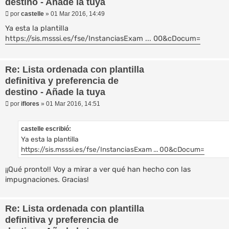
destino - Añade la tuya
M
por
castelle
»
01 Mar 2016, 14:49
e
n
Ya esta la plantilla
s
https://sis.msssi.es/fse/InstanciasExam ... 00&cDocum=
a
j
e
Re: Lista ordenada con plantilla
definitiva y preferencia de
destino - Añade la tuya
M
por
iflores
»
01 Mar 2016, 14:51
e
n
s
castelle escribió:
a
Ya esta la plantilla
j
e
https://sis.msssi.es/fse/InstanciasExam ... 00&cDocum=
¡¡Qué pronto!! Voy a mirar a ver qué han hecho con las
impugnaciones. Gracias!
Re: Lista ordenada con plantilla
definitiva y preferencia de