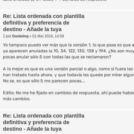
e
Re: Lista ordenada con plantilla
definitiva y preferencia de
destino - Añade la tuya
M
por
Danielmg
»
01 Mar 2016, 14:59
e
n
Yo tampoco puedo ver más que la versión 1, lo que pasa es que al
s
ya aparecen anuladas la 10, 34, 122, 130, 138 y 194. ¿No son mu
a
pocas anular sólo 5 con todas las que se reclamaron?
j
e
A lo mejor es que es una versión parcial o algo, como si fuera las
han tratado hasta ahora, y que todavía les quede por mirar algu
No se, es que sólo 5 me parecen pocas...
Edito: No me he fijado en cambios de respuesta, ahí puede habe
más cambios.
Re: Lista ordenada con plantilla
definitiva y preferencia de
destino - Añade la tuya