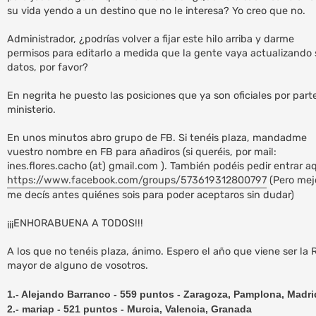
su vida yendo a un destino que no le interesa? Yo creo que no.
Administrador, ¿podrías volver a fijar este hilo arriba y darme
permisos para editarlo a medida que la gente vaya actualizando
datos, por favor?
En negrita he puesto las posiciones que ya son oficiales por part
ministerio.
En unos minutos abro grupo de FB. Si tenéis plaza, mandadme
vuestro nombre en FB para añadiros (si queréis, por mail:
ines.flores.cacho (at) gmail.com ). También podéis pedir entrar aq
https://www.facebook.com/groups/573619312800797
(Pero mejo
me decís antes quiénes sois para poder aceptaros sin dudar)
¡¡¡ENHORABUENA A TODOS!!!
A los que no tenéis plaza, ánimo. Espero el año que viene ser la 
mayor de alguno de vosotros.
1.- Alejando Barranco - 559 puntos - Zaragoza, Pamplona, Madri
2.- mariap - 521 puntos - Murcia, Valencia, Granada