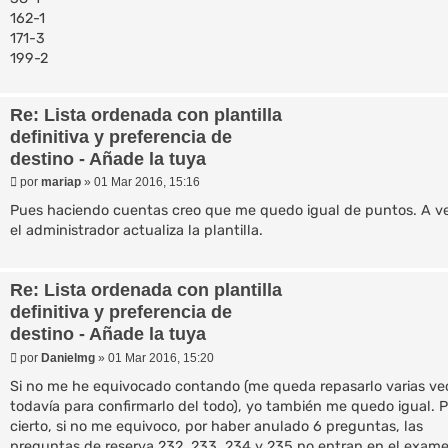
162-1
171-3
199-2
Re: Lista ordenada con plantilla
definitiva y preferencia de
destino - Añade la tuya
M
por
mariap
»
01 Mar 2016, 15:16
e
n
Pues haciendo cuentas creo que me quedo igual de puntos. A ve
s
el administrador actualiza la plantilla.
a
j
e
Re: Lista ordenada con plantilla
definitiva y preferencia de
destino - Añade la tuya
M
por
Danielmg
»
01 Mar 2016, 15:20
e
n
Si no me he equivocado contando (me queda repasarlo varias ve
s
todavía para confirmarlo del todo), yo también me quedo igual. P
a
cierto, si no me equivoco, por haber anulado 6 preguntas, las
j
e
preguntas de reserva 232, 233, 234 y 235 no entran en el exam