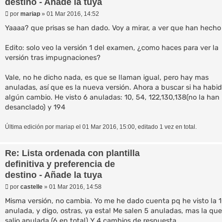
destino - Añade la tuya
M
por
mariap
»
01 Mar 2016, 14:52
e
n
Yaaaa? que prisas se han dado. Voy a mirar, a ver que han hecho
s
a
Edito: solo veo la versión 1 del examen, ¿como haces para ver la
j
e
versión tras impugnaciones?
Vale, no he dicho nada, es que se llaman igual, pero hay mas
anuladas, así que es la nueva versión. Ahora a buscar si ha habi
algún cambio. He visto 6 anuladas: 10, 54, 122,130,138(no la han
desanclado) y 194
Última edición por
mariap
el 01 Mar 2016, 15:00, editado 1 vez en total.
Re: Lista ordenada con plantilla
definitiva y preferencia de
destino - Añade la tuya
M
por
castelle
»
01 Mar 2016, 14:58
e
n
Misma versión, no cambia. Yo me he dado cuenta pq he visto la 
s
anulada, y digo, ostras, ya esta! Me salen 5 anuladas, mas la que
a
salio anulada (6 en total) Y 4 cambios de respuesta
j