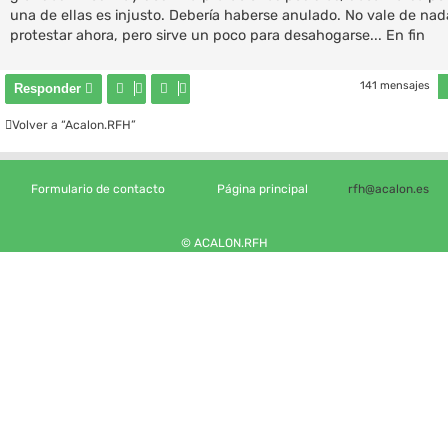
a
una de ellas es injusto. Debería haberse anulado. No vale de nad
j
e
protestar ahora, pero sirve un poco para desahogarse... En fin
141 mensajes
Responder
Volver a “Acalon.RFH”
Formulario de contacto
Página principal
rfh@acalon.es
© ACALON.RFH