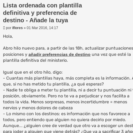
Lista ordenada con plantilla
definitiva y preferencia de
destino - Añade la tuya
M
por
iflores
»
01 Mar 2016, 14:17
e
n
Hola,
s
a
Abro hilo nuevo para, a partir de las 18h, actualizar puntuaciones
j
e
posiciones y
añadir preferencias de destino
una vez que esté la
plantilla definitiva del ministerio.
Igual que en el otro hilo, digo:
- Cuantas más plantillas haya, más completa es la información. 
que, si no has metido tu plantilla, ¿a qué esperas?
- Nadie te obliga a meter tu plantilla, ni a decir tu puntuación ni
posición, obviamente. Pero no te va a perjudicar y nos facilita a
todos la vida. Menos sorpresas, menos incertidumbre = menos
nervios y menos dolores de cabeza
- Lo mismo con los destinos: es información que nos favorece a
todos, pero entiendo que alguien no quiera decirlo por miedo.
Aunque... ¿alguien cree de verdad que otro va a escoger un des
para joder a alguien que viene detrás? ¿Que va a sacrificar 3 año