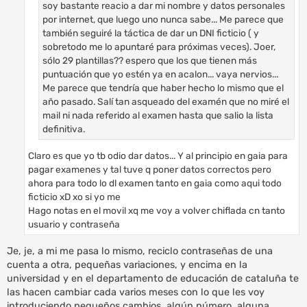
soy bastante reacio a dar mi nombre y datos personales
por internet, que luego uno nunca sabe... Me parece que
también seguiré la táctica de dar un DNI ficticio ( y
sobretodo me lo apuntaré para próximas veces). Joer,
sólo 29 plantillas?? espero que los que tienen más
puntuación que yo estén ya en acalon... vaya nervios...
Me parece que tendría que haber hecho lo mismo que el
año pasado. Salí tan asqueado del examén que no miré el
mail ni nada referido al examen hasta que salio la lista
definitiva.
Claro es que yo tb odio dar datos... Y al principio en gaia para
pagar examenes y tal tuve q poner datos correctos pero
ahora para todo lo dl examen tanto en gaia como aqui todo
ficticio xD xo si yo me
Hago notas en el movil xq me voy a volver chiflada cn tanto
usuario y contraseña
Je, je, a mi me pasa lo mismo, reciclo contraseñas de una
cuenta a otra, pequeñas variaciones, y encima en la
universidad y en el departamento de educación de cataluña te
las hacen cambiar cada varios meses con lo que les voy
introduciendo pequeños cambios, algún número, alguna