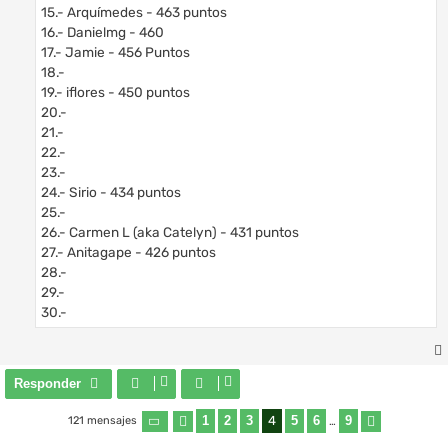
15.- Arquímedes - 463 puntos
16.- Danielmg - 460
17.- Jamie - 456 Puntos
18.-
19.- iflores - 450 puntos
20.-
21.-
22.-
23.-
24.- Sirio - 434 puntos
25.-
26.- Carmen L (aka Catelyn) - 431 puntos
27.- Anitagape - 426 puntos
28.-
29.-
30.-
Responder
1
2
3
4
5
6
9
121 mensajes
Página
Anterior
4
de
9
…
Siguiente