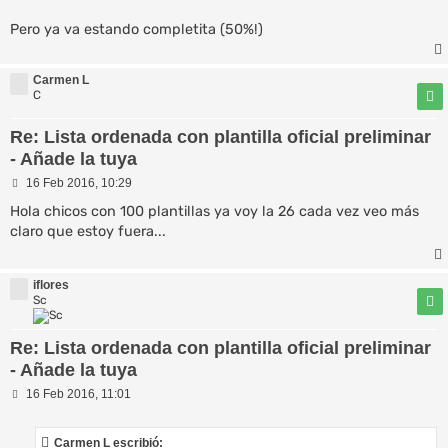
e
Pero ya va estando completita (50%!)
Carmen L
C
Re: Lista ordenada con plantilla oficial preliminar
- Añade la tuya
M
16 Feb 2016, 10:29
e
n
Hola chicos con 100 plantillas ya voy la 26 cada vez veo más
s
claro que estoy fuera...
a
j
e
iflores
Sc
Re: Lista ordenada con plantilla oficial preliminar
- Añade la tuya
M
16 Feb 2016, 11:01
e
n
s
Carmen L escribió: