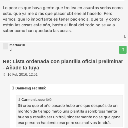
Lo peor es que haya gente que trollea en asuntos serios como
este, que ya me dirás que placer obtiene al hacerlo. Pero
vamos, que lo importante es tener paciencia, que tal y como
están las cosas este año, hasta el final del todo no se va a
saber como han quedado las cosas.
martaa10
Li
Re: Lista ordenada con plantilla oficial preliminar
- Añade la tuya
M
16 Feb 2016, 12:51
e
n
s
Danielmg escribió:
a
j
e
Carmen L escribió:
Sii creo que el año pasado hubo uno que después de un
montón de tiempo metió una plantilla asombrosamente
buena y resulto ser un troll, sinceramente no se que gana
esa persona haciendo eso pero sus motivos tendrá.