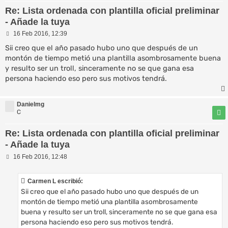
Re: Lista ordenada con plantilla oficial preliminar
- Añade la tuya
M
16 Feb 2016, 12:39
e
n
Sii creo que el año pasado hubo uno que después de un
s
montón de tiempo metió una plantilla asombrosamente buena
a
y resulto ser un troll, sinceramente no se que gana esa
j
e
persona haciendo eso pero sus motivos tendrá.
Danielmg
C
Re: Lista ordenada con plantilla oficial preliminar
- Añade la tuya
M
16 Feb 2016, 12:48
e
n
s
Carmen L escribió:
a
Sii creo que el año pasado hubo uno que después de un
j
e
montón de tiempo metió una plantilla asombrosamente
buena y resulto ser un troll, sinceramente no se que gana esa
persona haciendo eso pero sus motivos tendrá.