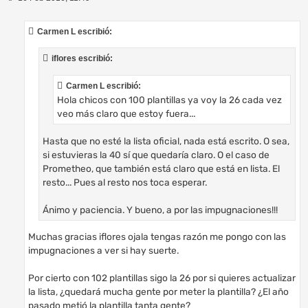
e
n
s
Carmen L escribió:
a
j
e
iflores escribió:
Carmen L escribió:
Hola chicos con 100 plantillas ya voy la 26 cada vez
veo más claro que estoy fuera...
Hasta que no esté la lista oficial, nada está escrito. O sea,
si estuvieras la 40 sí que quedaría claro. O el caso de
Prometheo, que también está claro que está en lista. El
resto... Pues al resto nos toca esperar.
Ánimo y paciencia. Y bueno, a por las impugnaciones!!!
Muchas gracias iflores ojala tengas razón me pongo con las
impugnaciones a ver si hay suerte.
Por cierto con 102 plantillas sigo la 26 por si quieres actualizar
la lista, ¿quedará mucha gente por meter la plantilla? ¿El año
pasado metió la plantilla tanta gente?