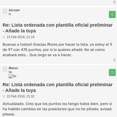
j
e
xecsan
H
Re: Lista ordenada con plantilla oficial preliminar
- Añade la tuya
M
15 Feb 2016, 21:16
e
n
Buenas a todos!! Gracias iflores por hacer la lista, yo estoy el 9
s
de 97 con 475 puntos, por si lo quieres añadir. No sé como
a
acabará esto... Que largo se va a hacer..
j
e
iflores
Sc
Re: Lista ordenada con plantilla oficial preliminar
- Añade la tuya
M
15 Feb 2016, 21:32
e
n
Actualizado. Creo que los puntos los tengo todos bien, pero si
s
ha habido cambios en las posiciones que no he pillado, avisad,
a
please.
j