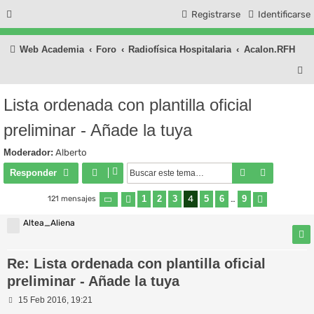
Registrarse
Identificarse
Web Academia
Foro
Radiofísica Hospitalaria
Acalon.RFH
B
u
Lista ordenada con plantilla oficial
s
preliminar - Añade la tuya
c
a
Moderador:
Alberto
r
Buscar
Búsqueda
Responder
1
2
3
4
5
6
9
121 mensajes
Página
Anterior
4
de
9
…
Siguiente
Altea_Aliena
Re: Lista ordenada con plantilla oficial
preliminar - Añade la tuya
M
15 Feb 2016, 19:21
e