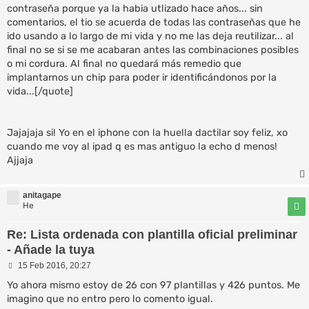
contraseña porque ya la habia utlizado hace años... sin
comentarios, el tio se acuerda de todas las contraseñas que he
ido usando a lo largo de mi vida y no me las deja reutilizar... al
final no se si se me acabaran antes las combinaciones posibles
o mi cordura. Al final no quedará más remedio que
implantarnos un chip para poder ir identificándonos por la
vida...[/quote]
Jajajaja si! Yo en el iphone con la huella dactilar soy feliz, xo
cuando me voy al ipad q es mas antiguo la echo d menos!
Ajjaja
anitagape
He
Re: Lista ordenada con plantilla oficial preliminar
- Añade la tuya
M
15 Feb 2016, 20:27
e
n
Yo ahora mismo estoy de 26 con 97 plantillas y 426 puntos. Me
s
imagino que no entro pero lo comento igual.
a