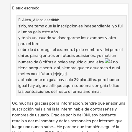
n
s
sirio escribió:
a
j
e
Altea_Aliena escribió:
sirio, me temo que la inscripcion es independiente. yo fui
alumna gaia este año
y tenia un usuario xa dscargarme los examnes y otro
para el foro.
sobre lo d corregir el examen, t pide nombre y dni pero el
dni es para q entres en futuras ocasiones, yo meti un
numero de 8 cifras a boleo seguido d una letra
no
tiene porque ser tu dni, siempre que te acuerdes d cual
metes xa el futuro jejejejej.
actualmente en gaia hay solo 29 plantillas, pero bueno
igual hay alguna alli que aqui no. ademas en gaia t dice
las puntuaciones del resto d forma anonima.
Ok, muchas gracias por la información, tendré que añadir una
suscripción más a mi lista interminable de contraseñas y
nombres de usuario. Gracias por lo del DNI, soy bastante
reacio a dar mi nombre y datos personales por internet, que
luego uno nunca sabe... Me parece que también seguiré la