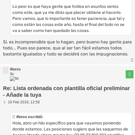
Lo peor es que haya gente que trollea en asuntos serios
como este, que ya me dirás que placer obtiene al hacerlo.
Pero vamos, que lo importante es tener paciencia, que tal y
como están las cosas este año, hasta el final del todo no se
va a saber como han quedado las cosas.
Sí, es incomprensible que lo hagan, pero bueno hay gente para
todo... Pues eso parece, que al ser tan fácil estamos todos
bastante igualados y todo se decidirá con las impugnaciones.
iflores
Sc
Re: Lista ordenada con plantilla oficial preliminar
- Añade la tuya
M
16 Feb 2016, 12:58
e
n
s
iflores escribió:
a
Hola, abro un hilo específico para que vayamos poniendo
j
e
donde estamos. Las posiciones sugiero que las saquemos de
Acalon (donde ahora mismo hay 92 95 97 100 102 plantillas