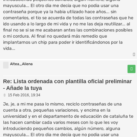
mayuscula... El otro dia me decia que no podia usar una
contraseña porque ya la habia utlizado hace años... sin
comentarios, el tio se acuerda de todas las contraseñas que he
ido usando a lo largo de mi vida y no me las deja reutilizar... al
final no se si se me acabaran antes las combinaciones posibles
o mi cordura. Al final no quedará más remedio que
implantarnos un chip para poder ir identificándonos por la
vida...
Altea_Aliena
Re: Lista ordenada con plantilla oficial preliminar
- Añade la tuya
M
15 Feb 2016, 19:34
e
n
Je, je, a mi me pasa lo mismo, reciclo contraseñas de una
s
cuenta a otra, pequeñas variaciones, y encima en la
a
universidad y en el departamento de educación de cataluña te
j
e
las hacen cambiar cada varios meses con lo que les voy
introduciendo pequeños cambios, algún número, alguna
mayuscula... El otro dia me decia que no podia usar una