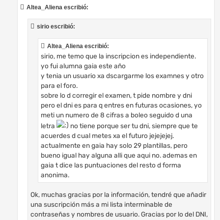
s
Altea_Aliena escribió:
a
j
e
sirio escribió:
Altea_Aliena escribió:
sirio, me temo que la inscripcion es independiente.
yo fui alumna gaia este año
y tenia un usuario xa dscargarme los examnes y otro
para el foro.
sobre lo d corregir el examen, t pide nombre y dni
pero el dni es para q entres en futuras ocasiones, yo
meti un numero de 8 cifras a boleo seguido d una
letra
no tiene porque ser tu dni, siempre que te
acuerdes d cual metes xa el futuro jejejejej.
actualmente en gaia hay solo 29 plantillas, pero
bueno igual hay alguna alli que aqui no. ademas en
gaia t dice las puntuaciones del resto d forma
anonima.
Ok, muchas gracias por la información, tendré que añadir
una suscripción más a mi lista interminable de
contraseñas y nombres de usuario. Gracias por lo del DNI,