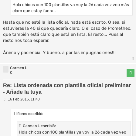
a
Hola chicos con 100 plantillas ya voy la 26 cada vez veo más
j
e
claro que estoy fuera...
Hasta que no esté la lista oficial, nada está escrito. O sea, si
estuvieras la 40 sí que quedaría claro. O el caso de Prometheo,
que también está claro que está en lista. El resto... Pues al
resto nos toca esperar.
Ánimo y paciencia. Y bueno, a por las impugnaciones!!!
Carmen L
C
Re: Lista ordenada con plantilla oficial preliminar
- Añade la tuya
M
16 Feb 2016, 11:40
e
n
s
iflores escribió:
a
j
e
Carmen L escribió:
Hola chicos con 100 plantillas ya voy la 26 cada vez veo