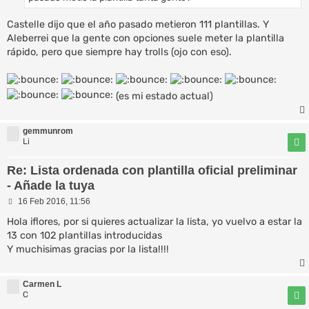
Castelle dijo que el año pasado metieron 111 plantillas. Y
Aleberrei que la gente con opciones suele meter la plantilla
rápido, pero que siempre hay trolls (ojo con eso).
(es mi estado actual)
gemmunrom
Li
Re: Lista ordenada con plantilla oficial preliminar
- Añade la tuya
M
16 Feb 2016, 11:56
e
n
Hola iflores, por si quieres actualizar la lista, yo vuelvo a estar la
s
13 con 102 plantillas introducidas
a
Y muchisimas gracias por la lista!!!!
j
e
Carmen L
C