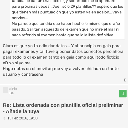
táctica de dar un DNI ficticio ( y sobretodo me lo apuntaré
para próximas veces). Joer, sólo 29 plantillas?? espero que los
que tienen más puntuación que yo estén ya en acalon... vaya
nervios...
Me parece que tendría que haber hecho lo mismo que el año
pasado. Salí tan asqueado del examén que no miré el mail ni
nada referido al examen hasta que salio la lista definitiva.
Claro es que yo tb odio dar datos... Y al principio en gaia para
pagar examenes y tal tuve q poner datos correctos pero ahora
para todo lo dl examen tanto en gaia como aqui todo ficticio
xD xo si yo me
Hago notas en el movil xq me voy a volver chiflada cn tanto
usuario y contraseña
sirio
Be
Re: Lista ordenada con plantilla oficial preliminar
- Añade la tuya
M
15 Feb 2016, 19:30
e
n