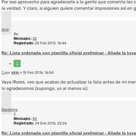
Por eso aprovecho para agradecerle a la gente que comenta las cos
la verdad. Y claro, si alguien quiere comentar impresiones así en
Arriba
sirio
Be
Mensajes:
32
Registrado:
25 Feb 2013, 16:44
Re: Lista ordenada con plantilla oficial preliminar - Añade la tuya
Citar
Mensaje
por
sirio
»
15 Feb 2016, 16:54
Vaya iflores, veo que acabas de actualizar la lista antes de mi me
lo agradecemos (supongo, yo al menos si).
Arriba
Danielmg
C
Mensajes:
50
Registrado:
24 Ene 2016, 22:26
Re: Lista ordenada con plantilla oficial preliminar - Añade la tuya