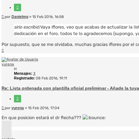
Citar
Mensaje
por
Danielmg
»
15 Feb 2016, 16:58
sirio escribió:
Vaya iflores, veo que acabas de actualizar la l
dedicación en el foro, todos te lo agradecemos (supongo, yo
Por supuesto, que se me olvidaba, muchas gracias iflores por el 
Arriba
yurena
H
Mensajes:
3
Registrado:
08 Feb 2016, 19:11
Re: Lista ordenada con plantilla oficial preliminar - Añade la tuya
Citar
Mensaje
por
yurena
»
15 Feb 2016, 17:04
En que posicion estará el dr flecha???
Arriba