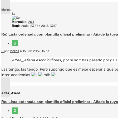
iflores
Sc
Mensajes:
204
Registrado:
23 Feb 2015, 13:17
Re: Lista ordenada con plantilla oficial preliminar - Añade la tuya
Citar
Mensaje
por
iflores
»
15 Feb 2016, 16:37
Altea_Aliena escribió:
Iflores, por si no t has pasado por ga
Las tengo, las tengo. Pero supongo que es mejor esperar a que pas
inter-academias
Arriba
Altea_Aliena
Re: Lista ordenada con plantilla oficial preliminar - Añade la tuya
Citar