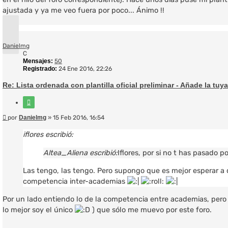
ajustada y ya me veo fuera por poco... Ánimo !!
Arriba
Danielmg
C
Mensajes:
50
Registrado:
24 Ene 2016, 22:26
Re: Lista ordenada con plantilla oficial preliminar - Añade la tuya
Citar
Mensaje
por
Danielmg
»
15 Feb 2016, 16:54
iflores escribió:
Altea_Aliena escribió:
Iflores, por si no t has pasado 
Las tengo, las tengo. Pero supongo que es mejor esperar a q
competencia inter-academias
Por un lado entiendo lo de la competencia entre academias, pero
lo mejor soy el único
) que sólo me muevo por este foro.