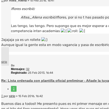
Mensaje
por
Altea_Aliena
»
15 Feb 2016, 16:41
iflores escribió:
Altea_Aliena escribió:
Iflores, por si no t has pasado 
Las tengo, las tengo. Pero supongo que es mejor esperar a q
competencia inter-academias
Jajajaja ya es un rollete
Aunque igual la gente esta en modo vagancia y pasa de escribirl
Arriba
sirio
Be
Mensajes:
32
Registrado:
25 Feb 2013, 16:44
Re: Lista ordenada con plantilla oficial preliminar - Añade la tuya
Citar
Mensaje
por
sirio
»
15 Feb 2016, 16:42
Buenos dias a todos!! Me presento pues es mi primer mensaje en 
en el hilo del foro correspondiente). Hace unos dias puse mi plan