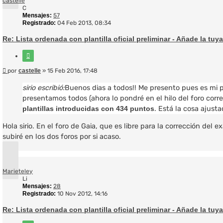
castelle
C
Mensajes:
57
Registrado:
04 Feb 2013, 08:34
Re: Lista ordenada con plantilla oficial preliminar - Añade la tuya
Citar
Mensaje
por
castelle
»
15 Feb 2016, 17:48
sirio escribió:
Buenos dias a todos!! Me presento pues es mi p
presentamos todos (ahora lo pondré en el hilo del foro corr
plantillas introducidas con 434 puntos
. Está la cosa ajust
Hola sirio. En el foro de Gaia, que es libre para la corrección de
subiré en los dos foros por si acaso.
Arriba
Marieteley
Li
Mensajes:
28
Registrado:
10 Nov 2012, 14:16
Re: Lista ordenada con plantilla oficial preliminar - Añade la tuya