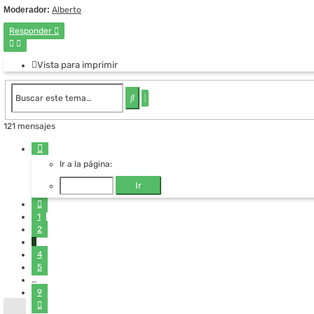
Moderador:
Alberto
Responder
Vista para imprimir
Búsqueda
Buscar
avanzada
121 mensajes
Página
3
Ir a la página:
de
9
Anterior
1
2
3
4
5
…
9
Siguiente