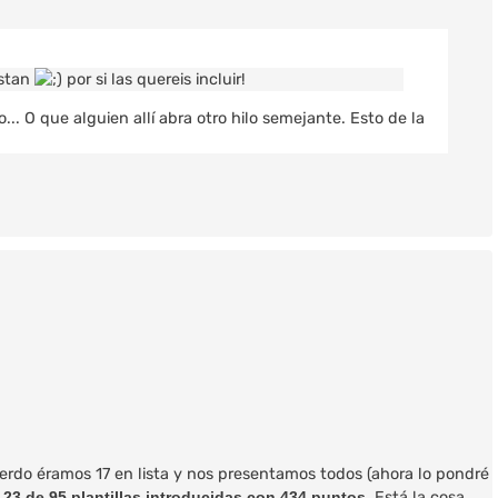
estan
por si las quereis incluir!
. O que alguien allí abra otro hilo semejante. Esto de la
erdo éramos 17 en lista y nos presentamos todos (ahora lo pondré
l
23 de 95 plantillas introducidas con 434 puntos
. Está la cosa