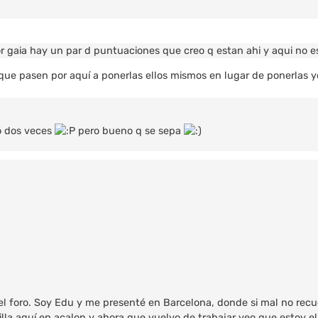
por gaia hay un par d puntuaciones que creo q estan ahi y aqui no 
ue pasen por aquí a ponerlas ellos mismos en lugar de ponerlas yo..
o dos veces
pero bueno q se sepa
el foro. Soy Edu y me presenté en Barcelona, donde si mal no recu
tilla aquí en acalon y ahora que vuelvo de trabajar veo que estoy e