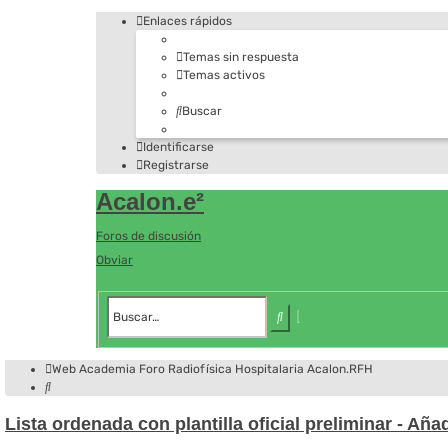
Enlaces rápidos
Temas sin respuesta
Temas activos
Buscar
Identificarse
Registrarse
Acalon.e²
Foros de discusión
Obviar
Búsqueda
avanzada
Buscar
Web Academia
Foro
Radiofísica Hospitalaria
Acalon.RFH
Buscar
Lista ordenada con plantilla oficial preliminar - Aña