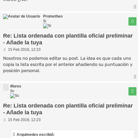
a
j
e
Prometheo
Si
Re: Lista ordenada con plantilla oficial preliminar
- Añade la tuya
M
15 Feb 2016, 12:23
e
n
Nosotros no podemos editar su post. La idea es que cada uno
s
copia la lista escrita por el anterior añadiendo su puntuación y
a
posición personal.
j
e
iflores
Sc
Re: Lista ordenada con plantilla oficial preliminar
- Añade la tuya
M
15 Feb 2016, 12:23
e
n
s
Arquimedes escribió:
a