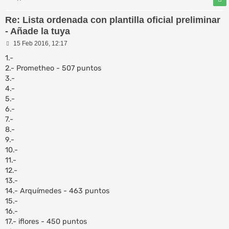
Re: Lista ordenada con plantilla oficial preliminar
- Añade la tuya
M
15 Feb 2016, 12:17
e
n
1.-
s
2.- Prometheo - 507 puntos
a
3.-
j
e
4.-
5.-
6.-
7.-
8.-
9.-
10.-
11.-
12.-
13.-
14.- Arquímedes - 463 puntos
15.-
16.-
17.- iflores - 450 puntos