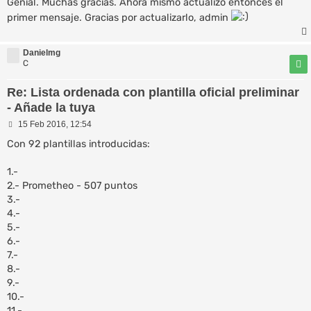
Genial. Muchas gracias. Ahora mismo actualizo entonces el
primer mensaje. Gracias por actualizarlo, admin
Danielmg
C
Re: Lista ordenada con plantilla oficial preliminar
- Añade la tuya
M
15 Feb 2016, 12:54
e
n
Con 92 plantillas introducidas:
s
a
1.-
j
e
2.- Prometheo - 507 puntos
3.-
4.-
5.-
6.-
7.-
8.-
9.-
10.-
11.-