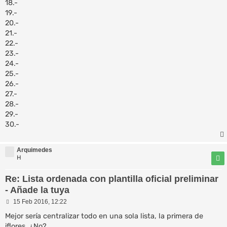
18.-
19.-
20.-
21.-
22.-
23.-
24.-
25.-
26.-
27.-
28.-
29.-
30.-
Arquimedes
H
Re: Lista ordenada con plantilla oficial preliminar
- Añade la tuya
M
15 Feb 2016, 12:22
e
n
Mejor sería centralizar todo en una sola lista, la primera de
s
iflores. ¿No?