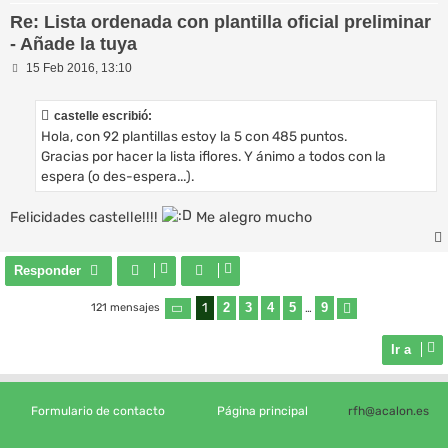
Re: Lista ordenada con plantilla oficial preliminar
- Añade la tuya
M
15 Feb 2016, 13:10
e
n
s
castelle escribió:
a
Hola, con 92 plantillas estoy la 5 con 485 puntos.
j
e
Gracias por hacer la lista iflores. Y ánimo a todos con la
espera (o des-espera...).
Felicidades castelle!!!!
Me alegro mucho
Responder
1
2
3
4
5
9
121 mensajes
Página
1
de
9
…
Siguiente
Ir a
Formulario de contacto
Página principal
rfh@acalon.es