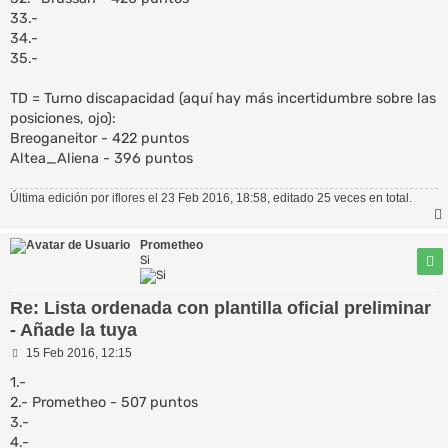
33.-
34.-
35.-
TD = Turno discapacidad (aquí hay más incertidumbre sobre las
posiciones, ojo):
Breoganeitor - 422 puntos
Altea_Aliena - 396 puntos
Última edición por
iflores
el 23 Feb 2016, 18:58, editado 25 veces en total.
Prometheo
Si
Re: Lista ordenada con plantilla oficial preliminar
- Añade la tuya
M
15 Feb 2016, 12:15
e
n
1.-
s
2.- Prometheo - 507 puntos
a
3.-
j
e
4.-