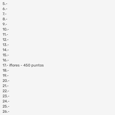
5.-
6.-
7.-
8.-
9.-
10.-
11.-
12.-
13.-
14.-
15.-
16.-
17.- iflores - 450 puntos
18.-
19.-
20.-
21.-
22.-
23.-
24.-
25.-
26.-