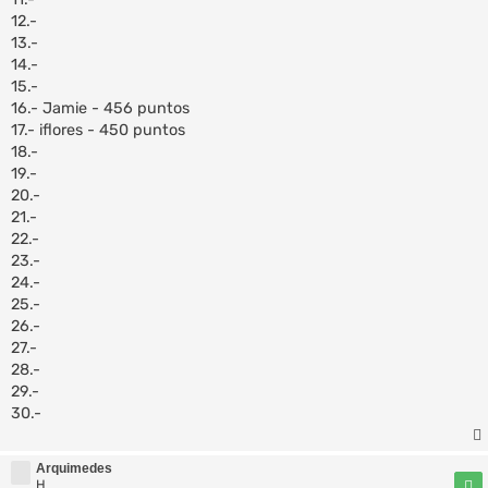
12.-
13.-
14.-
15.-
16.- Jamie - 456 puntos
17.- iflores - 450 puntos
18.-
19.-
20.-
21.-
22.-
23.-
24.-
25.-
26.-
27.-
28.-
29.-
30.-
Arquimedes
H