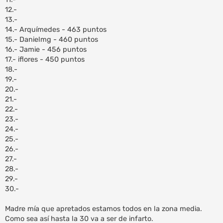
12.-
13.-
14.- Arquímedes - 463 puntos
15.- Danielmg - 460 puntos
16.- Jamie - 456 puntos
17.- iflores - 450 puntos
18.-
19.-
20.-
21.-
22.-
23.-
24.-
25.-
26.-
27.-
28.-
29.-
30.-
Madre mía que apretados estamos todos en la zona media.
Como sea así hasta la 30 va a ser de infarto.