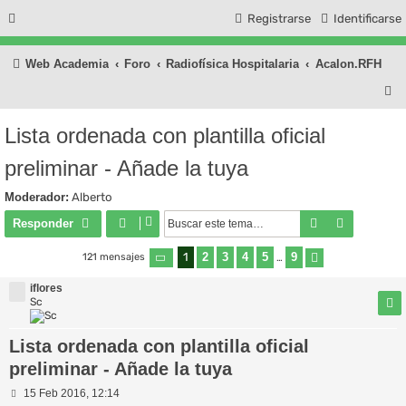
Registrarse
Identificarse
Web Academia
Foro
Radiofísica Hospitalaria
Acalon.RFH
B
u
Lista ordenada con plantilla oficial
s
preliminar - Añade la tuya
c
a
Moderador:
Alberto
r
Buscar
Búsqueda
Responder
1
2
3
4
5
9
121 mensajes
Página
1
de
9
…
Siguiente
iflores
Sc
Lista ordenada con plantilla oficial
preliminar - Añade la tuya
M
15 Feb 2016, 12:14
e