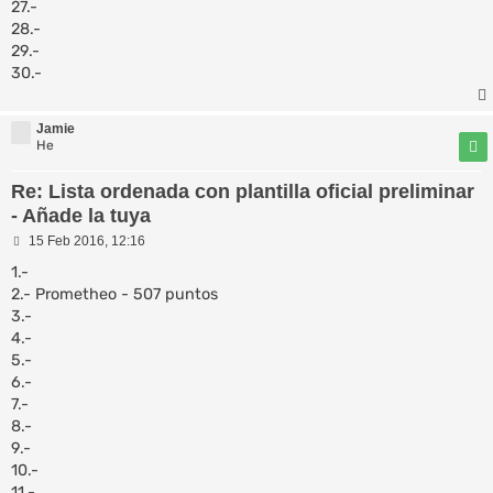
27.-
28.-
29.-
30.-
Jamie
He
Re: Lista ordenada con plantilla oficial preliminar
- Añade la tuya
M
15 Feb 2016, 12:16
e
n
1.-
s
2.- Prometheo - 507 puntos
a
3.-
j
e
4.-
5.-
6.-
7.-
8.-
9.-
10.-
11.-