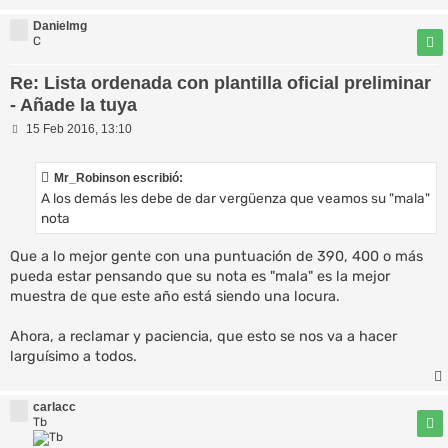
Danielmg
C
Re: Lista ordenada con plantilla oficial preliminar
- Añade la tuya
M
15 Feb 2016, 13:10
e
n
s
Mr_Robinson escribió:
a
A los demás les debe de dar vergüenza que veamos su "mala"
j
e
nota
Que a lo mejor gente con una puntuación de 390, 400 o más
pueda estar pensando que su nota es "mala" es la mejor
muestra de que este año está siendo una locura.
Ahora, a reclamar y paciencia, que esto se nos va a hacer
larguísimo a todos.
carlacc
Tb