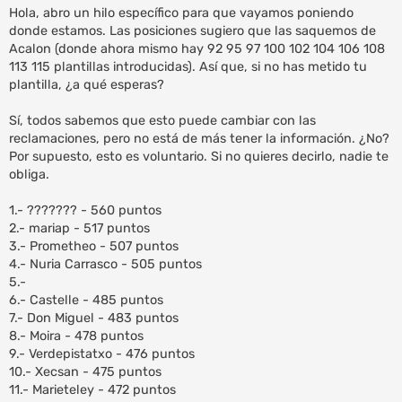
n
Hola, abro un hilo específico para que vayamos poniendo
s
donde estamos. Las posiciones sugiero que las saquemos de
a
Acalon (donde ahora mismo hay 92 95 97 100 102 104 106 108
j
e
113 115 plantillas introducidas). Así que, si no has metido tu
plantilla, ¿a qué esperas?
Sí, todos sabemos que esto puede cambiar con las
reclamaciones, pero no está de más tener la información. ¿No?
Por supuesto, esto es voluntario. Si no quieres decirlo, nadie te
obliga.
1.- ??????? - 560 puntos
2.- mariap - 517 puntos
3.- Prometheo - 507 puntos
4.- Nuria Carrasco - 505 puntos
5.-
6.- Castelle - 485 puntos
7.- Don Miguel - 483 puntos
8.- Moira - 478 puntos
9.- Verdepistatxo - 476 puntos
10.- Xecsan - 475 puntos
11.- Marieteley - 472 puntos