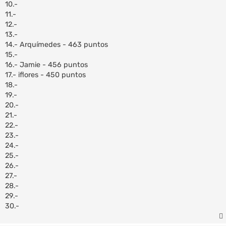
10.-
11.-
12.-
13.-
14.- Arquímedes - 463 puntos
15.-
16.- Jamie - 456 puntos
17.- iflores - 450 puntos
18.-
19.-
20.-
21.-
22.-
23.-
24.-
25.-
26.-
27.-
28.-
29.-
30.-