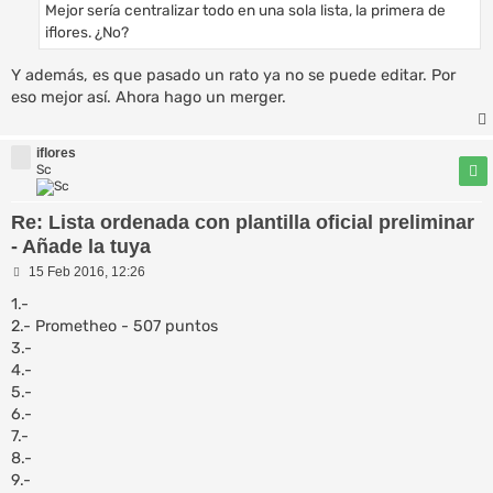
Mejor sería centralizar todo en una sola lista, la primera de
j
e
iflores. ¿No?
Y además, es que pasado un rato ya no se puede editar. Por
eso mejor así. Ahora hago un merger.
iflores
Sc
Re: Lista ordenada con plantilla oficial preliminar
- Añade la tuya
M
15 Feb 2016, 12:26
e
n
1.-
s
2.- Prometheo - 507 puntos
a
3.-
j
e
4.-
5.-
6.-
7.-
8.-
9.-