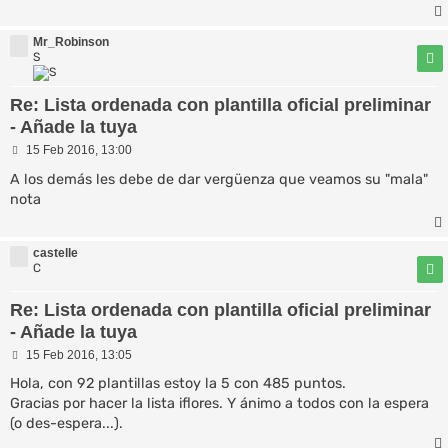
Mr_Robinson
S
Re: Lista ordenada con plantilla oficial preliminar
- Añade la tuya
M
15 Feb 2016, 13:00
e
n
A los demás les debe de dar vergüenza que veamos su "mala"
s
nota
a
j
e
castelle
C
Re: Lista ordenada con plantilla oficial preliminar
- Añade la tuya
M
15 Feb 2016, 13:05
e
n
Hola, con 92 plantillas estoy la 5 con 485 puntos.
s
Gracias por hacer la lista iflores. Y ánimo a todos con la espera
a
(o des-espera...).
j
e