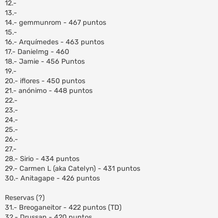
12.-
13.-
14.- gemmunrom - 467 puntos
15.-
16.- Arquímedes - 463 puntos
17.- Danielmg - 460
18.- Jamie - 456 Puntos
19.-
20.- iflores - 450 puntos
21.- anónimo - 448 puntos
22.-
23.-
24.-
25.-
26.-
27.-
28.- Sirio - 434 puntos
29.- Carmen L (aka Catelyn) - 431 puntos
30.- Anitagape - 426 puntos
Reservas (?)
31.- Breoganeitor - 422 puntos (TD)
32.- Drussan - 420 puntos