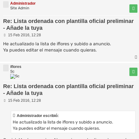
Administrador
Site Admin
Re: Lista ordenada con plantilla oficial preliminar
- Añade la tuya
M
15 Feb 2016, 12:28
e
n
He actualizado la lista de iflores y subido a anuncio.
s
Ya puedes editar el mensaje cuando quieras.
a
j
e
iflores
Sc
Re: Lista ordenada con plantilla oficial preliminar
- Añade la tuya
M
15 Feb 2016, 12:28
e
n
s
Administrador escribió:
a
He actualizado la lista de iflores y subido a anuncio.
j
e
Ya puedes editar el mensaje cuando quieras.