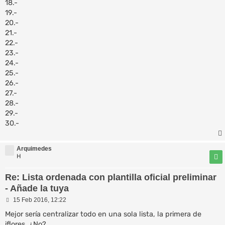
18.-
19.-
20.-
21.-
22.-
23.-
24.-
25.-
26.-
27.-
28.-
29.-
30.-
Arquimedes
H
Re: Lista ordenada con plantilla oficial preliminar
- Añade la tuya
M
15 Feb 2016, 12:22
e
n
Mejor sería centralizar todo en una sola lista, la primera de
s
iflores. ¿No?