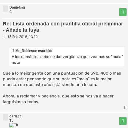
Danielmg
C
Re: Lista ordenada con plantilla oficial preliminar
- Añade la tuya
M
15 Feb 2016, 13:10
e
n
s
Mr_Robinson escribió:
a
A los demás les debe de dar vergüenza que veamos su "mala"
j
e
nota
Que a lo mejor gente con una puntuación de 390, 400 o más
pueda estar pensando que su nota es "mala" es la mejor
muestra de que este año está siendo una locura.
Ahora, a reclamar y paciencia, que esto se nos va a hacer
larguísimo a todos.
carlacc
Tb