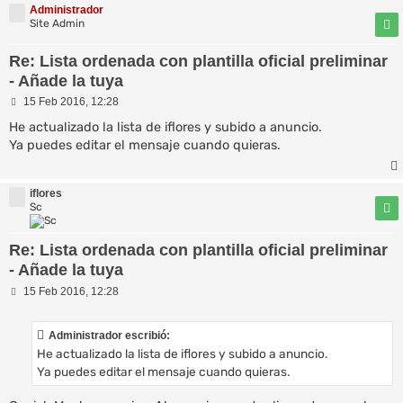
Administrador
Site Admin
Re: Lista ordenada con plantilla oficial preliminar
- Añade la tuya
M
15 Feb 2016, 12:28
e
n
He actualizado la lista de iflores y subido a anuncio.
s
Ya puedes editar el mensaje cuando quieras.
a
j
e
iflores
Sc
Re: Lista ordenada con plantilla oficial preliminar
- Añade la tuya
M
15 Feb 2016, 12:28
e
n
s
Administrador escribió:
a
He actualizado la lista de iflores y subido a anuncio.
j
e
Ya puedes editar el mensaje cuando quieras.