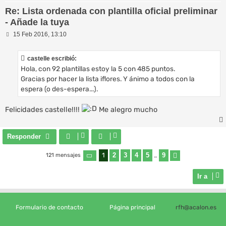
Re: Lista ordenada con plantilla oficial preliminar
- Añade la tuya
M
15 Feb 2016, 13:10
e
n
s
castelle escribió:
a
Hola, con 92 plantillas estoy la 5 con 485 puntos.
j
e
Gracias por hacer la lista iflores. Y ánimo a todos con la
espera (o des-espera...).
Felicidades castelle!!!!
Me alegro mucho
Responder
1
2
3
4
5
9
121 mensajes
Página
1
de
9
…
Siguiente
Ir a
Formulario de contacto
Página principal
rfh@acalon.es