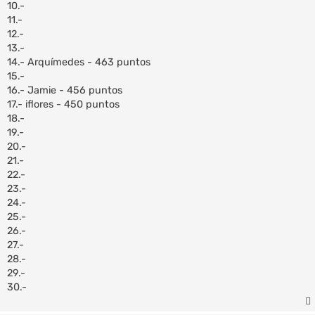
10.-
11.-
12.-
13.-
14.- Arquímedes - 463 puntos
15.-
16.- Jamie - 456 puntos
17.- iflores - 450 puntos
18.-
19.-
20.-
21.-
22.-
23.-
24.-
25.-
26.-
27.-
28.-
29.-
30.-