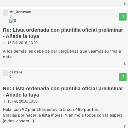
Mr_Robinson
S
Re: Lista ordenada con plantilla oficial preliminar
- Añade la tuya
M
15 Feb 2016, 13:00
e
n
A los demás les debe de dar vergüenza que veamos su "mala"
s
nota
a
j
e
castelle
C
Re: Lista ordenada con plantilla oficial preliminar
- Añade la tuya
M
15 Feb 2016, 13:05
e
n
Hola, con 92 plantillas estoy la 5 con 485 puntos.
s
Gracias por hacer la lista iflores. Y ánimo a todos con la espera
a
(o des-espera...).
j
e