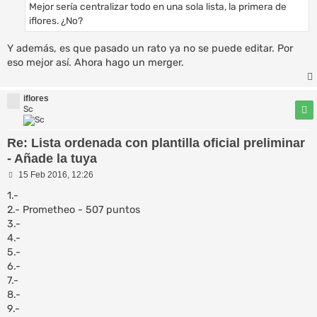
Mejor sería centralizar todo en una sola lista, la primera de
j
e
iflores. ¿No?
Y además, es que pasado un rato ya no se puede editar. Por
eso mejor así. Ahora hago un merger.
iflores
Sc
Re: Lista ordenada con plantilla oficial preliminar
- Añade la tuya
M
15 Feb 2016, 12:26
e
n
1.-
s
2.- Prometheo - 507 puntos
a
3.-
j
e
4.-
5.-
6.-
7.-
8.-
9.-