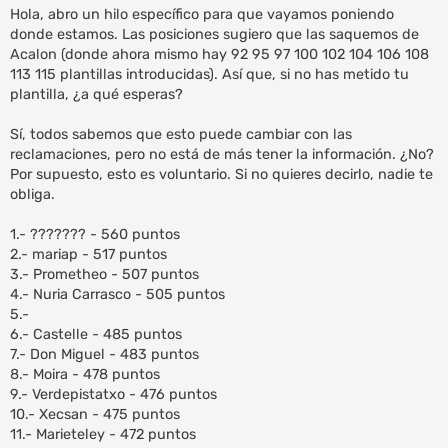
n
Hola, abro un hilo específico para que vayamos poniendo
s
donde estamos. Las posiciones sugiero que las saquemos de
a
Acalon (donde ahora mismo hay 92 95 97 100 102 104 106 108
j
e
113 115 plantillas introducidas). Así que, si no has metido tu
plantilla, ¿a qué esperas?
Sí, todos sabemos que esto puede cambiar con las
reclamaciones, pero no está de más tener la información. ¿No?
Por supuesto, esto es voluntario. Si no quieres decirlo, nadie te
obliga.
1.- ??????? - 560 puntos
2.- mariap - 517 puntos
3.- Prometheo - 507 puntos
4.- Nuria Carrasco - 505 puntos
5.-
6.- Castelle - 485 puntos
7.- Don Miguel - 483 puntos
8.- Moira - 478 puntos
9.- Verdepistatxo - 476 puntos
10.- Xecsan - 475 puntos
11.- Marieteley - 472 puntos