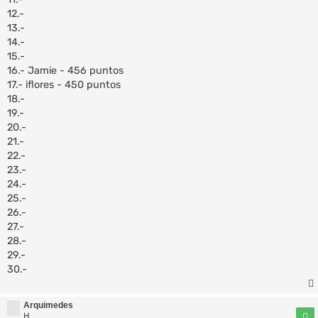
12.-
13.-
14.-
15.-
16.- Jamie - 456 puntos
17.- iflores - 450 puntos
18.-
19.-
20.-
21.-
22.-
23.-
24.-
25.-
26.-
27.-
28.-
29.-
30.-
Arquimedes
H