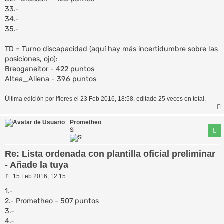
33.-
34.-
35.-
TD = Turno discapacidad (aquí hay más incertidumbre sobre las
posiciones, ojo):
Breoganeitor - 422 puntos
Altea_Aliena - 396 puntos
Última edición por
iflores
el 23 Feb 2016, 18:58, editado 25 veces en total.
Prometheo
Si
Re: Lista ordenada con plantilla oficial preliminar
- Añade la tuya
M
15 Feb 2016, 12:15
e
n
1.-
s
2.- Prometheo - 507 puntos
a
3.-
j
e
4.-