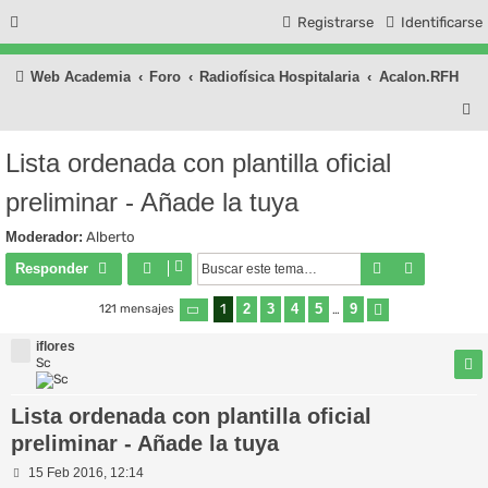
Registrarse
Identificarse
Web Academia
Foro
Radiofísica Hospitalaria
Acalon.RFH
B
u
Lista ordenada con plantilla oficial
s
preliminar - Añade la tuya
c
a
Moderador:
Alberto
r
Buscar
Búsqueda
Responder
1
2
3
4
5
9
121 mensajes
Página
1
de
9
…
Siguiente
iflores
Sc
Lista ordenada con plantilla oficial
preliminar - Añade la tuya
M
15 Feb 2016, 12:14
e