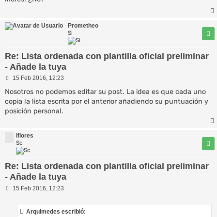
a
j
e
Prometheo
Si
Re: Lista ordenada con plantilla oficial preliminar
- Añade la tuya
M
15 Feb 2016, 12:23
e
n
Nosotros no podemos editar su post. La idea es que cada uno
s
copia la lista escrita por el anterior añadiendo su puntuación y
a
posición personal.
j
e
iflores
Sc
Re: Lista ordenada con plantilla oficial preliminar
- Añade la tuya
M
15 Feb 2016, 12:23
e
n
s
Arquimedes escribió:
a