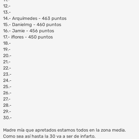
12.-
13.-
14.- Arquímedes - 463 puntos
15.- Danielmg - 460 puntos
16.- Jamie - 456 puntos
17.- iflores - 450 puntos
18.-
19.-
20.-
21.-
22.-
23.-
24.-
25.-
26.-
27.-
28.-
29.-
30.-
Madre mía que apretados estamos todos en la zona media.
Como sea así hasta la 30 va a ser de infarto.