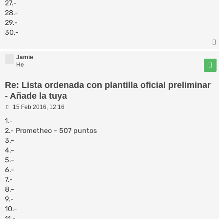
27.-
28.-
29.-
30.-
Jamie
He
Re: Lista ordenada con plantilla oficial preliminar
- Añade la tuya
M
15 Feb 2016, 12:16
e
n
1.-
s
2.- Prometheo - 507 puntos
a
3.-
j
e
4.-
5.-
6.-
7.-
8.-
9.-
10.-
11.-