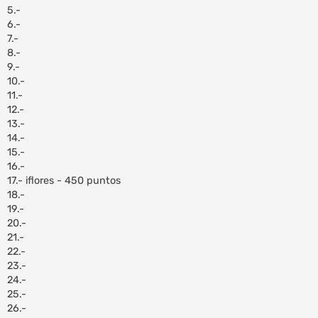
5.-
6.-
7.-
8.-
9.-
10.-
11.-
12.-
13.-
14.-
15.-
16.-
17.- iflores - 450 puntos
18.-
19.-
20.-
21.-
22.-
23.-
24.-
25.-
26.-