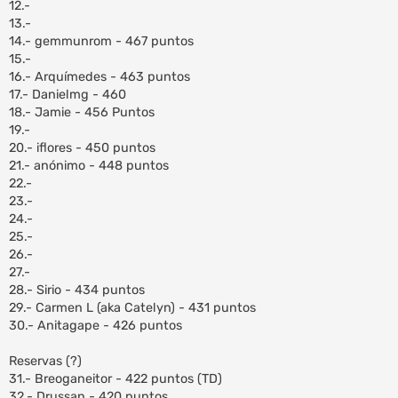
12.-
13.-
14.- gemmunrom - 467 puntos
15.-
16.- Arquímedes - 463 puntos
17.- Danielmg - 460
18.- Jamie - 456 Puntos
19.-
20.- iflores - 450 puntos
21.- anónimo - 448 puntos
22.-
23.-
24.-
25.-
26.-
27.-
28.- Sirio - 434 puntos
29.- Carmen L (aka Catelyn) - 431 puntos
30.- Anitagape - 426 puntos
Reservas (?)
31.- Breoganeitor - 422 puntos (TD)
32.- Drussan - 420 puntos