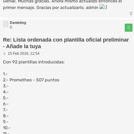
Genial. Muchas gracias. Ahora mismo actualizo entonces el
primer mensaje. Gracias por actualizarlo, admin
Danielmg
C
Re: Lista ordenada con plantilla oficial preliminar
- Añade la tuya
M
15 Feb 2016, 12:54
e
n
Con 92 plantillas introducidas:
s
a
1.-
j
e
2.- Prometheo - 507 puntos
3.-
4.-
5.-
6.-
7.-
8.-
9.-
10.-
11.-