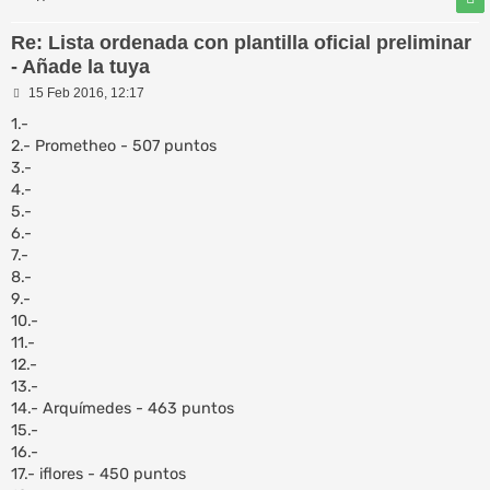
Re: Lista ordenada con plantilla oficial preliminar
- Añade la tuya
M
15 Feb 2016, 12:17
e
n
1.-
s
2.- Prometheo - 507 puntos
a
3.-
j
e
4.-
5.-
6.-
7.-
8.-
9.-
10.-
11.-
12.-
13.-
14.- Arquímedes - 463 puntos
15.-
16.-
17.- iflores - 450 puntos