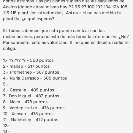
donde estamos. Las posiciones sugiero que las saquemos de
a
Acalon (donde ahora mismo hay 92 95 97 100 102 104 106 108
j
e
113 115 plantillas introducidas). Así que, si no has metido tu
plantilla, ¿a qué esperas?
Sí, todos sabemos que esto puede cambiar con las
reclamaciones, pero no está de más tener la información. ¿No?
Por supuesto, esto es voluntario. Si no quieres decirlo, nadie te
obliga.
1.- ??????? - 560 puntos
2.- mariap - 517 puntos
3.- Prometheo - 507 puntos
4.- Nuria Carrasco - 505 puntos
5.-
6.- Castelle - 485 puntos
7.- Don Miguel - 483 puntos
8.- Moira - 478 puntos
9.- Verdepistatxo - 476 puntos
10.- Xecsan - 475 puntos
11.- Marieteley - 472 puntos
12.-
13.-