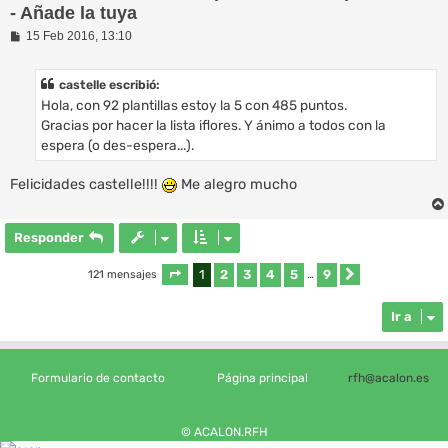
- Añade la tuya
M
15 Feb 2016, 13:10
e
n
s
castelle escribió:
a
Hola, con 92 plantillas estoy la 5 con 485 puntos.
j
e
Gracias por hacer la lista iflores. Y ánimo a todos con la
espera (o des-espera...).
Felicidades castelle!!!!
Me alegro mucho
Responder
1
2
3
4
5
9
121 mensajes
Página
1
de
9
…
Siguiente
Ir a
Formulario de contacto
Página principal
rfh@acalon.es
© ACALON.RFH