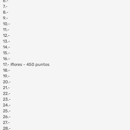
6.-
7.-
8.-
9.-
10.-
11.-
12.-
13.-
14.-
15.-
16.-
17.- iflores - 450 puntos
18.-
19.-
20.-
21.-
22.-
23.-
24.-
25.-
26.-
27.-
28.-