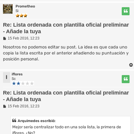
e
Prometheo
Si
Re: Lista ordenada con plantilla oficial preliminar
- Añade la tuya
M
15 Feb 2016, 12:23
e
n
Nosotros no podemos editar su post. La idea es que cada uno
s
copia la lista escrita por el anterior añadiendo su puntuación y
a
posición personal.
j
e
iflores
I
Sc
Re: Lista ordenada con plantilla oficial preliminar
- Añade la tuya
M
15 Feb 2016, 12:23
e
n
s
Arquimedes escribió:
a
Mejor sería centralizar todo en una sola lista, la primera de
j
e
iflores. ¿No?