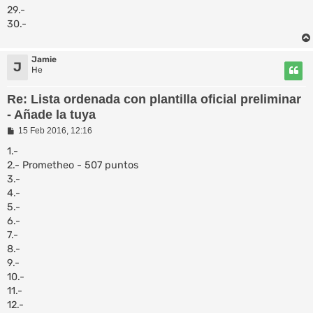
29.-
30.-
Jamie
J
He
Re: Lista ordenada con plantilla oficial preliminar
- Añade la tuya
M
15 Feb 2016, 12:16
e
n
1.-
s
2.- Prometheo - 507 puntos
a
3.-
j
e
4.-
5.-
6.-
7.-
8.-
9.-
10.-
11.-
12.-