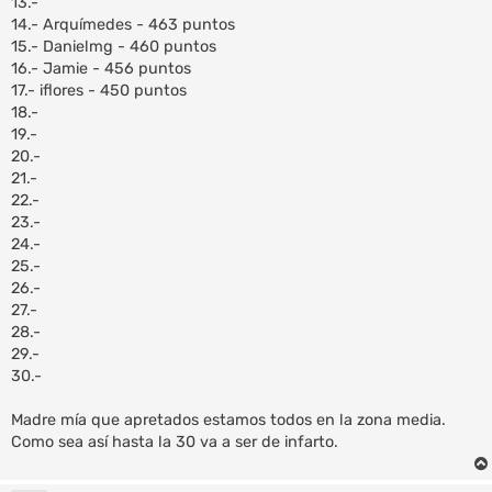
13.-
14.- Arquímedes - 463 puntos
15.- Danielmg - 460 puntos
16.- Jamie - 456 puntos
17.- iflores - 450 puntos
18.-
19.-
20.-
21.-
22.-
23.-
24.-
25.-
26.-
27.-
28.-
29.-
30.-
Madre mía que apretados estamos todos en la zona media.
Como sea así hasta la 30 va a ser de infarto.