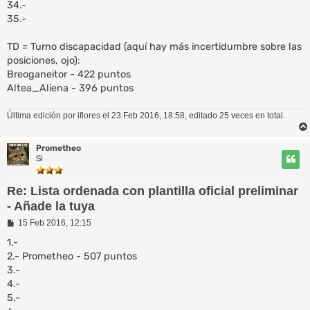
34.-
35.-
TD = Turno discapacidad (aquí hay más incertidumbre sobre las
posiciones, ojo):
Breoganeitor - 422 puntos
Altea_Aliena - 396 puntos
Última edición por
iflores
el 23 Feb 2016, 18:58, editado 25 veces en total.
Prometheo
Si
Re: Lista ordenada con plantilla oficial preliminar
- Añade la tuya
M
15 Feb 2016, 12:15
e
n
1.-
s
2.- Prometheo - 507 puntos
a
3.-
j
e
4.-
5.-