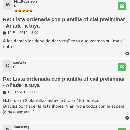
Mr_Robinson
M
S
Re: Lista ordenada con plantilla oficial preliminar
- Añade la tuya
M
15 Feb 2016, 13:00
e
n
A los demás les debe de dar vergüenza que veamos su "mala"
s
nota
a
j
e
castelle
C
C
Re: Lista ordenada con plantilla oficial preliminar
- Añade la tuya
M
15 Feb 2016, 13:05
e
n
Hola, con 92 plantillas estoy la 5 con 485 puntos.
s
Gracias por hacer la lista iflores. Y ánimo a todos con la espera
a
(o des-espera...).
j
e
Danielmg
D