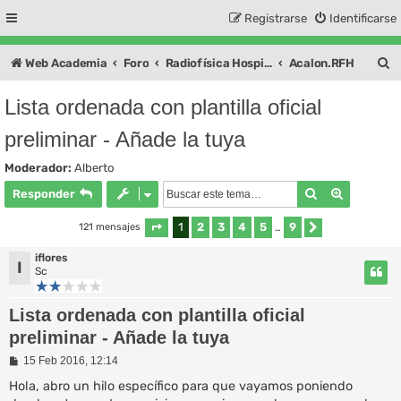
Registrarse
Identificarse
B
Web Academia
Foro
Radiofísica Hospitalaria
Acalon.RFH
u
Lista ordenada con plantilla oficial
s
preliminar - Añade la tuya
c
a
Moderador:
Alberto
r
Buscar
Búsqueda
Responder
1
2
3
4
5
9
121 mensajes
Página
1
de
9
…
Siguiente
iflores
I
Sc
Lista ordenada con plantilla oficial
preliminar - Añade la tuya
M
15 Feb 2016, 12:14
e
n
Hola, abro un hilo específico para que vayamos poniendo
s