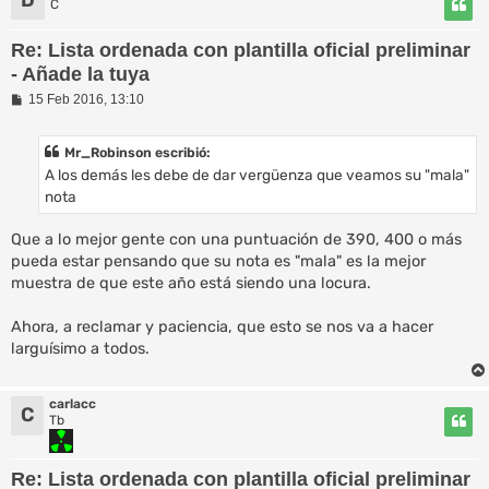
C
Re: Lista ordenada con plantilla oficial preliminar
- Añade la tuya
M
15 Feb 2016, 13:10
e
n
s
Mr_Robinson escribió:
a
A los demás les debe de dar vergüenza que veamos su "mala"
j
e
nota
Que a lo mejor gente con una puntuación de 390, 400 o más
pueda estar pensando que su nota es "mala" es la mejor
muestra de que este año está siendo una locura.
Ahora, a reclamar y paciencia, que esto se nos va a hacer
larguísimo a todos.
carlacc
C
Tb
Re: Lista ordenada con plantilla oficial preliminar