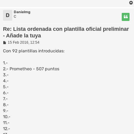
Danielmg
D
C
Re: Lista ordenada con plantilla oficial preliminar
- Añade la tuya
M
15 Feb 2016, 12:54
e
n
Con 92 plantillas introducidas:
s
a
1.-
j
e
2.- Prometheo - 507 puntos
3.-
4.-
5.-
6.-
7.-
8.-
9.-
10.-
11.-
12.-