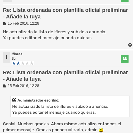
Re: Lista ordenada con plantilla oficial preliminar
- Añade la tuya
M
15 Feb 2016, 12:28
e
n
He actualizado la lista de iflores y subido a anuncio.
s
Ya puedes editar el mensaje cuando quieras.
a
j
e
iflores
I
Sc
Re: Lista ordenada con plantilla oficial preliminar
- Añade la tuya
M
15 Feb 2016, 12:28
e
n
s
Administrador escribió:
a
He actualizado la lista de iflores y subido a anuncio.
j
e
Ya puedes editar el mensaje cuando quieras.
Genial. Muchas gracias. Ahora mismo actualizo entonces el
primer mensaje. Gracias por actualizarlo, admin