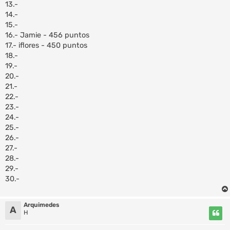
13.-
14.-
15.-
16.- Jamie - 456 puntos
17.- iflores - 450 puntos
18.-
19.-
20.-
21.-
22.-
23.-
24.-
25.-
26.-
27.-
28.-
29.-
30.-
Arquimedes
A
H