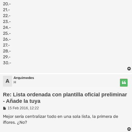
20.-
21.-
22.-
23.-
24.-
25.-
26.-
27.-
28.-
29.-
30.-
Arquimedes
A
H
Re: Lista ordenada con plantilla oficial preliminar
- Añade la tuya
M
15 Feb 2016, 12:22
e
n
Mejor sería centralizar todo en una sola lista, la primera de
s
iflores. ¿No?
a
j