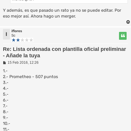
Y además, es que pasado un rato ya no se puede editar. Por
eso mejor así. Ahora hago un merger.
iflores
I
Sc
Re: Lista ordenada con plantilla oficial preliminar
- Añade la tuya
M
15 Feb 2016, 12:26
e
n
1.-
s
2.- Prometheo - 507 puntos
a
3.-
j
e
4.-
5.-
6.-
7.-
8.-
9.-
10.-
11.-