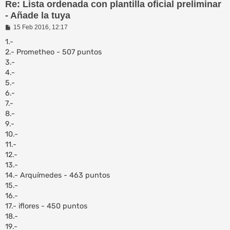
Re: Lista ordenada con plantilla oficial preliminar
- Añade la tuya
M
15 Feb 2016, 12:17
e
n
1.-
s
2.- Prometheo - 507 puntos
a
3.-
j
e
4.-
5.-
6.-
7.-
8.-
9.-
10.-
11.-
12.-
13.-
14.- Arquímedes - 463 puntos
15.-
16.-
17.- iflores - 450 puntos
18.-
19.-