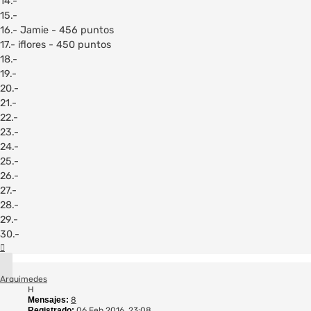
14.-
15.-
16.- Jamie - 456 puntos
17.- iflores - 450 puntos
18.-
19.-
20.-
21.-
22.-
23.-
24.-
25.-
26.-
27.-
28.-
29.-
30.-
Arriba
Arquimedes
H
Mensajes:
8
Registrado:
06 Feb 2016, 23:08