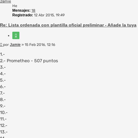
Jamie
He
Mensajes:
18
Registrado:
12 Abr 2015, 19:49
Re: Lista ordenada con plantilla oficial preliminar - Añade la tuya
Citar
Mensaje
por
Jamie
»
15 Feb 2016, 12:16
1.-
2.- Prometheo - 507 puntos
3.-
4.-
5.-
6.-
7.-
8.-
9.-
10.-
11.-
12.-
13.-