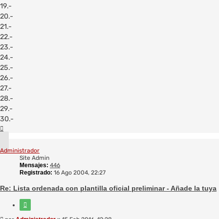
19.-
20.-
21.-
22.-
23.-
24.-
25.-
26.-
27.-
28.-
29.-
30.-
Arriba
Administrador
Site Admin
Mensajes:
446
Registrado:
16 Ago 2004, 22:27
Re: Lista ordenada con plantilla oficial preliminar - Añade la tuya
Citar
Mensaje