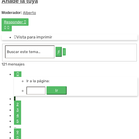
Añade la tuya
Moderador:
Alberto
Responder
Vista para imprimir
Búsqueda
Buscar
avanzada
121 mensajes
Página
1
Ir a la página:
de
9
1
2
3
4
5
…
9
Siguiente