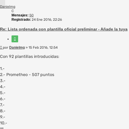
Danielmg
C
Mensajes:
50
Registrado:
24 Ene 2016, 22:26
Re: Lista ordenada con plantilla oficial preliminar - Añade la tuya
Citar
Mensaje
por
Danielmg
»
15 Feb 2016, 12:54
Con 92 plantillas introducidas:
1.-
2.- Prometheo - 507 puntos
3.-
4.-
5.-
6.-
7.-
8.-
9.-
10.-