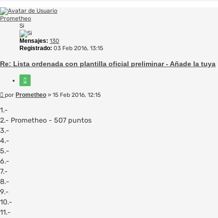
Prometheo
Si
Mensajes:
130
Registrado:
03 Feb 2016, 13:15
Re: Lista ordenada con plantilla oficial preliminar - Añade la tuya
Citar
Mensaje
por
Prometheo
»
15 Feb 2016, 12:15
1.-
2.- Prometheo - 507 puntos
3.-
4.-
5.-
6.-
7.-
8.-
9.-
10.-
11.-