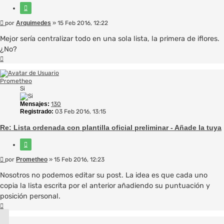
Citar
Mensaje
por
Arquimedes
»
15 Feb 2016, 12:22
Mejor sería centralizar todo en una sola lista, la primera de iflores.
¿No?
Arriba
Prometheo
Si
Mensajes:
130
Registrado:
03 Feb 2016, 13:15
Re: Lista ordenada con plantilla oficial preliminar - Añade la tuya
Citar
Mensaje
por
Prometheo
»
15 Feb 2016, 12:23
Nosotros no podemos editar su post. La idea es que cada uno
copia la lista escrita por el anterior añadiendo su puntuación y
posición personal.
Arriba