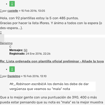
Citar
Mensaje
por
castelle
»
15 Feb 2016, 13:05
Hola, con 92 plantillas estoy la 5 con 485 puntos.
Gracias por hacer la lista iflores. Y ánimo a todos con la espera (o
des-espera...).
Arriba
Danielmg
C
Mensajes:
50
Registrado:
24 Ene 2016, 22:26
Re: Lista ordenada con plantilla oficial preliminar - Añade la tuya
Citar
Mensaje
por
Danielmg
»
15 Feb 2016, 13:10
Mr_Robinson escribió:
A los demás les debe de dar
vergüenza que veamos su "mala" nota
Que a lo mejor gente con una puntuación de 390, 400 o más
pueda estar pensando que su nota es "mala" es la mejor muestra