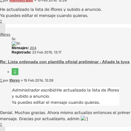
por
Administrador
»
15 Feb 2016, 12:28
He actualizado la lista de iflores y subido a anuncio.
Ya puedes editar el mensaje cuando quieras.
Arriba
iflores
Sc
Mensajes:
204
Registrado:
23 Feb 2015, 13:17
Re: Lista ordenada con plantilla oficial preliminar - Añade la tuya
Citar
Mensaje
por
iflores
»
15 Feb 2016, 12:28
Administrador escribió:
He actualizado la lista de iflores
y subido a anuncio.
Ya puedes editar el mensaje cuando quieras.
Genial. Muchas gracias. Ahora mismo actualizo entonces el primer
mensaje. Gracias por actualizarlo, admin
Arriba