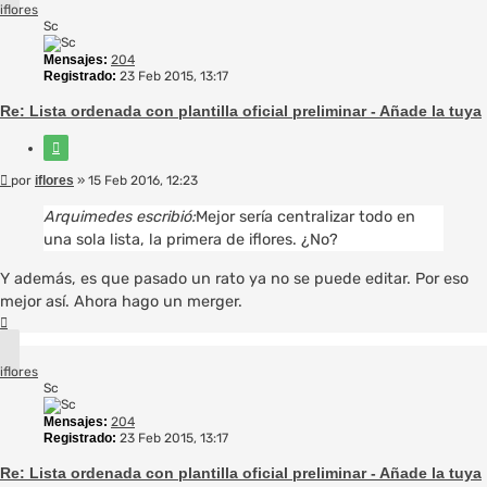
iflores
Sc
Mensajes:
204
Registrado:
23 Feb 2015, 13:17
Re: Lista ordenada con plantilla oficial preliminar - Añade la tuya
Citar
Mensaje
por
iflores
»
15 Feb 2016, 12:23
Arquimedes escribió:
Mejor sería centralizar todo en
una sola lista, la primera de iflores. ¿No?
Y además, es que pasado un rato ya no se puede editar. Por eso
mejor así. Ahora hago un merger.
Arriba
iflores
Sc
Mensajes:
204
Registrado:
23 Feb 2015, 13:17
Re: Lista ordenada con plantilla oficial preliminar - Añade la tuya