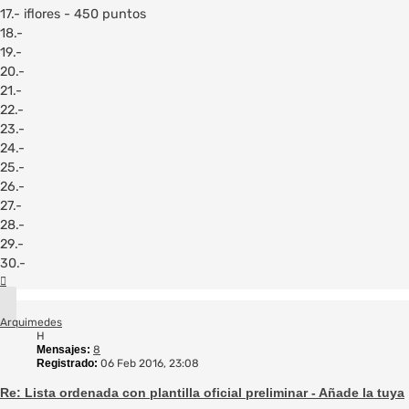
17.- iflores - 450 puntos
18.-
19.-
20.-
21.-
22.-
23.-
24.-
25.-
26.-
27.-
28.-
29.-
30.-
Arriba
Arquimedes
H
Mensajes:
8
Registrado:
06 Feb 2016, 23:08
Re: Lista ordenada con plantilla oficial preliminar - Añade la tuya