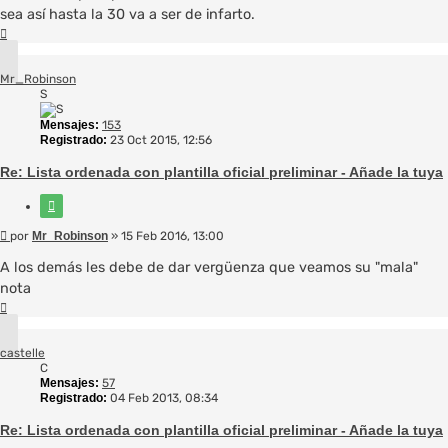
sea así hasta la 30 va a ser de infarto.
Arriba
Mr_Robinson
S
Mensajes:
153
Registrado:
23 Oct 2015, 12:56
Re: Lista ordenada con plantilla oficial preliminar - Añade la tuya
Citar
Mensaje
por
Mr_Robinson
»
15 Feb 2016, 13:00
A los demás les debe de dar vergüenza que veamos su "mala"
nota
Arriba
castelle
C
Mensajes:
57
Registrado:
04 Feb 2013, 08:34
Re: Lista ordenada con plantilla oficial preliminar - Añade la tuya