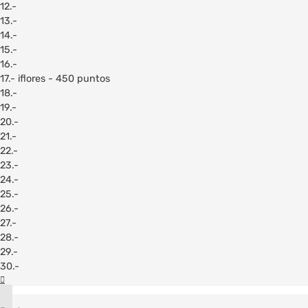
12.-
13.-
14.-
15.-
16.-
17.- iflores - 450 puntos
18.-
19.-
20.-
21.-
22.-
23.-
24.-
25.-
26.-
27.-
28.-
29.-
30.-
Arriba