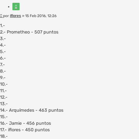
Citar
Mensaje
por
iflores
»
15 Feb 2016, 12:26
1.-
2.- Prometheo - 507 puntos
3.-
4.-
5.-
6.-
7.-
8.-
9.-
10.-
11.-
12.-
13.-
14.- Arquímedes - 463 puntos
15.-
16.- Jamie - 456 puntos
17.- iflores - 450 puntos
18.-