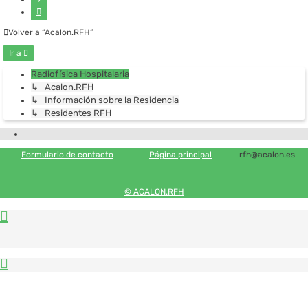
Siguiente
Volver a “Acalon.RFH”
Ir a
Radiofísica Hospitalaria
↳ Acalon.RFH
↳ Información sobre la Residencia
↳ Residentes RFH
Formulario de contacto
Página principal
rfh@acalon.es
© ACALON.RFH