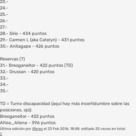
23.-
24.-
25.-
26.-
27.-
28.- Sirio - 434 puntos
29.- Carmen L (aka Catelyn) - 431 puntos
30.- Anitagape - 426 puntos
Reservas (?)
31.- Breoganeitor - 422 puntos (TD)
32.- Drussan - 420 puntos
33.-
34.-
35.-
TD = Turno discapacidad (aquí hay más incertidumbre sobre las
posiciones, ojo):
Breoganeitor - 422 puntos
Altea_Aliena - 396 puntos
Última edición por
iflores
el 23 Feb 2016, 18:58, editado 25 veces en total.
Arriba