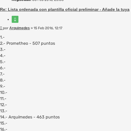
Re: Lista ordenada con plantilla oficial preliminar - Añade la tuya
Citar
Mensaje
por
Arquimedes
»
15 Feb 2016, 12:17
1.-
2.- Prometheo - 507 puntos
3.-
4.-
5.-
6.-
7.-
8.-
9.-
10.-
11.-
12.-
13.-
14.- Arquímedes - 463 puntos
15.-
16.-