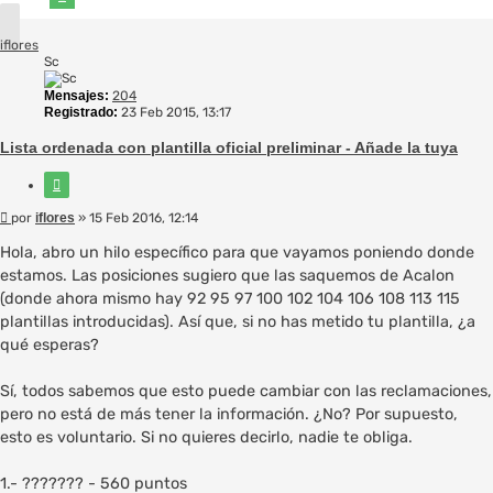
iflores
Sc
Mensajes:
204
Registrado:
23 Feb 2015, 13:17
Lista ordenada con plantilla oficial preliminar - Añade la tuya
Citar
Mensaje
por
iflores
»
15 Feb 2016, 12:14
Hola, abro un hilo específico para que vayamos poniendo donde
estamos. Las posiciones sugiero que las saquemos de Acalon
(donde ahora mismo hay 92 95 97 100 102 104 106 108 113 115
plantillas introducidas). Así que, si no has metido tu plantilla, ¿a
qué esperas?
Sí, todos sabemos que esto puede cambiar con las reclamaciones,
pero no está de más tener la información. ¿No? Por supuesto,
esto es voluntario. Si no quieres decirlo, nadie te obliga.
1.- ??????? - 560 puntos