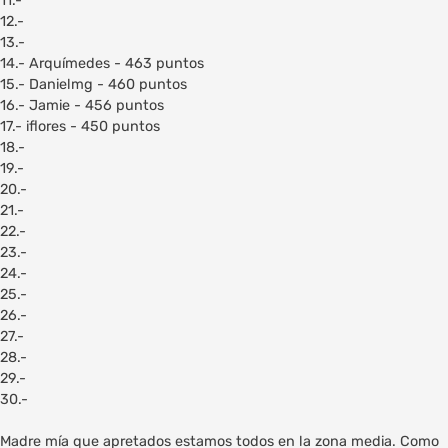
11.-
12.-
13.-
14.- Arquímedes - 463 puntos
15.- Danielmg - 460 puntos
16.- Jamie - 456 puntos
17.- iflores - 450 puntos
18.-
19.-
20.-
21.-
22.-
23.-
24.-
25.-
26.-
27.-
28.-
29.-
30.-
Madre mía que apretados estamos todos en la zona media. Como