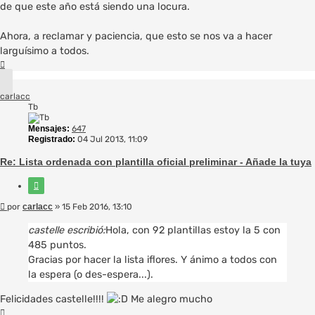
de que este año está siendo una locura.
Ahora, a reclamar y paciencia, que esto se nos va a hacer
larguísimo a todos.
Arriba
carlacc
Tb
Mensajes:
647
Registrado:
04 Jul 2013, 11:09
Re: Lista ordenada con plantilla oficial preliminar - Añade la tuya
Citar
Mensaje
por
carlacc
»
15 Feb 2016, 13:10
castelle escribió:
Hola, con 92 plantillas estoy la 5 con
485 puntos.
Gracias por hacer la lista iflores. Y ánimo a todos con
la espera (o des-espera...).
Felicidades castelle!!!!
Me alegro mucho
Arriba