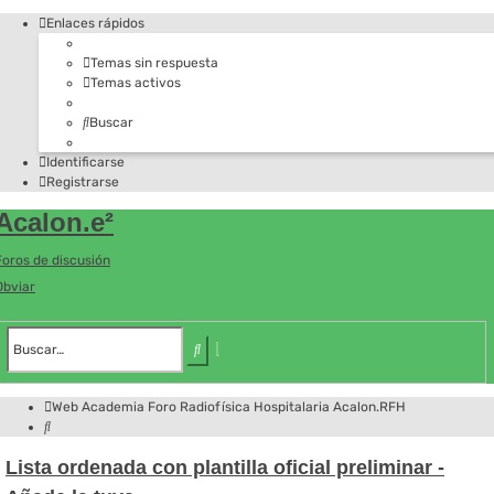
Enlaces rápidos
Temas sin respuesta
Temas activos
Buscar
Identificarse
Registrarse
Acalon.e²
Foros de discusión
Obviar
Búsqueda
avanzada
Buscar
Web Academia
Foro
Radiofísica Hospitalaria
Acalon.RFH
Buscar
Lista ordenada con plantilla oficial preliminar -