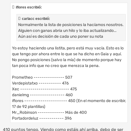
n
s
iflores escribió:
a
j
e
carlacc escribió:
Normalmente la lista de posiciones la hacíamos nosotros.
Alguien con ganas abria un hilo y lo iba actualizando...
Aún así es decisión de cada uno poner su nota
Yo estoy haciendo una listita, pero está muy vacía. Esto es lo
que tengo por ahora entre lo que se ha dicho en Gaia y aquí.
No pongo posiciones (salvo la mía) de momento porque hay
tan poca info que no creo que merezca la pena.
Prometheo --------------- 507
Verdepistatxo ----------- 476
Xec ------------------------ 475
danielmg ----------------- 460
iflores --------------------- 450 (En el momento de escribir,
17 de 92 plantillas)
Mr_Robinson ------------- Más de 400
Portadordeluz ------------ 396
410 puntos tengo. Viendo como estáis ahí arriba, debo de ser