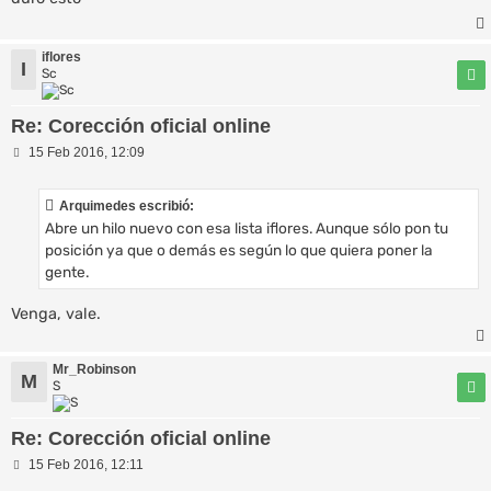
a
j
e
iflores
I
Sc
Re: Corección oficial online
M
15 Feb 2016, 12:09
e
n
s
Arquimedes escribió:
a
Abre un hilo nuevo con esa lista iflores. Aunque sólo pon tu
j
e
posición ya que o demás es según lo que quiera poner la
gente.
Venga, vale.
Mr_Robinson
M
S
Re: Corección oficial online
M
15 Feb 2016, 12:11
e