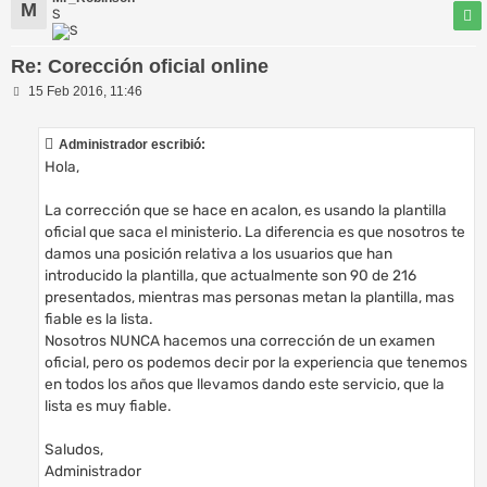
M
S
Re: Corección oficial online
M
15 Feb 2016, 11:46
e
n
s
Administrador escribió:
a
Hola,
j
e
La corrección que se hace en acalon, es usando la plantilla
oficial que saca el ministerio. La diferencia es que nosotros te
damos una posición relativa a los usuarios que han
introducido la plantilla, que actualmente son 90 de 216
presentados, mientras mas personas metan la plantilla, mas
fiable es la lista.
Nosotros NUNCA hacemos una corrección de un examen
oficial, pero os podemos decir por la experiencia que tenemos
en todos los años que llevamos dando este servicio, que la
lista es muy fiable.
Saludos,
Administrador