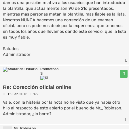
damos una posición relativa a los usuarios que han introducido
la plantilla, que actualmente son 90 de 216 presentados,
mientras mas personas metan la plantilla, mas fiable es la lista.
Nosotros NUNCA hacemos una corrección de un examen
oficial, pero os podemos decir por la experiencia que tenemos
en todos los años que llevamos dando este servicio, que la lista
es muy fiable.
Saludos,
Administrador
Prometheo
Si
Re: Corección oficial online
M
15 Feb 2016, 11:45
e
n
Vale, con la histeria por la nota no he visto que ya había otro
s
hilo al respecto de esto abierto por el bueno de Mr_Robinson.
a
Administrador, ¿lo borro?
j
e
Mr_Robinson