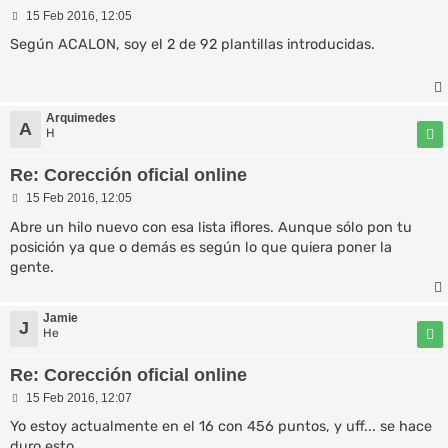
M
15 Feb 2016, 12:05
e
n
Según ACALON, soy el 2 de 92 plantillas introducidas.
s
a
j
e
Arquimedes
A
H
Re: Corección oficial online
M
15 Feb 2016, 12:05
e
n
Abre un hilo nuevo con esa lista iflores. Aunque sólo pon tu
s
posición ya que o demás es según lo que quiera poner la
a
gente.
j
e
Jamie
J
He
Re: Corección oficial online
M
15 Feb 2016, 12:07
e
n
Yo estoy actualmente en el 16 con 456 puntos, y uff... se hace
s
duro esto