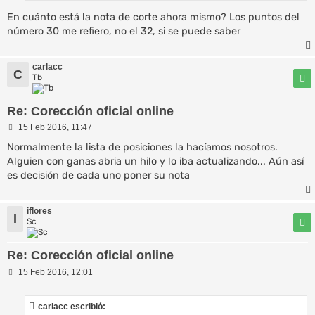
En cuánto está la nota de corte ahora mismo? Los puntos del
número 30 me refiero, no el 32, si se puede saber
carlacc
C
Tb
Re: Corección oficial online
M
15 Feb 2016, 11:47
e
n
Normalmente la lista de posiciones la hacíamos nosotros.
s
Alguien con ganas abria un hilo y lo iba actualizando... Aún así
a
es decisión de cada uno poner su nota
j
e
iflores
I
Sc
Re: Corección oficial online
M
15 Feb 2016, 12:01
e
n
s
carlacc escribió:
a