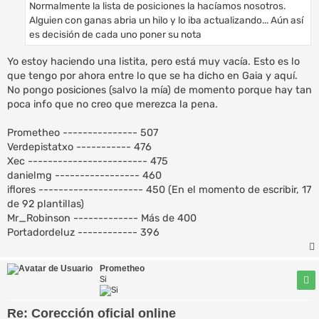
Normalmente la lista de posiciones la hacíamos nosotros.
j
e
Alguien con ganas abria un hilo y lo iba actualizando... Aún así
es decisión de cada uno poner su nota
Yo estoy haciendo una listita, pero está muy vacía. Esto es lo
que tengo por ahora entre lo que se ha dicho en Gaia y aquí.
No pongo posiciones (salvo la mía) de momento porque hay tan
poca info que no creo que merezca la pena.
Prometheo --------------- 507
Verdepistatxo ----------- 476
Xec ------------------------ 475
danielmg ----------------- 460
iflores --------------------- 450 (En el momento de escribir, 17
de 92 plantillas)
Mr_Robinson ------------- Más de 400
Portadordeluz ------------ 396
Prometheo
Si
Re: Corección oficial online