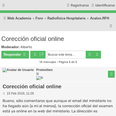
Registrarse
Identificarse
Web Academia
Foro
Radiofísica Hospitalaria
Acalon.RFH
B
u
Corección oficial online
s
Moderador:
Alberto
c
Buscar
Búsqueda
Responder
a
14 mensajes • Página
1
de
1
r
Prometheo
Si
Corección oficial online
M
15 Feb 2016, 11:26
e
n
Bueno, sólo comentaros que aunque el email del ministerio no
s
ha llegado aún (a mi al menos), la corrección oficial del examen
a
está ya online en la web del ministerio. La dirección es
j
e