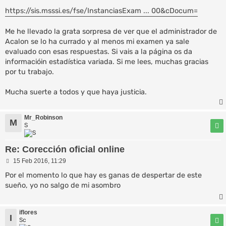
https://sis.msssi.es/fse/InstanciasExam ... 00&cDocum=
Me he llevado la grata sorpresa de ver que el administrador de
Acalon se lo ha currado y al menos mi examen ya sale
evaluado con esas respuestas. Si vais a la página os da
informacióin estadística variada. Si me lees, muchas gracias
por tu trabajo.
Mucha suerte a todos y que haya justicia.
Mr_Robinson
M
S
Re: Corección oficial online
M
15 Feb 2016, 11:29
e
n
Por el momento lo que hay es ganas de despertar de este
s
sueño, yo no salgo de mi asombro
a
j
e
iflores
I
Sc