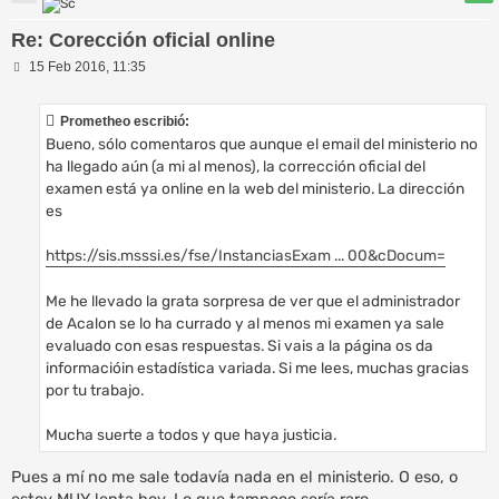
Re: Corección oficial online
M
15 Feb 2016, 11:35
e
n
s
Prometheo escribió:
a
Bueno, sólo comentaros que aunque el email del ministerio no
j
e
ha llegado aún (a mi al menos), la corrección oficial del
examen está ya online en la web del ministerio. La dirección
es
https://sis.msssi.es/fse/InstanciasExam ... 00&cDocum=
Me he llevado la grata sorpresa de ver que el administrador
de Acalon se lo ha currado y al menos mi examen ya sale
evaluado con esas respuestas. Si vais a la página os da
informacióin estadística variada. Si me lees, muchas gracias
por tu trabajo.
Mucha suerte a todos y que haya justicia.
Pues a mí no me sale todavía nada en el ministerio. O eso, o