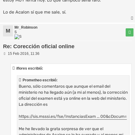
estoy MUY lenta hoy. Lo que tampoco sería raro.
Lo de Acalon sí que me sale, sí.
Mr_Robinson
M
S
Re: Corección oficial online
M
15 Feb 2016, 11:36
e
n
s
iflores escribió:
a
j
e
Prometheo escribió:
Bueno, sólo comentaros que aunque el email del
ministerio no ha llegado aún (a mi al menos), la corrección
oficial del examen está ya online en la web del ministerio.
La dirección es
https://sis.msssi.es/fse/InstanciasExam ... 00&cDocum=
Me he llevado la grata sorpresa de ver que el
administrador de Acalon se lo ha currado y al menos mi