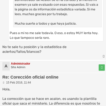
examen ya sale evaluado con esas respuestas. Si vais a
la página os da informacióin estadística variada. Si me
lees, muchas gracias por tu trabajo.
Mucha suerte a todos y que haya justicia.
Pues a mí no me sale todavía. O eso, o estoy MUY lenta hoy.
Lo que tampoco sería raro.
No te sale tu posición y la estadística de
aciertos/fallos/blancos?
Administrador
A
Site Admin
Re: Corección oficial online
M
15 Feb 2016, 11:44
e
n
Hola,
s
a
La corrección que se hace en acalon, es usando la plantilla
j
e
oficial que saca el ministerio. La diferencia es que nosotros te