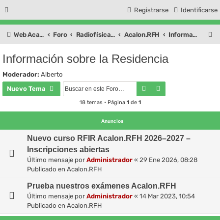
Registrarse
Identificarse
B
Web Academia
Foro
Radiofísica Hospitalaria
Acalon.RFH
Información sobre la Residencia
u
Información sobre la Residencia
s
Moderador:
Alberto
c
Buscar
Búsqueda avanza
Nuevo Tema
a
18 temas • Página
1
de
1
r
Anuncios
Nuevo curso RFIR Acalon.RFH 2026–2027 –
Inscripciones abiertas
Último mensaje por
Administrador
«
29 Ene 2026, 08:28
Publicado en
Acalon.RFH
Prueba nuestros exámenes Acalon.RFH
Último mensaje por
Administrador
«
14 Mar 2023, 10:54
Publicado en
Acalon.RFH