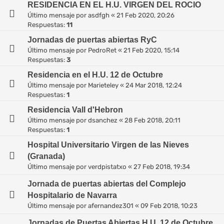
RESIDENCIA EN EL H.U. VIRGEN DEL ROCIO
Último mensaje por
asdfgh
«
21 Feb 2020, 20:26
Respuestas:
11
Jornadas de puertas abiertas RyC
Último mensaje por
PedroRet
«
21 Feb 2020, 15:14
Respuestas:
3
Residencia en el H.U. 12 de Octubre
Último mensaje por
Marieteley
«
24 Mar 2018, 12:24
Respuestas:
1
Residencia Vall d'Hebron
Último mensaje por
dsanchez
«
28 Feb 2018, 20:11
Respuestas:
1
Hospital Universitario Virgen de las Nieves
(Granada)
Último mensaje por
verdpistatxo
«
27 Feb 2018, 19:34
Jornada de puertas abiertas del Complejo
Hospitalario de Navarra
Último mensaje por
afernandez301
«
09 Feb 2018, 10:23
Jornadas de Puertas Abiertas H.U. 12 de Octubre