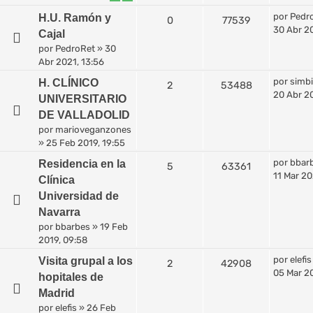
por
Pedr
H.U. Ramón y
0
77539
30 Abr 20
Cajal
por
PedroRet
»
30
Abr 2021, 13:56
por
simbi
H. CLÍNICO
2
53488
20 Abr 20
UNIVERSITARIO
DE VALLADOLID
por
marioveganzones
»
25 Feb 2019, 19:55
por
bbar
Residencia en la
5
63361
11 Mar 20
Clínica
Universidad de
Navarra
por
bbarbes
»
19 Feb
2019, 09:58
por
elefis
Visita grupal a los
2
42908
05 Mar 20
hopitales de
Madrid
por
elefis
»
26 Feb