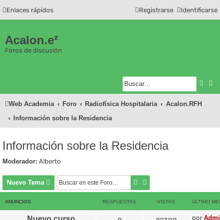
Enlaces rápidos
Registrarse
Identificarse
Acalon.e²
Foros de discusión
Busc
Bú
Web Academia
Foro
Radiofísica Hospitalaria
Acalon.RFH
Información sobre la Residencia
Información sobre la Residencia
Moderador:
Alberto
Buscar
Búsqueda avanzada
Nuevo Tema
ANUNCIOS
RESPUESTAS
VISTAS
ÚLTIMO ME
por
Admi
Nuevo curso