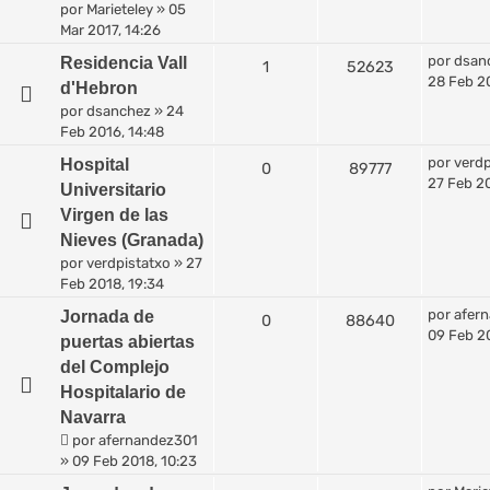
por
Marieteley
»
05
Mar 2017, 14:26
por
dsan
Residencia Vall
1
52623
28 Feb 20
d'Hebron
por
dsanchez
»
24
Feb 2016, 14:48
por
verdp
Hospital
0
89777
27 Feb 20
Universitario
Virgen de las
Nieves (Granada)
por
verdpistatxo
»
27
Feb 2018, 19:34
por
afer
Jornada de
0
88640
09 Feb 20
puertas abiertas
del Complejo
Hospitalario de
Navarra
por
afernandez301
»
09 Feb 2018, 10:23