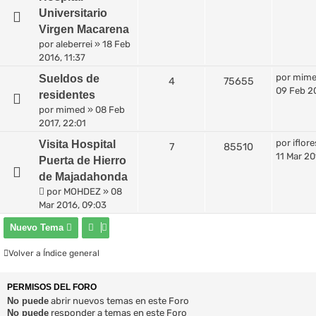
Universitario
Virgen Macarena
por
aleberrei
»
18 Feb
2016, 11:37
por
mim
Sueldos de
4
75655
09 Feb 20
residentes
por
mimed
»
08 Feb
2017, 22:01
por
iflore
Visita Hospital
7
85510
11 Mar 20
Puerta de Hierro
de Majadahonda
por
MOHDEZ
»
08
Mar 2016, 09:03
Nuevo Tema
Volver a Índice general
PERMISOS DEL FORO
No puede
abrir nuevos temas en este Foro
No puede
responder a temas en este Foro