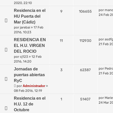
2020, 22:10
por
mano
Residencia en el
9
106655
24 Feb 2
HU Puerta del
Mar (Cádiz)
por
jarebai
»
17 Feb
2016, 10:23
por
asdf
RESIDENCIA EN
11
112930
21 Feb 2
EL H.U. VIRGEN
DEL ROCIO
por
cj123
»
12 Feb
2016, 14:20
por
Pedr
Jornadas de
3
62387
21 Feb 20
puertas abiertas
RyC
por
Administrador
»
08 Feb 2016, 12:19
por
Marie
Residencia en el
1
51407
24 Mar 20
H.U. 12 de
Octubre