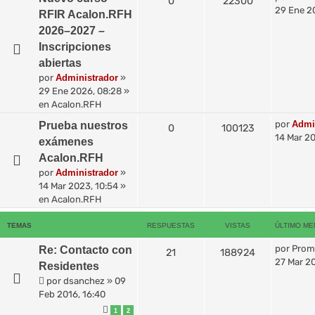
0
22300
29 Ene 2
RFIR Acalon.RFH
2026–2027 –
Inscripciones
abiertas
por
Administrador
»
29 Ene 2026, 08:28
»
en
Acalon.RFH
por
Admi
Prueba nuestros
0
100123
14 Mar 20
exámenes
Acalon.RFH
por
Administrador
»
14 Mar 2023, 10:54
»
en
Acalon.RFH
TEMAS
RESPUESTAS
VISTAS
ÚLTIMO ME
por
Prom
Re: Contacto con
21
188924
27 Mar 20
Residentes
por
dsanchez
»
09
Feb 2016, 16:40
1
2