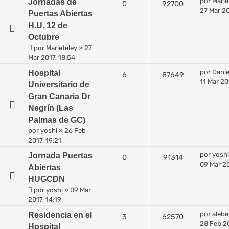
por
Marie
Jornadas de
0
92700
27 Mar 20
Puertas Abiertas
H.U. 12 de
Octubre
por
Marieteley
»
27
Mar 2017, 18:54
por
Danie
Hospital
6
87649
11 Mar 20
Universitario de
Gran Canaria Dr
Negrín (Las
Palmas de GC)
por
yoshi
»
26 Feb
2017, 19:21
por
yoshi
Jornada Puertas
0
91314
09 Mar 20
Abiertas
HUGCDN
por
yoshi
»
09 Mar
2017, 14:19
por
alebe
Residencia en el
3
62570
28 Feb 20
Hospital