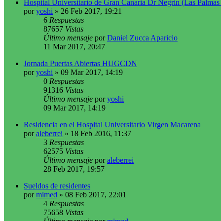
Hospital Universitario de Gran Canaria Dr Negrín (Las Palma
por
yoshi
»
26 Feb 2017, 19:21
6
Respuestas
87657
Vistas
Último mensaje
por
Daniel Zucca Aparicio
11 Mar 2017, 20:47
Jornada Puertas Abiertas HUGCDN
por
yoshi
»
09 Mar 2017, 14:19
0
Respuestas
91316
Vistas
Último mensaje
por
yoshi
09 Mar 2017, 14:19
Residencia en el Hospital Universitario Virgen Macarena
por
aleberrei
»
18 Feb 2016, 11:37
3
Respuestas
62575
Vistas
Último mensaje
por
aleberrei
28 Feb 2017, 19:57
Sueldos de residentes
por
mimed
»
08 Feb 2017, 22:01
4
Respuestas
75658
Vistas