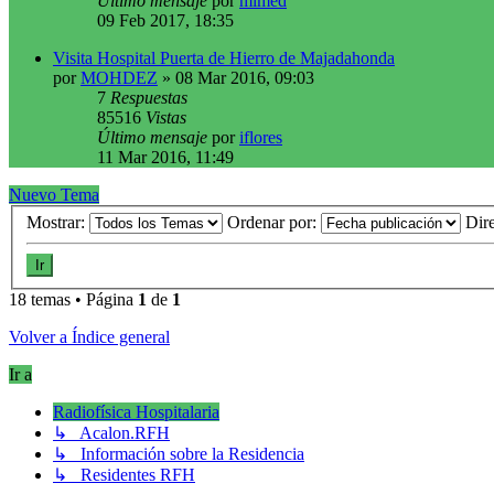
Último mensaje
por
mimed
09 Feb 2017, 18:35
Visita Hospital Puerta de Hierro de Majadahonda
por
MOHDEZ
»
08 Mar 2016, 09:03
7
Respuestas
85516
Vistas
Último mensaje
por
iflores
11 Mar 2016, 11:49
Nuevo Tema
Mostrar:
Ordenar por:
Dir
18 temas • Página
1
de
1
Volver a Índice general
Ir a
Radiofísica Hospitalaria
↳ Acalon.RFH
↳ Información sobre la Residencia
↳ Residentes RFH