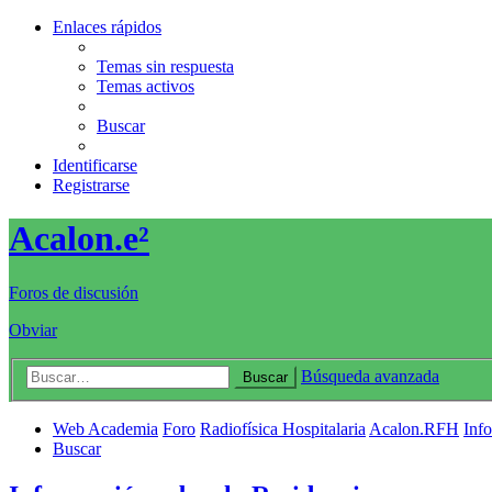
Enlaces rápidos
Temas sin respuesta
Temas activos
Buscar
Identificarse
Registrarse
Acalon.e²
Foros de discusión
Obviar
Búsqueda avanzada
Buscar
Web Academia
Foro
Radiofísica Hospitalaria
Acalon.RFH
Inf
Buscar