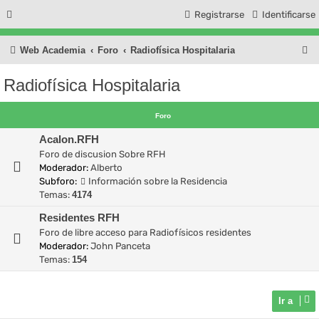
Registrarse
Identificarse
B
Web Academia
Foro
Radiofísica Hospitalaria
u
Radiofísica Hospitalaria
s
c
Foro
a
Acalon.RFH
r
Foro de discusion Sobre RFH
Moderador:
Alberto
Subforo:
Información sobre la Residencia
Temas:
4174
Residentes RFH
Foro de libre acceso para Radiofísicos residentes
Moderador:
John Panceta
Temas:
154
Ir a