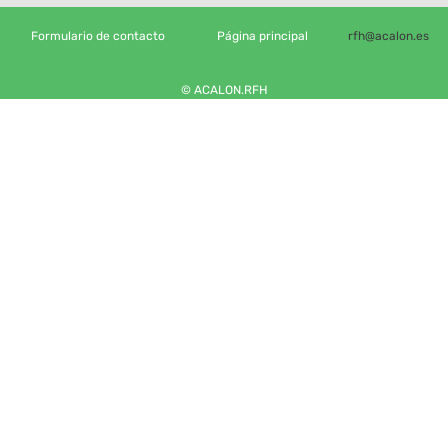
Formulario de contacto
Página principal
rfh@acalon.es
© ACALON.RFH