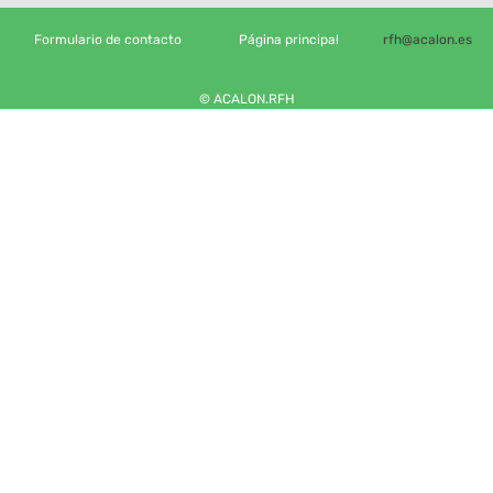
Formulario de contacto
Página principal
rfh@acalon.es
© ACALON.RFH