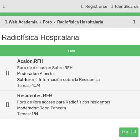
Registrarse
Identificarse
B
Web Academia
Foro
Radiofísica Hospitalaria
u
Radiofísica Hospitalaria
s
c
Foro
a
Acalon.RFH
r
Foro de discusion Sobre RFH
Moderador:
Alberto
Subforo:
Información sobre la Residencia
Temas:
4174
Residentes RFH
Foro de libre acceso para Radiofísicos residentes
Moderador:
John Panceta
Temas:
154
Ir a