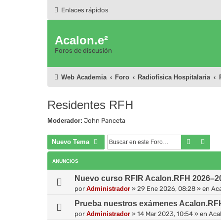
Enlaces rápidos
Acalon.e²
Foros de discusión
Web Academia
Foro
Radiofísica Hospitalaria
Residentes RFH
Moderador:
John Panceta
Buscar
Bús
Nuevo Tema
ANUNCIOS
Nuevo curso RFIR Acalon.RFH 2026–202
por
Administrador
»
29 Ene 2026, 08:28
» en
Ac
Prueba nuestros exámenes Acalon.RF
por
Administrador
»
14 Mar 2023, 10:54
» en
Aca