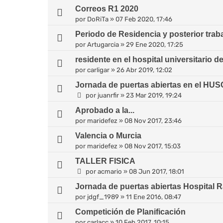
Correos R1 2020
por
DoRiTa
»
07 Feb 2020, 17:46
Periodo de Residencia y posterior trab
por
Artugarcia
»
29 Ene 2020, 17:25
residente en el hospital universitario d
por
carligar
»
26 Abr 2019, 12:02
Jornada de puertas abiertas en el HUS
por
juanrfir
»
23 Mar 2019, 19:24
Aprobado a la...
por
maridefez
»
08 Nov 2017, 23:46
Valencia o Murcia
por
maridefez
»
08 Nov 2017, 15:03
TALLER FISICA
por
acmario
»
08 Jun 2017, 18:01
Jornada de puertas abiertas Hospital R
por
jdgf_1989
»
11 Ene 2016, 08:47
Competición de Planificación
por
carlacc
»
10 Feb 2017, 10:15