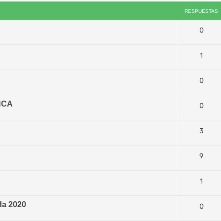
RESPUESTAS
0
1
0
NCA
0
3
9
1
da 2020
0