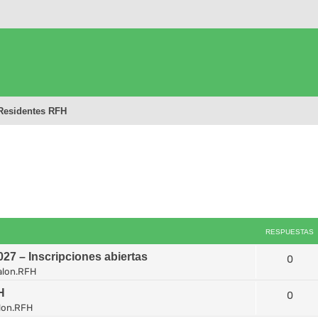
Residentes RFH
queda avanzada
RESPUESTAS
7 – Inscripciones abiertas
0
alon.RFH
H
0
lon.RFH