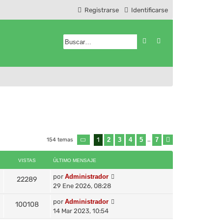
Registrarse
Identificarse
Buscar
Búsqueda avanzad
1
2
3
4
5
7
154 temas
Página
1
de
7
…
Siguiente
VISTAS
ÚLTIMO MENSAJE
por
Administrador
22289
29 Ene 2026, 08:28
por
Administrador
100108
14 Mar 2023, 10:54