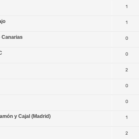
1
ajo
1
e Canarias
0
C
0
2
0
0
amón y Cajal (Madrid)
1
2