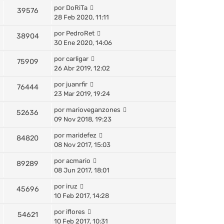
por
DoRiTa
39576
28 Feb 2020, 11:11
por
PedroRet
38904
30 Ene 2020, 14:06
por
carligar
75909
26 Abr 2019, 12:02
por
juanrfir
76444
23 Mar 2019, 19:24
por
marioveganzones
52636
09 Nov 2018, 19:23
por
maridefez
84820
08 Nov 2017, 15:03
por
acmario
89289
08 Jun 2017, 18:01
por
iruz
45696
10 Feb 2017, 14:28
por
iflores
54621
10 Feb 2017, 10:31