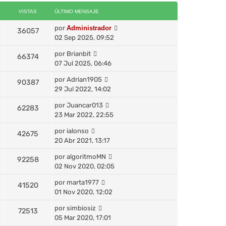
VISTAS
ÚLTIMO MENSAJE
por
Administrador
36057
02 Sep 2025, 09:52
por
Brianbit
66374
07 Jul 2025, 06:46
por
Adrian1905
90387
29 Jul 2022, 14:02
por
Juancar013
62283
23 Mar 2022, 22:55
por
ialonso
42675
20 Abr 2021, 13:17
por
algoritmoMN
92258
02 Nov 2020, 02:05
por
marta1977
41520
01 Nov 2020, 12:02
por
simbiosiz
72513
05 Mar 2020, 17:01