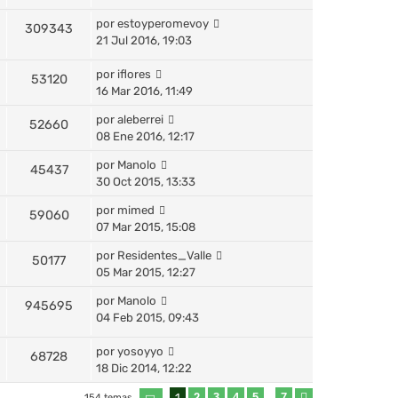
por
estoyperomevoy
309343
21 Jul 2016, 19:03
por
iflores
53120
16 Mar 2016, 11:49
por
aleberrei
52660
08 Ene 2016, 12:17
por
Manolo
45437
30 Oct 2015, 13:33
por
mimed
59060
07 Mar 2015, 15:08
por
Residentes_Valle
50177
05 Mar 2015, 12:27
por
Manolo
945695
04 Feb 2015, 09:43
por
yosoyyo
68728
18 Dic 2014, 12:22
1
2
3
4
5
7
154 temas
…