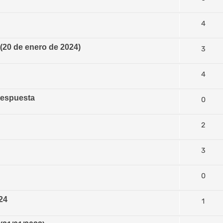
4
0 de enero de 2024)
3
4
respuesta
0
2
3
0
24
1