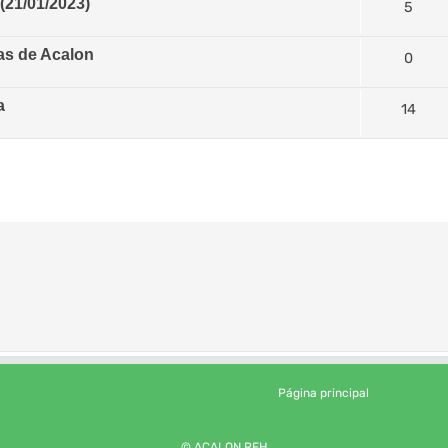
1/01/2023)
5
las de Acalon
0
a
14
Página principal
© ACALON.RFH