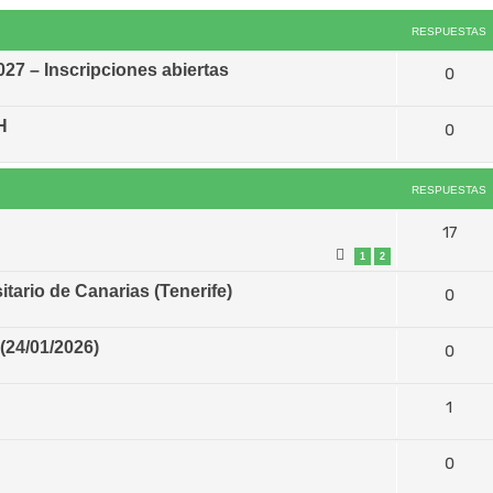
RESPUESTAS
7 – Inscripciones abiertas
0
H
0
RESPUESTAS
17
1
2
tario de Canarias (Tenerife)
0
4/01/2026)
0
1
0