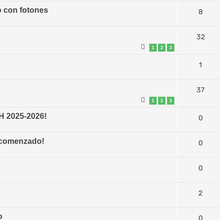
 con fotones
8
32
1
2
3
1
37
1
2
3
H 2025-2026!
0
 comenzado!
0
0
2
o
0