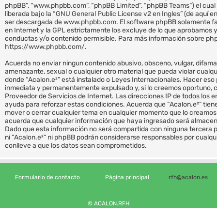
phpBB”, “www.phpbb.com”, “phpBB Limited”, “phpBB Teams”) el cual 
liberada bajo la “
GNU General Public License v2 en Ingles
” (de aquí 
ser descargada de
www.phpbb.com
. El software phpBB solamente fa
en Internet y la GPL estrictamente los excluye de lo que aprobamo
conductas y/o contenido permisible. Para más información sobre phpB
https://www.phpbb.com/
.
Acuerda no enviar ningun contenido abusivo, obsceno, vulgar, difamat
amenazante, sexual o cualquier otro material que pueda violar cualquie
donde “Acalon.e²” está instalado o Leyes Internacionales. Hacer eso
inmediata y permanentemente expulsado y, si lo creemos oportuno, co
Proveedor de Servicios de Internet. Las direcciones IP de todos los 
ayuda para reforzar estas condiciones. Acuerda que “Acalon.e²” tiene 
mover o cerrar cualquier tema en cualquier momento que lo creamo
acuerda que cualquier información que haya ingresado será almacen
Dado que esta información no será compartida con ninguna tercera p
ni “Acalon.e²” ni phpBB podrán considerarse responsables por cualqu
conlleve a que los datos sean comprometidos.
Formulario de contacto
Página principal
rfh@acalon.es
© ACALON.RFH