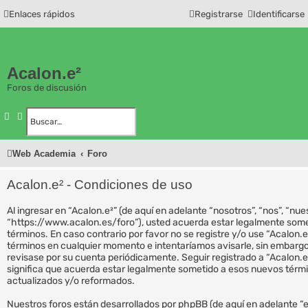
Enlaces rápidos
Registrarse
Identificarse
Acalon.e²
Foros de discusión
Buscar
Búsqueda avanzada
Web Academia
Foro
Acalon.e² - Condiciones de uso
Al ingresar en “Acalon.e²” (de aquí en adelante “nosotros”, “nos”, “nues
“https://www.acalon.es/foro”), usted acuerda estar legalmente somet
términos. En caso contrario por favor no se registre y/o use “Acalon
términos en cualquier momento e intentaríamos avisarle, sin embargo
revisase por su cuenta periódicamente. Seguir registrado a “Acalon.
significa que acuerda estar legalmente sometido a esos nuevos térm
actualizados y/o reformados.
Nuestros foros están desarrollados por phpBB (de aquí en adelante “el