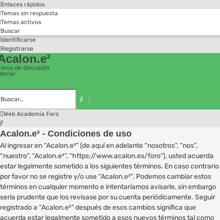
Enlaces rápidos
Temas sin respuesta
Temas activos
Buscar
Identificarse
Registrarse
Acalon.e²
Foros de discusión
Obviar
Búsqueda
avanzada
Buscar
Web Academia
Foro
Buscar
Acalon.e² - Condiciones de uso
Al ingresar en “Acalon.e²” (de aquí en adelante “nosotros”, “nos”,
“nuestro”, “Acalon.e²”, “https://www.acalon.es/foro”), usted acuerda
estar legalmente sometido a los siguientes términos. En caso contrario
por favor no se registre y/o use “Acalon.e²”. Podemos cambiar estos
términos en cualquier momento e intentaríamos avisarle, sin embargo
sería prudente que los revisase por su cuenta periódicamente. Seguir
registrado a “Acalon.e²” después de esos cambios significa que
acuerda estar legalmente sometido a esos nuevos términos tal como