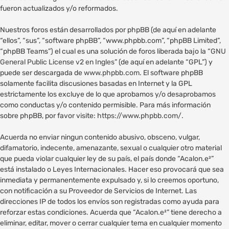
fueron actualizados y/o reformados.
Nuestros foros están desarrollados por phpBB (de aquí en adelante
“ellos”, “sus”, “software phpBB”, “www.phpbb.com”, “phpBB Limited”,
“phpBB Teams”) el cual es una solución de foros liberada bajo la “
GNU
General Public License v2 en Ingles
” (de aquí en adelante “GPL”) y
puede ser descargada de
www.phpbb.com
. El software phpBB
solamente facilita discusiones basadas en Internet y la GPL
estrictamente los excluye de lo que aprobamos y/o desaprobamos
como conductas y/o contenido permisible. Para más información
sobre phpBB, por favor visite:
https://www.phpbb.com/
.
Acuerda no enviar ningun contenido abusivo, obsceno, vulgar,
difamatorio, indecente, amenazante, sexual o cualquier otro material
que pueda violar cualquier ley de su país, el país donde “Acalon.e²”
está instalado o Leyes Internacionales. Hacer eso provocará que sea
inmediata y permanentemente expulsado y, si lo creemos oportuno,
con notificación a su Proveedor de Servicios de Internet. Las
direcciones IP de todos los envíos son registradas como ayuda para
reforzar estas condiciones. Acuerda que “Acalon.e²” tiene derecho a
eliminar, editar, mover o cerrar cualquier tema en cualquier momento