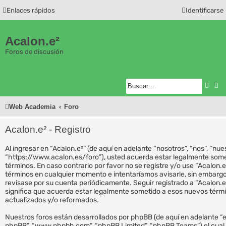
Enlaces rápidos
Identificarse
Acalon.e²
Foros de discusión
Busc
Bú
Web Academia
Foro
Acalon.e² - Registro
Al ingresar en “Acalon.e²” (de aquí en adelante “nosotros”, “nos”, “nues
“https://www.acalon.es/foro”), usted acuerda estar legalmente somet
términos. En caso contrario por favor no se registre y/o use “Acalon
términos en cualquier momento e intentaríamos avisarle, sin embargo
revisase por su cuenta periódicamente. Seguir registrado a “Acalon.
significa que acuerda estar legalmente sometido a esos nuevos térm
actualizados y/o reformados.
Nuestros foros están desarrollados por phpBB (de aquí en adelante “el
phpBB”, “www.phpbb.com”, “phpBB Limited”, “phpBB Teams”) el cual 