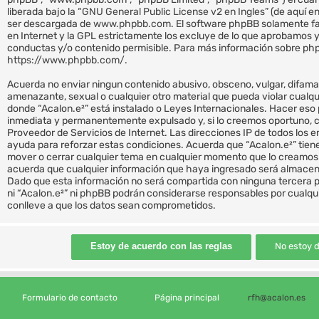
liberada bajo la “
GNU General Public License v2 en Ingles
” (de aquí 
ser descargada de
www.phpbb.com
. El software phpBB solamente fa
en Internet y la GPL estrictamente los excluye de lo que aprobamo
conductas y/o contenido permisible. Para más información sobre phpB
https://www.phpbb.com/
.
Acuerda no enviar ningun contenido abusivo, obsceno, vulgar, difamat
amenazante, sexual o cualquier otro material que pueda violar cualquie
donde “Acalon.e²” está instalado o Leyes Internacionales. Hacer eso
inmediata y permanentemente expulsado y, si lo creemos oportuno, co
Proveedor de Servicios de Internet. Las direcciones IP de todos los 
ayuda para reforzar estas condiciones. Acuerda que “Acalon.e²” tiene 
mover o cerrar cualquier tema en cualquier momento que lo creamo
acuerda que cualquier información que haya ingresado será almacen
Dado que esta información no será compartida con ninguna tercera p
ni “Acalon.e²” ni phpBB podrán considerarse responsables por cualqu
conlleve a que los datos sean comprometidos.
Formulario de contacto
Página principal
rfh@acalon.es