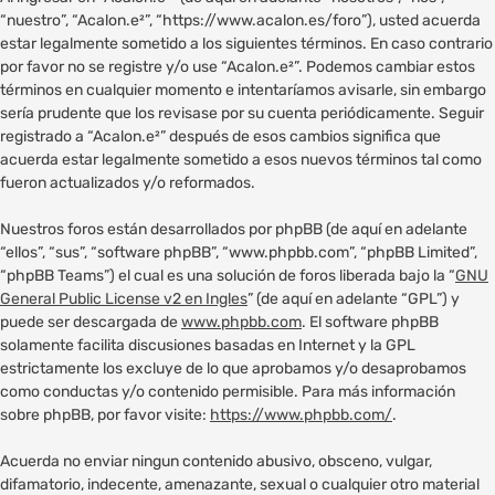
“nuestro”, “Acalon.e²”, “https://www.acalon.es/foro”), usted acuerda
estar legalmente sometido a los siguientes términos. En caso contrario
por favor no se registre y/o use “Acalon.e²”. Podemos cambiar estos
términos en cualquier momento e intentaríamos avisarle, sin embargo
sería prudente que los revisase por su cuenta periódicamente. Seguir
registrado a “Acalon.e²” después de esos cambios significa que
acuerda estar legalmente sometido a esos nuevos términos tal como
fueron actualizados y/o reformados.
Nuestros foros están desarrollados por phpBB (de aquí en adelante
“ellos”, “sus”, “software phpBB”, “www.phpbb.com”, “phpBB Limited”,
“phpBB Teams”) el cual es una solución de foros liberada bajo la “
GNU
General Public License v2 en Ingles
” (de aquí en adelante “GPL”) y
puede ser descargada de
www.phpbb.com
. El software phpBB
solamente facilita discusiones basadas en Internet y la GPL
estrictamente los excluye de lo que aprobamos y/o desaprobamos
como conductas y/o contenido permisible. Para más información
sobre phpBB, por favor visite:
https://www.phpbb.com/
.
Acuerda no enviar ningun contenido abusivo, obsceno, vulgar,
difamatorio, indecente, amenazante, sexual o cualquier otro material