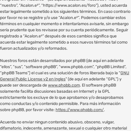
“nuestro”, “Acalon.e²”, “https://www.acalon.es/foro”), usted acuerda
estar legalmente sometido a los siguientes términos. En caso contrario
por favor no se registre y/o use “Acalon.e²”. Podemos cambiar estos
términos en cualquier momento e intentaríamos avisarle, sin embargo
sería prudente que los revisase por su cuenta periódicamente. Seguir
registrado a “Acalon.e²” después de esos cambios significa que
acuerda estar legalmente sometido a esos nuevos términos tal como
fueron actualizados y/o reformados.
Nuestros foros están desarrollados por phpBB (de aquí en adelante
“ellos”, “sus”, “software phpBB”, “www.phpbb.com”, “phpBB Limited”,
“phpBB Teams”) el cual es una solución de foros liberada bajo la “
GNU
General Public License v2 en Ingles
” (de aquí en adelante “GPL”) y
puede ser descargada de
www.phpbb.com
. El software phpBB
solamente facilita discusiones basadas en Internet y la GPL
estrictamente los excluye de lo que aprobamos y/o desaprobamos
como conductas y/o contenido permisible. Para más información
sobre phpBB, por favor visite:
https://www.phpbb.com/
.
Acuerda no enviar ningun contenido abusivo, obsceno, vulgar,
difamatorio, indecente, amenazante, sexual o cualquier otro material