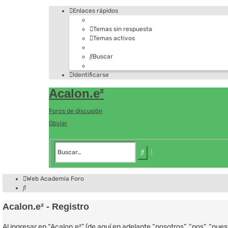
Enlaces rápidos
Temas sin respuesta
Temas activos
Buscar
Identificarse
Acalon.e²
Foros de discusión
Obviar
Búsqueda
avanzada
Buscar
Web Academia
Foro
Buscar
Acalon.e² - Registro
Al ingresar en “Acalon.e²” (de aquí en adelante “nosotros”, “nos”, “nu