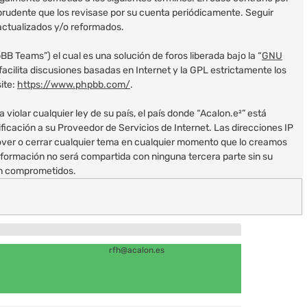
prudente que los revisase por su cuenta periódicamente. Seguir
actualizados y/o reformados.
B Teams”) el cual es una solución de foros liberada bajo la “
GNU
acilita discusiones basadas en Internet y la GPL estrictamente los
ite:
https://www.phpbb.com/
.
iolar cualquier ley de su país, el país donde “Acalon.e²” está
icación a su Proveedor de Servicios de Internet. Las direcciones IP
mover o cerrar cualquier tema en cualquier momento que lo creamos
ormación no será compartida con ninguna tercera parte sin su
ean comprometidos.
rfh@acalon.es