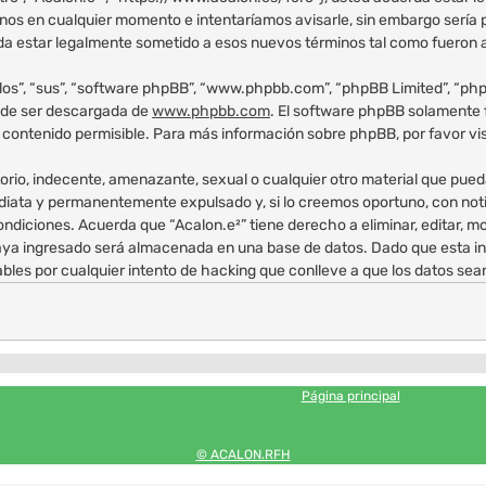
inos en cualquier momento e intentaríamos avisarle, sin embargo sería 
rda estar legalmente sometido a esos nuevos términos tal como fueron 
los”, “sus”, “software phpBB”, “www.phpbb.com”, “phpBB Limited”, “phpB
uede ser descargada de
www.phpbb.com
. El software phpBB solamente f
ntenido permisible. Para más información sobre phpBB, por favor vis
io, indecente, amenazante, sexual o cualquier otro material que pueda v
iata y permanentemente expulsado y, si lo creemos oportuno, con notif
ondiciones. Acuerda que “Acalon.e²” tiene derecho a eliminar, editar, 
ya ingresado será almacenada en una base de datos. Dado que esta inf
bles por cualquier intento de hacking que conlleve a que los datos s
Página principal
© ACALON.RFH