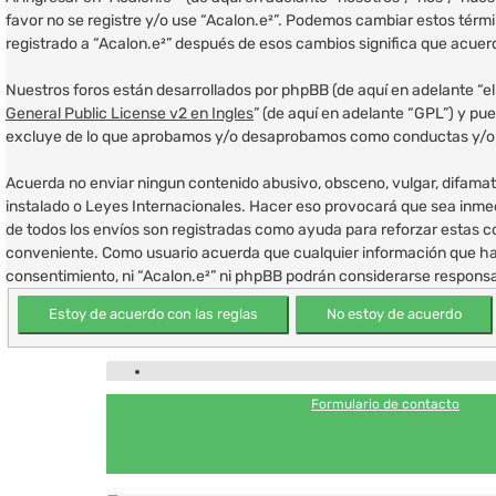
favor no se registre y/o use “Acalon.e²”. Podemos cambiar estos térm
registrado a “Acalon.e²” después de esos cambios significa que acue
Nuestros foros están desarrollados por phpBB (de aquí en adelante “el
General Public License v2 en Ingles
” (de aquí en adelante “GPL”) y p
excluye de lo que aprobamos y/o desaprobamos como conductas y/o co
Acuerda no enviar ningun contenido abusivo, obsceno, vulgar, difamator
instalado o Leyes Internacionales. Hacer eso provocará que sea inmed
de todos los envíos son registradas como ayuda para reforzar estas c
conveniente. Como usuario acuerda que cualquier información que ha
consentimiento, ni “Acalon.e²” ni phpBB podrán considerarse responsa
Formulario de contacto