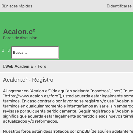
Enlaces rápidos
Identificarse
Acalon.e²
Foros de discusión
Buscar
Búsqueda avanzada
Web Academia
Foro
Acalon.e² - Registro
Al ingresar en “Acalon.e²” (de aquí en adelante “nosotros”, “nos”, “nues
“https://www.acalon.es/foro”), usted acuerda estar legalmente somet
términos. En caso contrario por favor no se registre y/o use “Acalon
términos en cualquier momento e intentaríamos avisarle, sin embargo
revisase por su cuenta periódicamente. Seguir registrado a “Acalon.
significa que acuerda estar legalmente sometido a esos nuevos térm
actualizados y/o reformados.
Nuestros foros están desarrollados por phpBB (de aquí en adelante “el