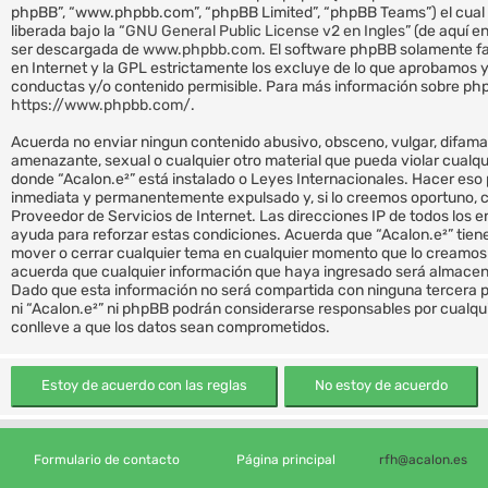
phpBB”, “www.phpbb.com”, “phpBB Limited”, “phpBB Teams”) el cual 
liberada bajo la “
GNU General Public License v2 en Ingles
” (de aquí 
ser descargada de
www.phpbb.com
. El software phpBB solamente fa
en Internet y la GPL estrictamente los excluye de lo que aprobamo
conductas y/o contenido permisible. Para más información sobre phpB
https://www.phpbb.com/
.
Acuerda no enviar ningun contenido abusivo, obsceno, vulgar, difamat
amenazante, sexual o cualquier otro material que pueda violar cualquie
donde “Acalon.e²” está instalado o Leyes Internacionales. Hacer eso
inmediata y permanentemente expulsado y, si lo creemos oportuno, co
Proveedor de Servicios de Internet. Las direcciones IP de todos los 
ayuda para reforzar estas condiciones. Acuerda que “Acalon.e²” tiene 
mover o cerrar cualquier tema en cualquier momento que lo creamo
acuerda que cualquier información que haya ingresado será almacen
Dado que esta información no será compartida con ninguna tercera p
ni “Acalon.e²” ni phpBB podrán considerarse responsables por cualqu
conlleve a que los datos sean comprometidos.
Formulario de contacto
Página principal
rfh@acalon.es