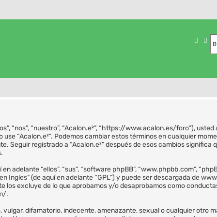
Busca
Bú
ros”, “nos”, “nuestro”, “Acalon.e²”, “https://www.acalon.es/foro”), uste
y/o use “Acalon.e²”. Podemos cambiar estos términos en cualquier momen
te. Seguir registrado a “Acalon.e²” después de esos cambios significa
.
 en adelante “ellos”, “sus”, “software phpBB”, “www.phpbb.com”, “phpB
en Ingles
” (de aquí en adelante “GPL”) y puede ser descargada de
www
nte los excluye de lo que aprobamos y/o desaprobamos como conductas
m/
.
ulgar, difamatorio, indecente, amenazante, sexual o cualquier otro mate