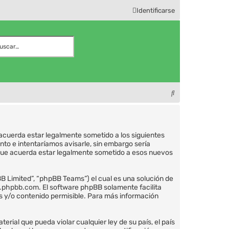
Identificarse
r
squeda avanzada
B
u
s
d acuerda estar legalmente sometido a los siguientes
c
to e intentaríamos avisarle, sin embargo sería
a
 que acuerda estar legalmente sometido a esos nuevos
r
B Limited”, “phpBB Teams”) el cual es una solución de
.phpbb.com
. El software phpBB solamente facilita
 y/o contenido permisible. Para más información
rial que pueda violar cualquier ley de su país, el país