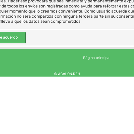
ales. Hacer eso provocará que sea inmediata y permanentemente expulsa
P de todos los envíos son registradas como ayuda para reforzar estas 
ualquier momento que lo creamos conveniente. Como usuario acuerda qu
mación no será compartida con ninguna tercera parte sin su consentim
nlleve a que los datos sean comprometidos.
Página principal
© ACALON.RFH