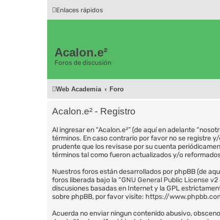
Enlaces rápidos
Acalon.e²
Foros de discusión
Web Academia
Foro
Acalon.e² - Registro
Al ingresar en “Acalon.e²” (de aquí en adelante “nosot
términos. En caso contrario por favor no se registre 
prudente que los revisase por su cuenta periódicamen
términos tal como fueron actualizados y/o reformados
Nuestros foros están desarrollados por phpBB (de aquí
foros liberada bajo la “
GNU General Public License v2 
discusiones basadas en Internet y la GPL estrictame
sobre phpBB, por favor visite:
https://www.phpbb.co
Acuerda no enviar ningun contenido abusivo, obsceno, v