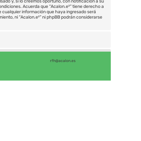
do y, si lo creemos oportuno, con notificación a su
condiciones. Acuerda que “Acalon.e²” tiene derecho a
e cualquier información que haya ingresado será
iento, ni “Acalon.e²” ni phpBB podrán considerarse
rfh@acalon.es