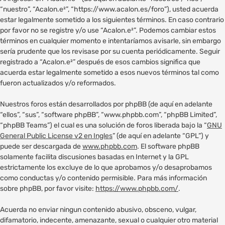
“nuestro”, “Acalon.e²”, “https://www.acalon.es/foro”), usted acuerda
estar legalmente sometido a los siguientes términos. En caso contrario
por favor no se registre y/o use “Acalon.e²”. Podemos cambiar estos
términos en cualquier momento e intentaríamos avisarle, sin embargo
sería prudente que los revisase por su cuenta periódicamente. Seguir
registrado a “Acalon.e²” después de esos cambios significa que
acuerda estar legalmente sometido a esos nuevos términos tal como
fueron actualizados y/o reformados.
Nuestros foros están desarrollados por phpBB (de aquí en adelante
“ellos”, “sus”, “software phpBB”, “www.phpbb.com”, “phpBB Limited”,
“phpBB Teams”) el cual es una solución de foros liberada bajo la “
GNU
General Public License v2 en Ingles
” (de aquí en adelante “GPL”) y
puede ser descargada de
www.phpbb.com
. El software phpBB
solamente facilita discusiones basadas en Internet y la GPL
estrictamente los excluye de lo que aprobamos y/o desaprobamos
como conductas y/o contenido permisible. Para más información
sobre phpBB, por favor visite:
https://www.phpbb.com/
.
Acuerda no enviar ningun contenido abusivo, obsceno, vulgar,
difamatorio, indecente, amenazante, sexual o cualquier otro material