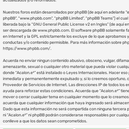
actualizados y/o reformados.
Nuestros foros están desarrollados por phpBB (de aquí en adelante “el
phpBB”, “www.phpbb.com”, “phpBB Limited”, “phpBB Teams”) el cual 
liberada bajo la “
GNU General Public License v2 en Ingles
” (de aquí 
ser descargada de
www.phpbb.com
. El software phpBB solamente fa
en Internet y la GPL estrictamente los excluye de lo que aprobamo
conductas y/o contenido permisible. Para más información sobre phpB
https://www.phpbb.com/
.
Acuerda no enviar ningun contenido abusivo, obsceno, vulgar, difamat
amenazante, sexual o cualquier otro material que pueda violar cualquie
donde “Acalon.e²” está instalado o Leyes Internacionales. Hacer eso
inmediata y permanentemente expulsado y, si lo creemos oportuno, co
Proveedor de Servicios de Internet. Las direcciones IP de todos los 
ayuda para reforzar estas condiciones. Acuerda que “Acalon.e²” tiene 
mover o cerrar cualquier tema en cualquier momento que lo creamo
acuerda que cualquier información que haya ingresado será almacen
Dado que esta información no será compartida con ninguna tercera p
ni “Acalon.e²” ni phpBB podrán considerarse responsables por cualqu
conlleve a que los datos sean comprometidos.