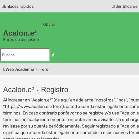
Enlaces rápidos
Identificarse
Obviar
Acalon.e²
Foros de discusión
B
ú
B
s
u
q
s
u
c
e
Web Academia
Foro
a
d
r
a
a
v
a
Acalon.e² - Registro
n
z
a
Al ingresar en “Acalon.e²” (de aquí en adelante “nosotros”, “nos”, “nues
d
a
“https://www.acalon.es/foro”), usted acuerda estar legalmente somet
términos. En caso contrario por favor no se registre y/o use “Acalon
términos en cualquier momento e intentaríamos avisarle, sin embargo
revisase por su cuenta periódicamente. Seguir registrado a “Acalon.
significa que acuerda estar legalmente sometido a esos nuevos térm