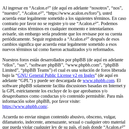
Al ingresar en “Acalon.e²” (de aquí en adelante “nosotros”, “nos”,
“nuestro”, “Acalon.e²”, “https://www.acalon.es/foro”), usted
acuerda estar legalmente sometido a los siguientes términos. En caso
contrario por favor no se registre y/o use “Acalon.e²”. Podemos
cambiar estos términos en cualquier momento e intentaríamos
avisarle, sin embargo sería prudente que los revisase por su cuenta
periódicamente. Seguir registrado a “Acalon.e²” después de esos
cambios significa que acuerda estar legalmente sometido a esos
nuevos términos tal como fueron actualizados y/o reformados.
Nuestros foros están desarrollados por phpBB (de aquí en adelante
“ellos”, “sus”, “software phpBB”, “www.phpbb.com”, “phpBB
Limited”, “phpBB Teams”) el cual es una solución de foros liberada
bajo la “
GNU General Public License v2 en Ingles
” (de aquí en
adelante “GPL”) y puede ser descargada de
www.phpbb.com
. El
software phpBB solamente facilita discusiones basadas en Internet y
la GPL estrictamente los excluye de lo que aprobamos y/o
desaprobamos como conductas y/o contenido permisible. Para más
información sobre phpBB, por favor visite:
https://www.phpbb.com/
.
Acuerda no enviar ningun contenido abusivo, obsceno, vulgar,
difamatorio, indecente, amenazante, sexual o cualquier otro material
que pueda violar cualquier ley de su país, el país donde “Acalon.e²”